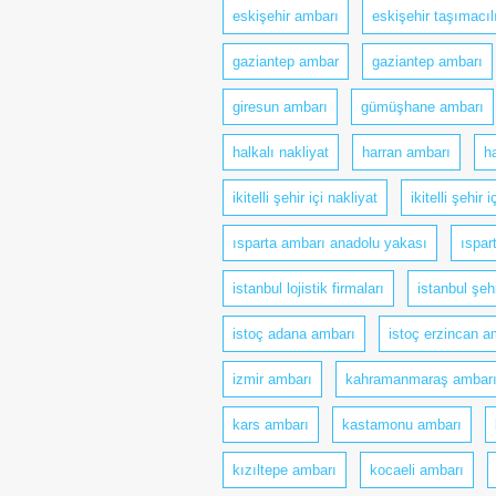
eskişehir ambarı
eskişehir taşımacıl
gaziantep ambar
gaziantep ambarı
giresun ambarı
gümüşhane ambarı
halkalı nakliyat
harran ambarı
h
ikitelli şehir içi nakliyat
ikitelli şehir 
ısparta ambarı anadolu yakası
ıspart
istanbul lojistik firmaları
istanbul şehi
istoç adana ambarı
istoç erzincan a
izmir ambarı
kahramanmaraş ambar
kars ambarı
kastamonu ambarı
kızıltepe ambarı
kocaeli ambarı