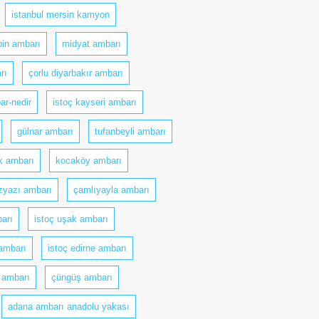
istanbul mersin kamyon
in ambarı
midyat ambarı
rı
çorlu diyarbakır ambarı
ar-nedir
istoç kayseri ambarı
gülnar ambarı
tufanbeyli ambarı
k ambarı
kocaköy ambarı
zyazı ambarı
çamlıyayla ambarı
barı
istoç uşak ambarı
 ambarı
istoç edirne ambarı
e ambarı
çüngüş ambarı
adana ambarı anadolu yakası