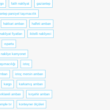
rgo
fatih nakliyat
gaziantep
antep parsiyel taşımacılık
hakkari ambarı
halfeti ambarı
i nakliyat fiyatları
ikitelli nakliyeci
ısparta
çi nakliye kamyonet
aşımacılığı
istoç
mbarı
istoç mersin ambarı
kargo
karkamış ambarı
ırklareli ambarı
kırşehir ambarı
omple tır
konteyner ölçüleri