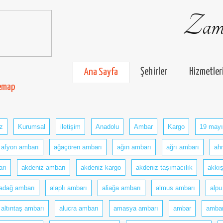
Zama
Şehirler
Hizmetler
Ana Sayfa
temap
z
Kurumsal
iletişim
Anadolu
Ambar
Kargo
19 mayı
afyon ambarı
ağaçören ambarı
ağın ambarı
ağrı ambarı
ah
rı
akdeniz ambarı
akdeniz kargo
akdeniz taşımacılık
akkış
ladağ ambarı
alaplı ambarı
aliağa ambarı
almus ambarı
alpu
altıntaş ambarı
alucra ambarı
amasya ambarı
ambar
ambar