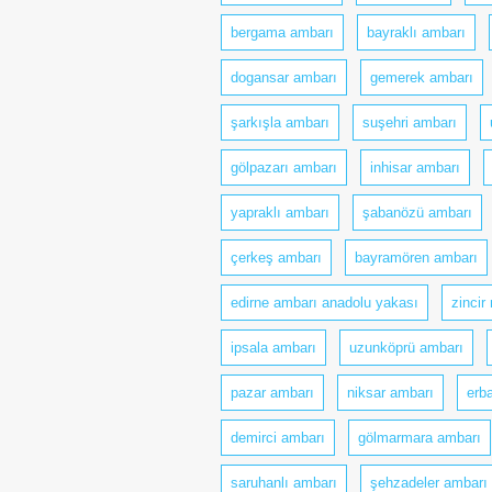
bergama ambarı
bayraklı ambarı
dogansar ambarı
gemerek ambarı
şarkışla ambarı
suşehri ambarı
gölpazarı ambarı
inhisar ambarı
yapraklı ambarı
şabanözü ambarı
çerkeş ambarı
bayramören ambarı
edirne ambarı anadolu yakası
zincir
ipsala ambarı
uzunköprü ambarı
pazar ambarı
niksar ambarı
erb
demirci ambarı
gölmarmara ambarı
saruhanlı ambarı
şehzadeler ambarı