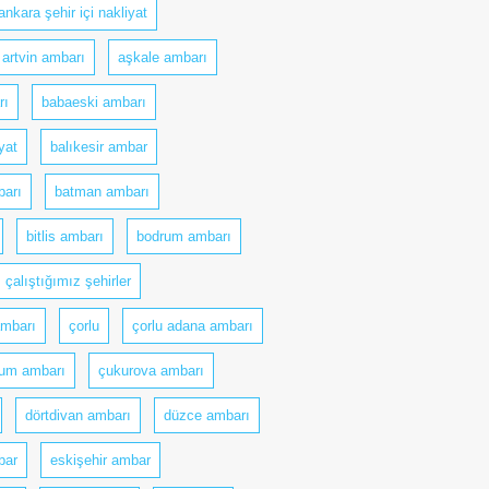
ankara şehir içi nakliyat
artvin ambarı
aşkale ambarı
rı
babaeski ambarı
yat
balıkesir ambar
arı
batman ambarı
bitlis ambarı
bodrum ambarı
çalıştığımız şehirler
ambarı
çorlu
çorlu adana ambarı
um ambarı
çukurova ambarı
dörtdivan ambarı
düzce ambarı
bar
eskişehir ambar