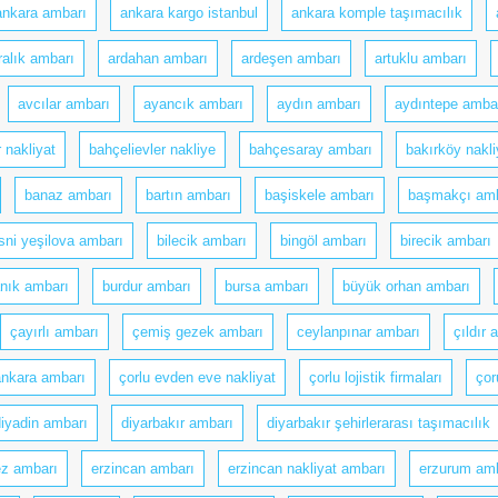
ankara ambarı
ankara kargo istanbul
ankara komple taşımacılık
ralık ambarı
ardahan ambarı
ardeşen ambarı
artuklu ambarı
avcılar ambarı
ayancık ambarı
aydın ambarı
aydıntepe amba
 nakliyat
bahçelievler nakliye
bahçesaray ambarı
bakırköy nakli
banaz ambarı
bartın ambarı
başiskele ambarı
başmakçı amb
sni yeşilova ambarı
bilecik ambarı
bingöl ambarı
birecik ambarı
anık ambarı
burdur ambarı
bursa ambarı
büyük orhan ambarı
çayırlı ambarı
çemiş gezek ambarı
ceylanpınar ambarı
çıldır 
ankara ambarı
çorlu evden eve nakliyat
çorlu lojistik firmaları
çor
diyadin ambarı
diyarbakır ambarı
diyarbakır şehirlerarası taşımacılık
z ambarı
erzincan ambarı
erzincan nakliyat ambarı
erzurum am