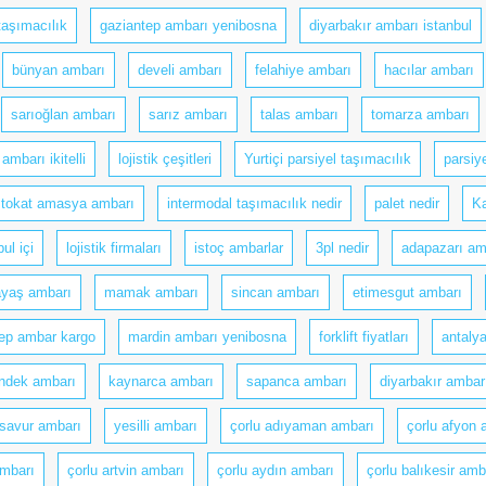
 taşımacılık
gaziantep ambarı yenibosna
diyarbakır ambarı istanbul
bünyan ambarı
develi ambarı
felahiye ambarı
hacılar ambarı
sarıoğlan ambarı
sarız ambarı
talas ambarı
tomarza ambarı
ambarı ikitelli
lojistik çeşitleri
Yurtiçi parsiyel taşımacılık
parsiy
tokat amasya ambarı
intermodal taşımacılık nedir
palet nedir
Ka
ul içi
lojistik firmaları
istoç ambarlar
3pl nedir
adapazarı am
ayaş ambarı
mamak ambarı
sincan ambarı
etimesgut ambarı
ep ambar kargo
mardin ambarı yenibosna
forklift fiyatları
antalya
ndek ambarı
kaynarca ambarı
sapanca ambarı
diyarbakır ambar
savur ambarı
yesilli ambarı
çorlu adıyaman ambarı
çorlu afyon 
ambarı
çorlu artvin ambarı
çorlu aydın ambarı
çorlu balıkesir amb