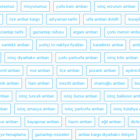
yonumuz
misyonumuz
çorlu kars ambarı
istoç erzurum ambarı
rize ambar kargo
adıyaman tarihi
urfa ambarı ikitelli
nusayb
ziantep tarihi
gaziantep nüfusu
ergani ambarı
çorlu mersin amba
sandıklı ambarı
yurtiçi tır nakliye fiyatları
karadeniz ambar
amb
istoç diyarbakır ambarı
çorlu şanlıurfa ambarı
istoç kilis ambarı
smil ambarı
mut ambarı
lice ambarı
pozantı ambarı
aydıncı
mik ambarı
hani ambarı
mezitli ambarı
imamoğlu ambarı
bo
mbarı
istoç tunceli ambarı
istoç bursa ambarı
istoç balikesir am
mbarı
istoç amasya ambarı
istoç şanlıurfa ambarı
istoç kütahya
sur ambarı
kayapınar ambarı
hazro ambarı
eğil ambarı
dicl
iye hesaplama
gaziantep müzeleri
ambar kargo diyarbakır iletişim