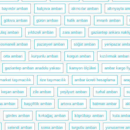
bayındır ambarı
balçova ambarı
akıncılar ambarı
altınyayla am
gölova ambarı
gürün ambarı
hafik ambarı
imranlı ambarı
ulaş ambarı
yıldızeli ambarı
zara ambarı
gaziantep ankara nakli
osmaneli ambarı
pazaryeri ambarı
söğüt ambarı
yenipazar amba
orta ambarı
kurşunlu ambarı
korgun ambarı
kızılırmak ambarı
gaziantep ambarı anadolu yakası
kamyon ölçüleri
ambar kargo fi
 market taşımacılık
rize taşımacılık
ambar ücreti hesaplama
ara
keşan ambarı
zile ambarı
yeşilyurt ambarı
turhal ambarı
s
aa ambarı
başçiftlik ambarı
artova ambarı
batman ambar
ak
gördes ambarı
kırkağaç ambarı
köprübaşı ambarı
kula amba
selendi ambarı
soma ambarı
turgutlu ambarı
yunusemre am