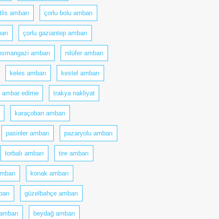
itlis ambarı
çorlu bolu ambarı
arı
çorlu gaziantep ambarı
osmangazi ambarı
nilüfer ambarı
keles ambarı
kestel ambarı
ambar edirne
trakya nakliyat
karaçoban ambarı
pasinler ambarı
pazaryolu ambarı
torbalı ambarı
tire ambarı
mbarı
konak ambarı
barı
güzelbahçe ambarı
ambarı
beydağ ambarı