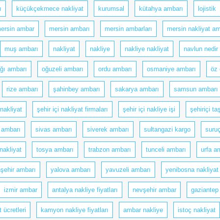
ı
küçükçekmece nakliyat
kurumsal
kütahya ambarı
lojistik
ersin ambar
mersin ambarı
mersin ambarları
mersin nakliyat am
muş ambarı
nakliyat
nakliye
nakliye nakliyat
navlun nedir
ğı ambarı
oğuzeli ambarı
ordu ambarı
osmaniye ambarı
öz 
rize ambarı
şahinbey ambarı
sakarya ambarı
samsun ambarı
nakliyat
şehir içi nakliyat firmaları
şehir içi nakliye işi
şehiriçi ta
 ambarı
sivas ambarı
siverek ambarı
sultangazi kargo
suru
nakliyat
tosya ambarı
trabzon ambarı
tunceli ambarı
urfa a
nşehir ambarı
yalova ambarı
yavuzeli ambarı
yenibosna nakliyat
izmir ambar
antalya nakliye fiyatları
nevşehir ambar
gaziantep
t ücretleri
kamyon nakliye fiyatları
ambar nakliye
istoç nakliyat