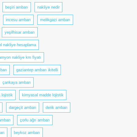
beşiri ambarı
nakliye nedir
incesu ambarı
melikgazi ambarı
yeşilhisar ambarı
el nakliye hesaplama
myon nakliye km fiyatı
barı
gaziantep ambarı ikitelli
çankaya ambarı
 lojistik
kimyasal madde lojistik
dargeçit ambarı
derik ambarı
ambarı
çorlu ağrı ambarı
arı
beykoz ambarı