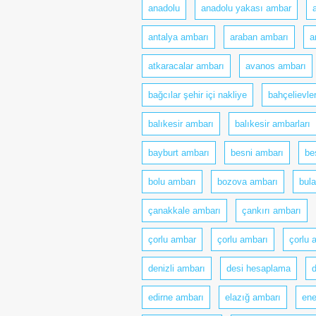
anadolu
anadolu yakası ambar
antalya ambarı
araban ambarı
a
atkaracalar ambarı
avanos ambarı
bağcılar şehir içi nakliye
bahçelievler
balıkesir ambarı
balıkesir ambarları
bayburt ambarı
besni ambarı
be
bolu ambarı
bozova ambarı
bul
çanakkale ambarı
çankırı ambarı
çorlu ambar
çorlu ambarı
çorlu 
denizli ambarı
desi hesaplama
edirne ambarı
elazığ ambarı
ene