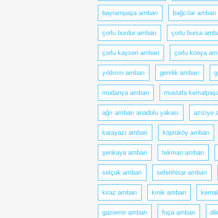
bayrampaşa ambarı
bağcılar ambarı
çorlu burdur ambarı
çorlu bursa amba
çorlu kayseri ambarı
çorlu konya am
yıldırım ambarı
gemlik ambarı
g
mudanya ambarı
mustafa kemalpaş
ağrı ambarı anadolu yakası
aziziye 
karayazı ambarı
köprüköy ambarı
şenkaya ambarı
tekman ambarı
selçuk ambarı
seferihisar ambarı
kiraz ambarı
kinik ambarı
kemal
gaziemir ambarı
foça ambarı
di