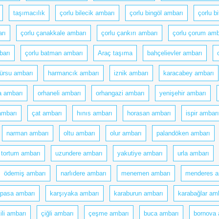
taşımacılık
çorlu bilecik ambarı
çorlu bingöl ambarı
çorlu b
rı
çorlu çanakkale ambarı
çorlu çankırı ambarı
çorlu çorum amb
barı
çorlu batman ambarı
Araç taşıma
bahçelievler ambarı
ürsu ambarı
harmancık ambarı
iznik ambarı
karacabey ambarı
a ambarı
orhaneli ambarı
orhangazi ambarı
yenişehir ambarı
ambarı
çat ambarı
hınıs ambarı
horasan ambarı
ispir ambarı
narman ambarı
oltu ambarı
olur ambarı
palandöken ambarı
tortum ambarı
uzundere ambarı
yakutiye ambarı
urla ambarı
ödemiş ambarı
narlıdere ambarı
menemen ambarı
menderes a
pasa ambarı
karşıyaka ambarı
karaburun ambarı
karabağlar am
kili ambarı
çiğli ambarı
çeşme ambarı
buca ambarı
bornova 