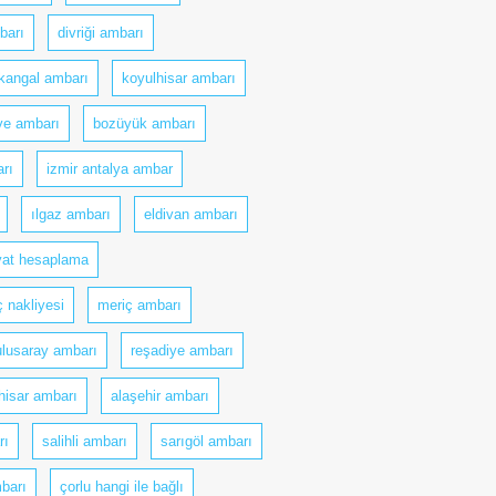
barı
divriği ambarı
kangal ambarı
koyulhisar ambarı
ye ambarı
bozüyük ambarı
rı
izmir antalya ambar
ılgaz ambarı
eldivan ambarı
yat hesaplama
ç nakliyesi
meriç ambarı
ulusaray ambarı
reşadiye ambarı
hisar ambarı
alaşehir ambarı
rı
salihli ambarı
sarıgöl ambarı
barı
çorlu hangi ile bağlı