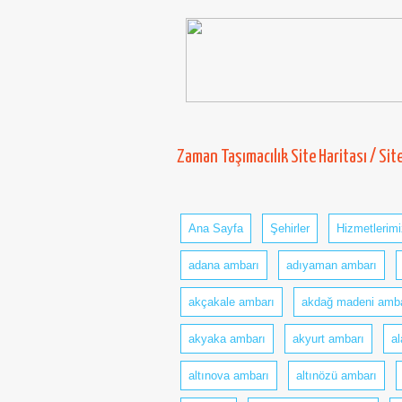
Zaman Taşımacılık Site Haritası / Si
Ana Sayfa
Şehirler
Hizmetlerimi
adana ambarı
adıyaman ambarı
akçakale ambarı
akdağ madeni amba
akyaka ambarı
akyurt ambarı
a
altınova ambarı
altınözü ambarı