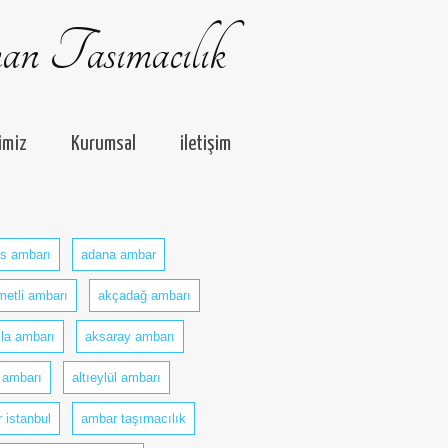
n Tasımacılık
imiz
Kurumsal
iletişim
s ambarı
adana ambar
metli ambarı
akçadağ ambarı
la ambarı
aksaray ambarı
 ambarı
altıeylül ambarı
 istanbul
ambar taşımacılık