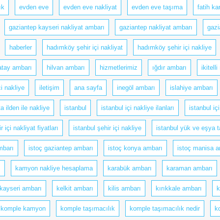
ık
evden eve
evden eve nakliyat
evden eve taşıma
fatih ka
gaziantep kayseri nakliyat ambarı
gaziantep nakliyat ambarı
gazi
haberler
hadımköy şehir içi nakliyat
hadımköy şehir içi nakliye
atay ambarı
hilvan ambarı
hizmetlerimiz
ığdır ambarı
ikitell
içi nakliye
iletişim
ana sayfa
inegöl ambarı
islahiye ambarı
a ilden ile nakliye
istanbul
istanbul içi nakliye ilanları
istanbul i
r içi nakliyat fiyatları
istanbul şehir içi nakliye
istanbul yük ve eşya t
mbarı
istoç gaziantep ambarı
istoç konya ambarı
istoç manisa a
ı
kamyon nakliye hesaplama
karabük ambarı
karaman ambarı
kayseri ambarı
kelkit ambarı
kilis ambarı
kırıkkale ambarı
k
komple kamyon
komple taşımacılık
komple taşımacılık nedir
k