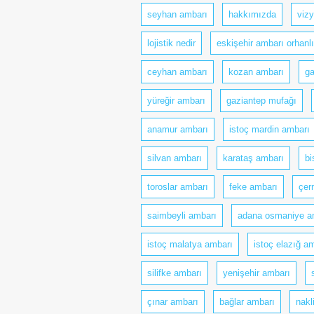
seyhan ambarı
hakkımızda
viz
lojistik nedir
eskişehir ambarı orhanlı
ceyhan ambarı
kozan ambarı
ga
yüreğir ambarı
gaziantep mufağı
anamur ambarı
istoç mardin ambarı
silvan ambarı
karataş ambarı
bi
toroslar ambarı
feke ambarı
çer
saimbeyli ambarı
adana osmaniye a
istoç malatya ambarı
istoç elazığ a
silifke ambarı
yenişehir ambarı
çınar ambarı
bağlar ambarı
nakl