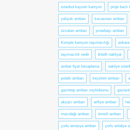
istanbul kayseri kamyon
proje bazlı
yahyalı ambarı
kocasinan ambarı
özvatan ambarı
pınarbaşı ambarı
Komple kamyon taşımacılığı
ankara 
taşımacılık nedir
ikitelli nakliyat
ambar fiyat hesaplama
nakliye istanb
polatlı ambarı
keçiören ambarı
gazintep ambarı zeytinburnu
gaziant
akyazı ambarı
arifiye ambarı
he
mazıdağı ambarı
ömerli ambarı
çorlu amasya ambarı
çorlu antalya 