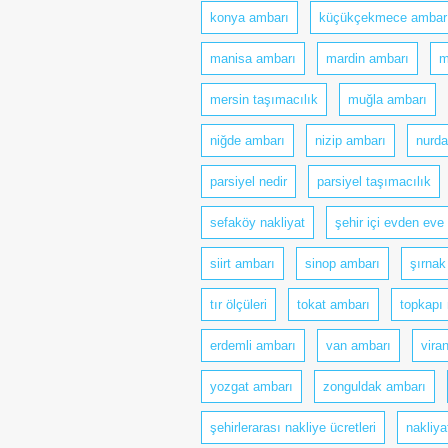
konya ambarı
küçükçekmece ambar
manisa ambarı
mardin ambarı
m
mersin taşımacılık
muğla ambarı
niğde ambarı
nizip ambarı
nurda
parsiyel nedir
parsiyel taşımacılık
sefaköy nakliyat
şehir içi evden eve 
siirt ambarı
sinop ambarı
şırnak
tır ölçüleri
tokat ambarı
topkapı 
erdemli ambarı
van ambarı
vira
yozgat ambarı
zonguldak ambarı
şehirlerarası nakliye ücretleri
nakliya