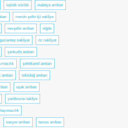
lojistik sözlük
malatya ambarı
barı
mersin şehir içi nakliye
nevşehir ambarı
niğde
gaziantep nakliyat
öz nakliyat
şanlıurfa ambarı
şımacılık
şehitkamil ambarı
ç ambarı
tekirdağ ambarı
mbarı
uşak ambarı
yenibosna nakliye
 taşımacılık
sarıyer ambarı
tarsus ambarı