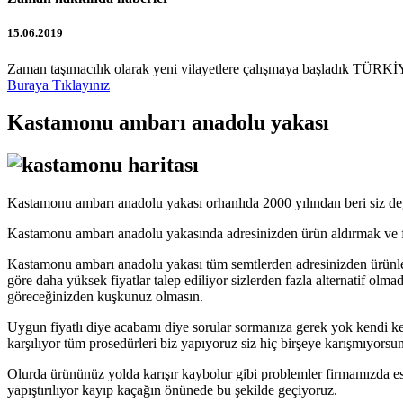
15.06.2019
Zaman taşımacılık olarak yeni vilayetlere çalışmaya başladık TÜRKİY
Buraya Tıklayınız
Kastamonu ambarı anadolu yakası
Kastamonu ambarı anadolu yakası orhanlıda 2000 yılından beri siz değ
Kastamonu ambarı anadolu yakasında adresinizden ürün aldırmak ve fiy
Kastamonu ambarı anadolu yakası tüm semtlerden adresinizden ürünler
göre daha yüksek fiyatlar talep ediliyor sizlerden fazla alternatif olma
göreceğinizden kuşkunuz olmasın.
Uygun fiyatlı diye acabamı diye sorular sormanıza gerek yok kendi ken
karşılıyor tüm prosedürleri biz yapıyoruz siz hiç birşeye karışmıyorsu
Olurda ürününüz yolda karışır kaybolur gibi problemler firmamızda es
yapıştırılıyor kayıp kaçağın önünede bu şekilde geçiyoruz.