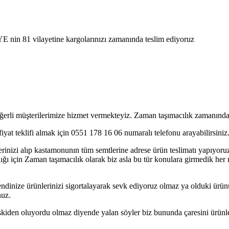
E nin 81 vilayetine kargolarınızı zamanında teslim ediyoruz
erli müşterilerimize hizmet vermekteyiz. Zaman taşımacılık zamanında 
at teklifi almak için 0551 178 16 06 numaralı telefonu arayabilirsiniz
inizi alıp kastamonunın tüm semtlerine adrese ürün teslimatı yapıyor
dığı için Zaman taşımacılık olarak biz asla bu tür konulara girmedik her m
dinize ürünlerinizi sigortalayarak sevk ediyoruz olmaz ya olduki ürünü
nuz.
kiden oluyordu olmaz diyende yalan söyler biz bununda çaresini ürünler