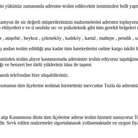
 yükünüz zamanında adresine teslim edilecektir ismimizden belli yapt
yon ile siz değerli müşterilerimizin malzemelerini adresten topluyor
ehliyetleri e ve d sınıfıdır src ve psikoteknik gibi tüm gerekli belgeleri
 ataşehir , beykoz , çekmeköy , kadıköy , kartal , maltepe , pendik , sa
andan teslim edildiği ana kadar tüm hareketlerini online kargo takibi 
izden teslim alıyor kastamonuda adresinize teslim ediyoruz taşıdığımız 
ğı ve benzeri her türlü yükleriniz itina ile taşınır.
lı telefondan bize ulaşabilirsiniz.
nunun tüm ilçelerine teslimat hizmetimiz mevcuttur Tuzla da adresiniz
alıp Kastamonu ilinin tüm ilçelerine adrese teslim hizmeti sunuyoruz T
ir. Sevk edilen malzemeler sigortalanarak yollanmaktadır en uygun fiya