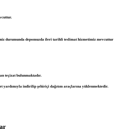
cuttur.
meniz durumunda depomuzda ileri tarihli teslimat hizmetimiz mevcuttur
n teçizat bulunmaktadır.
t yardımıyla indirilip şehiriçi dağıtım araçlarına yüklenmektedir.
ar