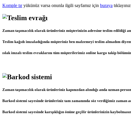
Komple tır
yükünüz varsa onunla ilgili sayfamız için
buraya
tıklayınız
Zaman taşımacılık olarak ürünleriniz müşterinizin adresine teslim edildiği an
Teslim kağıdı imzaladığında müşteriniz ben malzemeyi teslim almadım diyemez b
ıslak imzalı teslim evraklarını tüm müşterilerimiz online kargo takip bölümün
Zaman taşımacılık olarak ürünleriniz kapınızdan alındığı anda uzman persone
Barkod sistemi sayesinde ürünleriniz tam zamanında söz verdiğimiz zaman adr
Barkod sistemi sayesinde karışıklığın önüne geçilir ürünlerinizin kaybolmasın