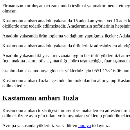
Firmamızın kuruluş amacı zamanında teslimat yapmaktır merak etmeyin
olmasın
Kastamonu ambarı anadolu yakasında 15 adet kamyonet vet 10 adet kam
ölçülerde araç tedarik edilmektedir. Araçlarımızın şoförlerinin hepsinin 
Anadolu yakasında ürün toplama ve dağıtım yaptığımız ilçeler ; Adalar ,
Kastamonu ambarı anadolu yakasında ürünleriniz adresinizden alındığı 
Anadolu yakasındaki yasal mevzuata uygun her türlü yüklerinizi adresin
fıçı , makina , atm , ofis taşımacılığı , büro taşımacılığı , fuar taşımacılı
istanbuldan kastamonuya gidecek yükleriniz için 0551 178 16 06 numara
Kastamonu ambarı Tuzla ilçesinde tüm noktalardan alım yapıp Kastamo
edilmektedir.
Kastamonu ambarı Tuzla
Kastamonu ambarı tuzla ilçesi tüm semt ve mahallerden adresten ürün 
edilmek üzere aynı gün tırlara ve kamyonlara yüklenip gönderilmekted
Avrupa yakasında yükleriniz varsa lütfen
buraya
tıklayınız.