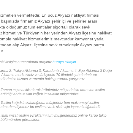
izmetleri vermektedir. En ucuz Akyazı nakliyat firması
başınızda firmamız Akyazı şehir içi ve şehirler arası
kta olduğumuz tüm emtialar sigortalı olarak sevk
at hizmeti ve Türkiyenin her yerinden Akyazı ilçesine nakliyat
 komple nakliyat hizmetlerimiz mevcutdur kamyonet yada
oktadan alıp Akyazı ilçesine sevk etmekteyiz Akyazı parça
ur.
aki iletişim numaralarını arayınız
buraya tıklayın
ma 2. Trakya Aktarma 3. Karadeniz Aktarma 4. Ege Aktarma 5 Doğu
ktarma merkezimiz ve türkiyenin 70 ilindeki şubelerimiz ve
terilerimize hizmet vermenin haklı gururunu yaşıyoruz.
Zaman taşımacılık olarak ürünleriniz müşterinizin adresine teslim
edildiği anda teslim kağıdı imzalatılır müşterinize
Teslim kağıdı imzaladığında müşteriniz ben malzemeyi teslim
almadım diyemez bu teslim evrakı sizin için ispat niteliğindedir.
ıslak imzalı teslim evraklarını tüm müşterilerimiz online kargo takip
bölümünden görebilirler.