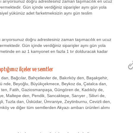
mı arıyorsunuz doğru adrestesiniz zaman taşımacılık en ucuz
vermektedir. Gün içinde verdiğiniz siparişler aynı gün yola
rsiyel yükünüz adet farketmeksizin aynı gün teslim
ı arıyorsunuz doğru adrestesiniz zaman taşımacılık en ucuz
rmektedir. Gün içinde verdiğiniz siparişler aynı gün yola
zmetinde en az 1 kamyonet en fazla 1 tır dolduracak kadar
aptığımız ilçeler ve semtler
r dan, Bağcılar, Bahçelievler de, Bakırköy den, Başakşehir,
zü nde, Beyoğlu, Büyükçekmece, Beykoz da, Çatalca dan,
 ten, Fatih, Gaziosmanpaşa, Güngören de, Kadıköy de,
, Maltepe den, Pendik, Sancaktepe, Sarıyer , Silivri de,
işli, Tuzla dan, Üsküdar, Ümraniye, Zeytinburnu, Cevizli den,
mköy ve diğer tüm semtlerden Akyazı ambarı ürünleri alımı