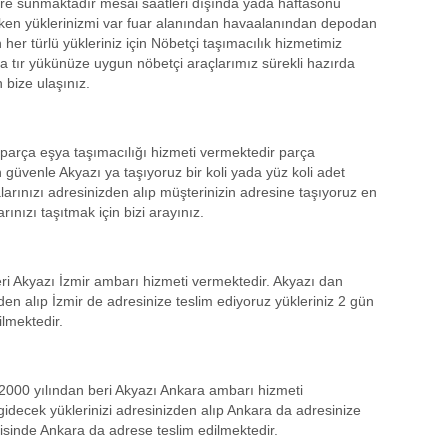
lere sunmaktadır mesai saatleri dışında yada haftasonu
ken yüklerinizmi var fuar alanından havaalanından depodan
r türlü yükleriniz için Nöbetçi taşımacılık hizmetimiz
 tır yükünüze uygun nöbetçi araçlarımız sürekli hazırda
n bize ulaşınız.
parça eşya taşımacılığı hizmeti vermektedir parça
 güvenle Akyazı ya taşıyoruz bir koli yada yüz koli adet
rınızı adresinizden alıp müşterinizin adresine taşıyoruz en
rınızı taşıtmak için bizi arayınız.
ri Akyazı İzmir ambarı hizmeti vermektedir. Akyazı dan
zden alıp İzmir de adresinize teslim ediyoruz yükleriniz 2 gün
ilmektedir.
2000 yılından beri Akyazı Ankara ambarı hizmeti
idecek yüklerinizi adresinizden alıp Ankara da adresinize
risinde Ankara da adrese teslim edilmektedir.