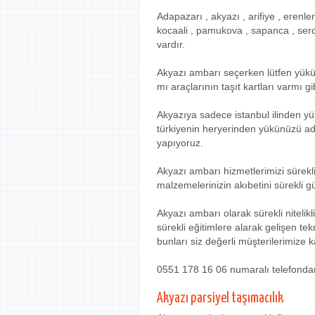
Adapazarı , akyazı , arifiye , erenle
kocaali , pamukova , sapanca , serdi
vardır.
Akyazı ambarı seçerken lütfen yükünü
mı araçlarının taşıt kartları varmı g
Akyazıya sadece istanbul ilinden 
türkiyenin heryerinden yükünüzü adr
yapıyoruz.
Akyazı ambarı hizmetlerimizi sürekl
malzemelerinizin akıbetini sürekli g
Akyazı ambarı olarak sürekli nitelikl
sürekli eğitimlere alarak gelişen t
bunları siz değerli müşterilerimize 
0551 178 16 06 numaralı telefondan ara
Akyazı parsiyel taşımacılık