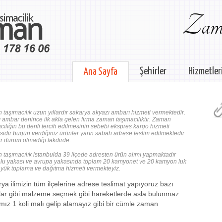
Zama
Şehirler
Hizmetler
Ana Sayfa
taşımacılık uzun yıllardır sakarya akyazı ambarı hizmeti vermektedir.
 ambar denince ilk akla gelen firma zaman taşımacılıktır. Zaman
cılığın bu denli tercih edilmesinin sebebi ekspres kargo hizmeti
idir bugün verdiğiniz ürünler yarın sabah adrese teslim edilmektedir
ir durum olmadığı takdirde.
taşımacılık istanbulda 39 ilçede adresten ürün alımı yapmaktadır
lu yakası ve avrupa yakasında toplam 20 kamyonet ve 20 kamyon luk
le yük toplama ve dağıtma hizmeti vermekteyiz.
ya ilimizin tüm ilçelerine adrese teslimat yapıyoruz bazı
lar gibi malzeme seçmek gibi hareketlerde asla bulunmaz
mız 1 koli malı gelip alamayız gibi bir cümle zaman