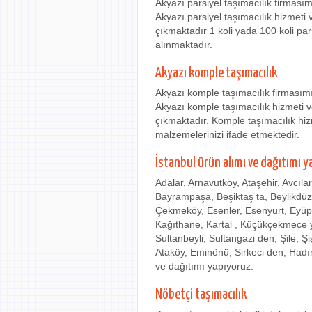
Akyazı parsiyel taşımacılık firması
Akyazı parsiyel taşımacılık hizmeti 
çıkmaktadır 1 koli yada 100 koli pa
alınmaktadır.
Akyazı komple taşımacılık
Akyazı komple taşımacılık firmasım
Akyazı komple taşımacılık hizmeti ve
çıkmaktadır. Komple taşımacılık hi
malzemelerinizi ifade etmektedir.
İstanbul ürün alımı ve dağıtımı y
Adalar, Arnavutköy, Ataşehir, Avcıla
Bayrampaşa, Beşiktaş ta, Beylikdü
Çekmeköy, Esenler, Esenyurt, Eyüp
Kağıthane, Kartal , Küçükçekmece ye
Sultanbeyli, Sultangazi den, Şile, Ş
Ataköy, Eminönü, Sirkeci den, Hadı
ve dağıtımı yapıyoruz.
Nöbetçi taşımacılık