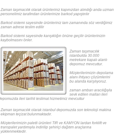
Zaman taşımacılık olarak ürünleriniz kapınızdan alındığı anda uzman
personelimiz tarafından ürünlerinize barkod yapıştırılır
Barkod sistemi sayesinde ürünleriniz tam zamanında söz verdiğimiz
zaman adrese teslim edilir
Barkod sistemi sayesinde karışıklığın önüne geçilir ürünlerinizin
kaybolmasını önler.
Zaman taşımacılık
istanbulda 30.000
metrekare kapalı alanlı
depomuz mevcuttur.
Müşterilerimizin depolama
alanı ihtiyacı çözümlerini
bu alanda karşılıyoruz.
zaman ambarı aracılığıyla
sevk edilen malları ileri
epomuzda ileri tarihli teslimat hizmetimiz mevcuttur
Zaman taşımacılık olarak istanbul depomuzda son teknoloji makina
ekipman teçizat bulunmaktadır.
Müşterilerimizin paletli ürünleri TIR ve KAMYON lardan forklift ve
transpalet yardımıyla indirilip şehiriçi dağıtım araçlarına
yüklenmektedir.