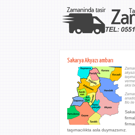
Sakarya Akyazı ambarı
Zaman 
akyazı
taşıma
vermes
aksi b
Zaman 
anado
filo i
Sakar
firma
firma
taşımacılıkta asla duymazsınız.