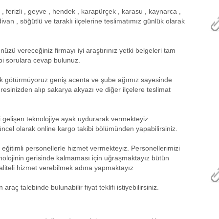
r , ferizli , geyve , hendek , karapürçek , karasu , kaynarca ,
van , söğütlü ve taraklı ilçelerine teslimatımız günlük olarak
zü vereceğiniz firmayı iyi araştırınız yetki belgeleri tam
ibi sorulara cevap bulunuz.
yük götürmüyoruz geniş acenta ve şube ağımız sayesinde
esinizden alıp sakarya akyazı ve diğer ilçelere teslimat
i gelişen teknolojiye ayak uydurarak vermekteyiz
üncel olarak online kargo takibi bölümünden yapabilirsiniz.
i eğitimli personellerle hizmet vermekteyiz. Personellerimizi
eknolojinin gerisinde kalmaması için uğraşmaktayız bütün
kaliteli hizmet verebilmek adına yapmaktayız
ç talebinde bulunabilir fiyat teklifi istiyebilirsiniz.