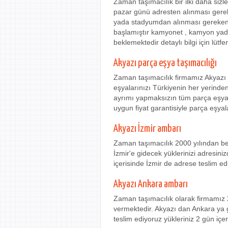
Zaman taşımacılık bir ilki daha siz
pazar günü adresten alınması gere
yada stadyumdan alınması gereken he
başlamıştır kamyonet , kamyon yada
beklemektedir detaylı bilgi için lütfe
Akyazı parça eşya taşımacılığı
Zaman taşımacılık firmamız Akyazı 
eşyalarınızı Türkiyenin her yerinden
ayrımı yapmaksızın tüm parça eşyala
uygun fiyat garantisiyle parça eşyala
Akyazı İzmir ambarı
Zaman taşımacılık 2000 yılından be
İzmir'e gidecek yüklerinizi adresini
içerisinde İzmir de adrese teslim ed
Akyazı Ankara ambarı
Zaman taşımacılık olarak firmamız 
vermektedir. Akyazı dan Ankara ya g
teslim ediyoruz yükleriniz 2 gün içe