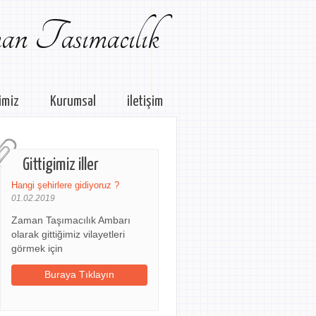
n Tasımacılık
imiz
Kurumsal
iletişim
Gittigimiz iller
Hangi şehirlere gidiyoruz ?
01.02.2019
Zaman Taşımacılık Ambarı
olarak gittiğimiz vilayetleri
görmek için
Buraya Tıklayın