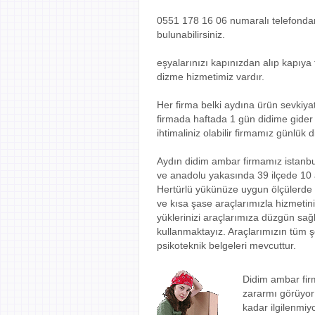
0551 178 16 06 numaralı telefondan f
bulunabilirsiniz.
eşyalarınızı kapınızdan alıp kapıya 
dizme hizmetimiz vardır.
Her firma belki aydına ürün sevkiy
firmada haftada 1 gün didime gider y
ihtimaliniz olabilir firmamız günlük 
Aydın didim ambar firmamız istanbul
ve anadolu yakasında 39 ilçede 10
Hertürlü yükünüze uygun ölçülerde 
ve kısa şase araçlarımızla hizmetin
yüklerinizi araçlarımıza düzgün sağ
kullanmaktayız. Araçlarımızın tüm şof
psikoteknik belgeleri mevcuttur.
Didim ambar firm
zararmı görüyor 
kadar ilgilenmi