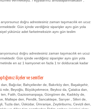
 hizmeti vermekteyiz. / eşyalarınız ambalajlanmaktadır ,
ı arıyorsunuz doğru adrestesiniz zaman taşımacılık en ucuz
ermektedir. Gün içinde verdiğiniz siparişler aynı gün yola
rsiyel yükünüz adet farketmeksizin aynı gün teslim
 arıyorsunuz doğru adrestesiniz zaman taşımacılık en ucuz
mektedir. Gün içinde verdiğiniz siparişler aynı gün yola
zmetinde en az 1 kamyonet en fazla 1 tır dolduracak kadar
aptığımız ilçeler ve semtler
r dan, Bağcılar, Bahçelievler de, Bakırköy den, Başakşehir,
zü nde, Beyoğlu, Büyükçekmece, Beykoz da, Çatalca dan,
 ten, Fatih, Gaziosmanpaşa, Güngören de, Kadıköy de,
, Maltepe den, Pendik, Sancaktepe, Sarıyer , Silivri de,
işli, Tuzla dan, Üsküdar, Ümraniye, Zeytinburnu, Cevizli den,