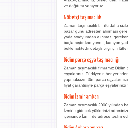
Ataköy, Eminönü, Sirkeci den, Hadı
ve dağıtımı yapıyoruz.
Nöbetçi taşımacılık
Zaman taşımacılık bir ilki daha siz
pazar günü adresten alınması gere
yada stadyumdan alınması gereken he
başlamıştır kamyonet , kamyon yada
beklemektedir detaylı bilgi için lütfe
Didim parça eşya taşımacılığı
Zaman taşımacılık firmamız Didim p
eşyalarınızı Türkiyenin her yerinden
yapmaksızın tüm parça eşyalarınızı
fiyat garantisiyle parça eşyalarınızı 
Didim İzmir ambarı
Zaman taşımacılık 2000 yılından be
İzmir'e gidecek yüklerinizi adresini
içerisinde İzmir de adrese teslim ed