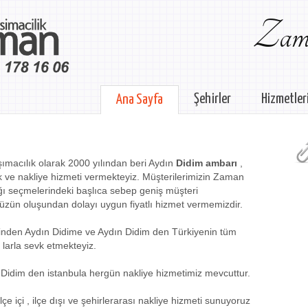
Zama
Şehirler
Hizmetler
Ana Sayfa
ımacılık olarak 2000 yılından beri Aydın
Didim ambarı
,
k ve nakliye hizmeti vermekteyiz. Müşterilerimizin Zaman
ğı seçmelerindeki başlıca sebep geniş müşteri
üzün oluşundan dolayı uygun fiyatlı hizmet vermemizdir.
erinden Aydın Didime ve Aydın Didim den Türkiyenin tüm
larla sevk etmekteyiz.
 Didim den istanbula hergün nakliye hizmetimiz mevcuttur.
çe içi , ilçe dışı ve şehirlerarası nakliye hizmeti sunuyoruz