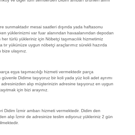
mköy ve diğer tüm semtlerden Didim ambarı ürünleri alımı
lere sunmaktadır mesai saatleri dışında yada haftasonu
ken yüklerinizmi var fuar alanından havaalanından depodan
r türlü yükleriniz için Nöbetçi taşımacılık hizmetimiz
 tır yükünüze uygun nöbetçi araçlarımız sürekli hazırda
n bize ulaşınız.
arça eşya taşımacılığı hizmeti vermektedir parça
 güvenle Didime taşıyoruz bir koli yada yüz koli adet ayrımı
 adresinizden alıp müşterinizin adresine taşıyoruz en uygun
taşıtmak için bizi arayınız.
ri Didim İzmir ambarı hizmeti vermektedir. Didim den
zden alıp İzmir de adresinize teslim ediyoruz yükleriniz 2 gün
ilmektedir.