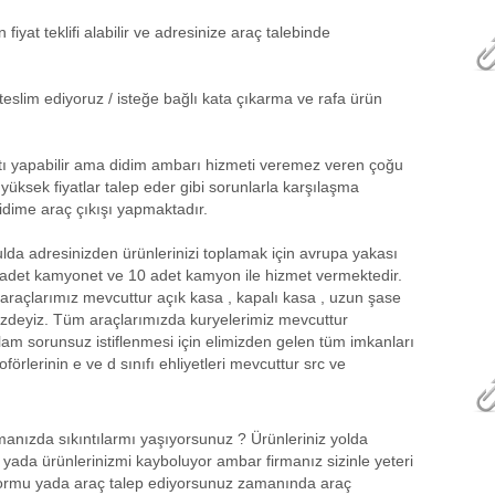
iyat teklifi alabilir ve adresinize araç talebinde
teslim ediyoruz / isteğe bağlı kata çıkarma ve rafa ürün
atı yapabilir ama didim ambarı hizmeti veremez veren çoğu
üksek fiyatlar talep eder gibi sorunlarla karşılaşma
didime araç çıkışı yapmaktadır.
da adresinizden ürünlerinizi toplamak için avrupa yakası
 adet kamyonet ve 10 adet kamyon ile hizmet vermektedir.
araçlarımız mevcuttur açık kasa , kapalı kasa , uzun şase
izdeyiz. Tüm araçlarımızda kuryelerimiz mevcuttur
lam sorunsuz istiflenmesi için elimizden gelen tüm imkanları
örlerinin e ve d sınıfı ehliyetleri mevcuttur src ve
anızda sıkıntılarmı yaşıyorsunuz ? Ürünleriniz yolda
yada ürünlerinizmi kayboluyor ambar firmanız sizinle yeteri
yormu yada araç talep ediyorsunuz zamanında araç