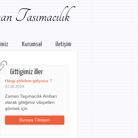
n Tasımacılık
imiz
Kurumsal
iletişim
Gittigimiz iller
Hangi şehirlere gidiyoruz ?
01.02.2019
Zaman Taşımacılık Ambarı
olarak gittiğimiz vilayetleri
görmek için
Buraya Tıklayın