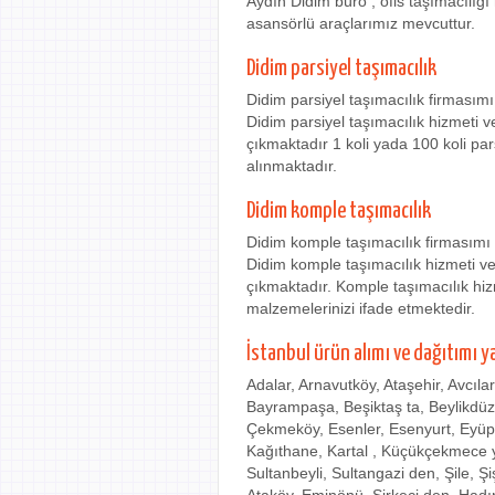
Aydın Didim büro , ofis taşımacılığı
asansörlü araçlarımız mevcuttur.
Didim parsiyel taşımacılık
Didim parsiyel taşımacılık firmasım
Didim parsiyel taşımacılık hizmeti v
çıkmaktadır 1 koli yada 100 koli pa
alınmaktadır.
Didim komple taşımacılık
Didim komple taşımacılık firmasımı
Didim komple taşımacılık hizmeti ver
çıkmaktadır. Komple taşımacılık hi
malzemelerinizi ifade etmektedir.
İstanbul ürün alımı ve dağıtımı y
Adalar, Arnavutköy, Ataşehir, Avcıla
Bayrampaşa, Beşiktaş ta, Beylikdü
Çekmeköy, Esenler, Esenyurt, Eyüp
Kağıthane, Kartal , Küçükçekmece ye
Sultanbeyli, Sultangazi den, Şile, Ş