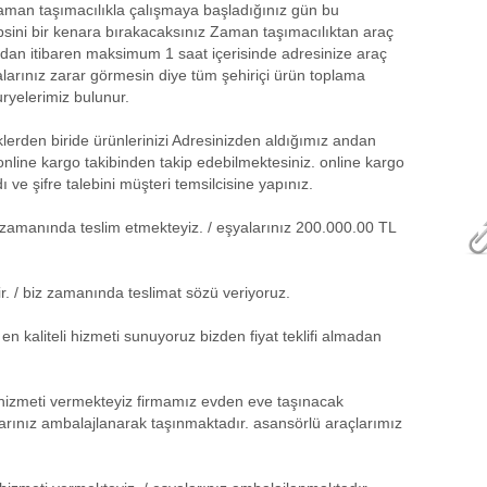
man taşımacılıkla çalışmaya başladığınız gün bu
psini bir kenara bırakacaksınız Zaman taşımacılıktan araç
andan itibaren maksimum 1 saat içerisinde adresinize araç
yalarınız zarar görmesin diye tüm şehiriçi ürün toplama
ryelerimiz bulunur.
klerden biride ürünlerinizi Adresinizden aldığımız andan
online kargo takibinden takip edebilmektesiniz. online kargo
ı ve şifre talebini müşteri temsilcisine yapınız.
kle zamanında teslim etmekteyiz. / eşyalarınız 200.000.00 TL
r. / biz zamanında teslimat sözü veriyoruz.
n kaliteli hizmeti sunuyoruz bizden fiyat teklifi almadan
hizmeti vermekteyiz firmamız evden eve taşınacak
yalarınız ambalajlanarak taşınmaktadır. asansörlü araçlarımız