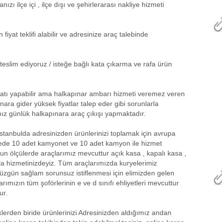
zı ilçe içi , ilçe dışı ve şehirlerarası nakliye hizmeti
iyat teklifi alabilir ve adresinize araç talebinde
teslim ediyoruz / isteğe bağlı kata çıkarma ve rafa ürün
yatı yapabilir ama halkapınar ambarı hizmeti veremez veren
ara gider yüksek fiyatlar talep eder gibi sorunlarla
amız günlük halkapınara araç çıkışı yapmaktadır.
tanbulda adresinizden ürünlerinizi toplamak için avrupa
çede 10 adet kamyonet ve 10 adet kamyon ile hizmet
n ölçülerde araçlarımız mevcuttur açık kasa , kapalı kasa ,
la hizmetinizdeyiz. Tüm araçlarımızda kuryelerimiz
düzgün sağlam sorunsuz istiflenmesi için elimizden gelen
rımızın tüm şoförlerinin e ve d sınıfı ehliyetleri mevcuttur
ur.
klerden biride ürünlerinizi Adresinizden aldığımız andan