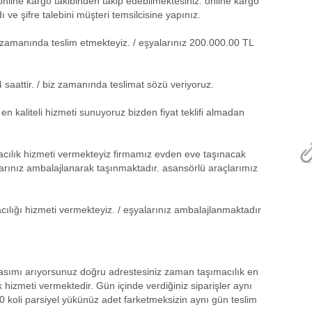
online kargo takibinden takip edebilmektesiniz. online kargo
ı ve şifre talebini müşteri temsilcisine yapınız.
kle zamanında teslim etmekteyiz. / eşyalarınız 200.000.00 TL
saattir. / biz zamanında teslimat sözü veriyoruz.
n kaliteli hizmeti sunuyoruz bizden fiyat teklifi almadan
cılık hizmeti vermekteyiz firmamız evden eve taşınacak
yalarınız ambalajlanarak taşınmaktadır. asansörlü araçlarımız
cılığı hizmeti vermekteyiz. / eşyalarınız ambalajlanmaktadır
masımı arıyorsunuz doğru adrestesiniz zaman taşımacılık en
 hizmeti vermektedir. Gün içinde verdiğiniz siparişler aynı
0 koli parsiyel yükünüz adet farketmeksizin aynı gün teslim