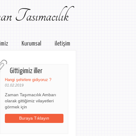
n Tasımacılık
imiz
Kurumsal
iletişim
Gittigimiz iller
Hangi şehirlere gidiyoruz ?
01.02.2019
Zaman Taşımacılık Ambarı
olarak gittiğimiz vilayetleri
görmek için
Buraya Tıklayın