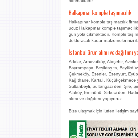
alınmaktadır.
Halkapınar komple taşımacılık
Halkapınar komple taşımacılık firm
ucuz Halkapınar komple taşımacılık 
gün yola çıkmaktadır. Komple taşıma
dolduracak kadar malzemelerinizi if
İstanbul ürün alımı ve dağıtımı y
Adalar, Arnavutköy, Ataşehir, Avcıla
Bayrampaşa, Beşiktaş ta, Beylikdü
Çekmeköy, Esenler, Esenyurt, Eyüp
Kağıthane, Kartal , Küçükçekmece ye
Sultanbeyli, Sultangazi den, Şile, Ş
Ataköy, Eminönü, Sirkeci den, Hadı
alımı ve dağıtımı yapıyoruz.
Bize ulaşmak için lütfen iletişim sa