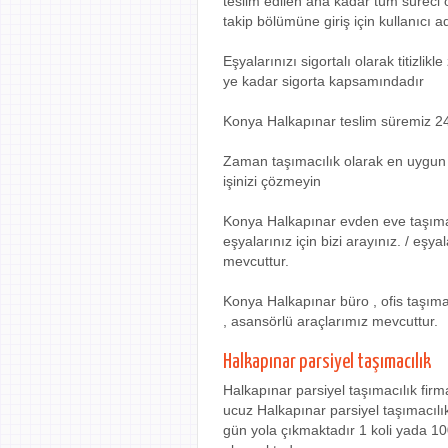
teslim edilen ana kadar tüm süreci 
takip bölümüne giriş için kullanıcı ad
Eşyalarınızı sigortalı olarak titizli
ye kadar sigorta kapsamındadır
Konya Halkapınar teslim süremiz 24 
Zaman taşımacılık olarak en uygun e
işinizi çözmeyin
Konya Halkapınar evden eve taşıma
eşyalarınız için bizi arayınız. / eş
mevcuttur.
Konya Halkapınar büro , ofis taşıma
, asansörlü araçlarımız mevcuttur.
Halkapınar parsiyel taşımacılık
Halkapınar parsiyel taşımacılık fir
ucuz Halkapınar parsiyel taşımacılık
gün yola çıkmaktadır 1 koli yada 10