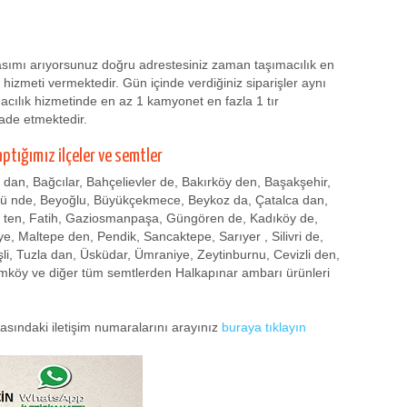
asımı arıyorsunuz doğru adrestesiniz zaman taşımacılık en
hizmeti vermektedir. Gün içinde verdiğiniz siparişler aynı
cılık hizmetinde en az 1 kamyonet en fazla 1 tır
ade etmektedir.
aptığımız ilçeler ve semtler
r dan, Bağcılar, Bahçelievler de, Bakırköy den, Başakşehir,
zü nde, Beyoğlu, Büyükçekmece, Beykoz da, Çatalca dan,
 ten, Fatih, Gaziosmanpaşa, Güngören de, Kadıköy de,
, Maltepe den, Pendik, Sancaktepe, Sarıyer , Silivri de,
işli, Tuzla dan, Üsküdar, Ümraniye, Zeytinburnu, Cevizli den,
mköy ve diğer tüm semtlerden Halkapınar ambarı ürünleri
yfasındaki iletişim numaralarını arayınız
buraya tıklayın