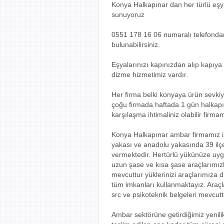
Konya Halkapınar dan her türlü eşyanı
sunuyoruz
0551 178 16 06 numaralı telefondan f
bulunabilirsiniz.
Eşyalarınızı kapınızdan alıp kapıya 
dizme hizmetimiz vardır.
Her firma belki konyaya ürün sevki
çoğu firmada haftada 1 gün halkapın
karşılaşma ihtimaliniz olabilir firm
Konya Halkapınar ambar firmamız is
yakası ve anadolu yakasında 39 il
vermektedir. Hertürlü yükünüze uygu
uzun şase ve kısa şase araçlarımız
mevcuttur yüklerinizi araçlarımıza 
tüm imkanları kullanmaktayız. Araçla
src ve psikoteknik belgeleri mevcutt
Ambar sektörüne getirdiğimiz yenili