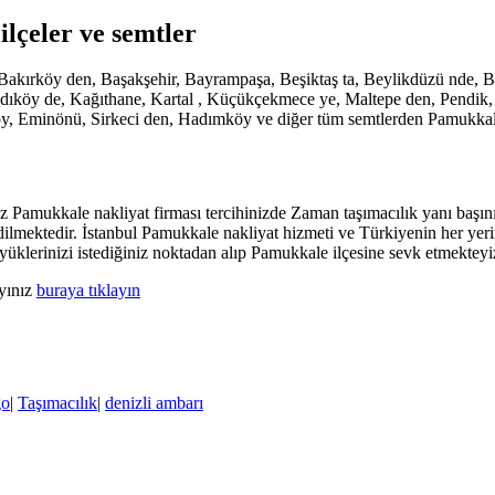
ilçeler ve semtler
de, Bakırköy den, Başakşehir, Bayrampaşa, Beşiktaş ta, Beylikdüzü nd
köy de, Kağıthane, Kartal , Küçükçekmece ye, Maltepe den, Pendik, San
öy, Eminönü, Sirkeci den, Hadımköy ve diğer tüm semtlerden Pamukkale
Pamukkale nakliyat firması tercihinizde Zaman taşımacılık yanı başınız
dilmektedir. İstanbul Pamukkale nakliyat hizmeti ve Türkiyenin her yeri
üklerinizi istediğiniz noktadan alıp Pamukkale ilçesine sevk etmektey
ayınız
buraya tıklayın
go
|
Taşımacılık
|
denizli ambarı