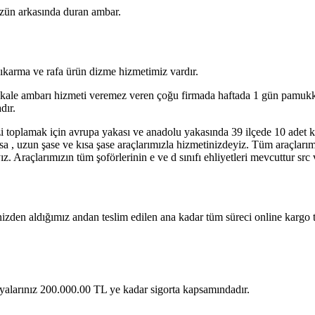
özün arkasında duran ambar.
 çıkarma ve rafa ürün dizme hizmetimiz vardır.
kkale ambarı hizmeti veremez veren çoğu firmada haftada 1 gün pamukkal
dır.
zi toplamak için avrupa yakası ve anadolu yakasında 39 ilçede 10 adet 
sa , uzun şase ve kısa şase araçlarımızla hizmetinizdeyiz. Tüm araçları
. Araçlarımızın tüm şoförlerinin e ve d sınıfı ehliyetleri mevcuttur src
nizden aldığımız andan teslim edilen ana kadar tüm süreci online kargo 
 eşyalarınız 200.000.00 TL ye kadar sigorta kapsamındadır.