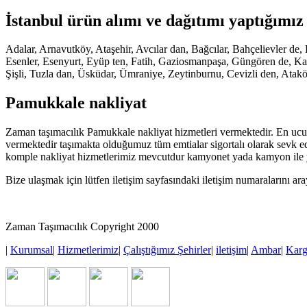
İstanbul ürün alımı ve dağıtımı yaptığımız 
Adalar, Arnavutköy, Ataşehir, Avcılar dan, Bağcılar, Bahçelievler 
Esenler, Esenyurt, Eyüp ten, Fatih, Gaziosmanpaşa, Güngören de, Kadı
Şişli, Tuzla dan, Üsküdar, Ümraniye, Zeytinburnu, Cevizli den, Atak
Pamukkale nakliyat
Zaman taşımacılık Pamukkale nakliyat hizmetleri vermektedir. En ucuz 
vermektedir taşımakta olduğumuz tüm emtialar sigortalı olarak sevk e
komple nakliyat hizmetlerimiz mevcutdur kamyonet yada kamyon ile y
Bize ulaşmak için lütfen iletişim sayfasındaki iletişim numaralarını ar
Zaman Taşımacılık Copyright 2000
|
Kurumsal
|
Hizmetlerimiz
|
Çalıştığımız Şehirler
|
iletişim
|
Ambar
|
Kar