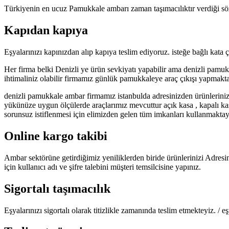
Türkiyenin en ucuz Pamukkale ambarı zaman taşımacılıktır verdiği s
Kapıdan kapıya
Eşyalarınızı kapınızdan alıp kapıya teslim ediyoruz. isteğe bağlı kata
Her firma belki Denizli ye ürün sevkiyatı yapabilir ama denizli pamu
ihtimaliniz olabilir firmamız günlük pamukkaleye araç çıkışı yapmakta
denizli pamukkale ambar firmamız istanbulda adresinizden ürünlerini
yükünüze uygun ölçülerde araçlarımız mevcuttur açık kasa , kapalı ka
sorunsuz istiflenmesi için elimizden gelen tüm imkanları kullanmaktayız
Online kargo takibi
Ambar sektörüne getirdiğimiz yeniliklerden biride ürünlerinizi Adresi
için kullanıcı adı ve şifre talebini müşteri temsilcisine yapınız.
Sigortalı taşımacılık
Eşyalarınızı sigortalı olarak titizlikle zamanında teslim etmekteyiz. /