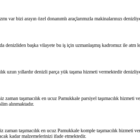
zmı var bizi arayın özel donanımlı araçlarımızla makinalarınızı denizliy
a denizliden başka vilayete bu iş için uzmanlaşmış kadromuz ile atm ler
k uzun yıllardır denizli parça yük taşıma hizmeti vermektedir denizliye 
iz zaman taşımacılık en ucuz Pamukkale parsiyel taşımacılık hizmeti ve
slim alınmaktadır.
z zaman taşımacılık en ucuz Pamukkale komple taşımacılık hizmeti verm
acak kadar malzemelerinizi ifade etmektedir.