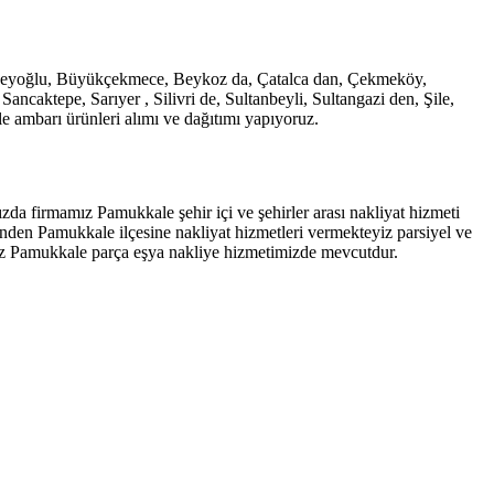
e, Beyoğlu, Büyükçekmece, Beykoz da, Çatalca dan, Çekmeköy,
caktepe, Sarıyer , Silivri de, Sultanbeyli, Sultangazi den, Şile,
 ambarı ürünleri alımı ve dağıtımı yapıyoruz.
da firmamız Pamukkale şehir içi ve şehirler arası nakliyat hizmeti
nden Pamukkale ilçesine nakliyat hizmetleri vermekteyiz parsiyel ve
iz Pamukkale parça eşya nakliye hizmetimizde mevcutdur.