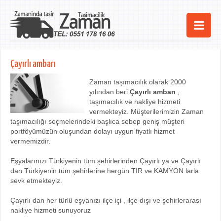
Ana Sayfa
Çayırlı ambarı
Şehirler
Zaman taşımacılık olarak 2000
yılından beri
Çayırlı ambarı
,
Hizmetlerimiz
taşımacılık ve nakliye hizmeti
vermekteyiz. Müşterilerimizin Zaman
Kurumsal
taşımacılığı seçmelerindeki başlıca sebep geniş müşteri
portföyümüzün oluşundan dolayı uygun fiyatlı hizmet
iletişim
vermemizdir.
Eşyalarınızı Türkiyenin tüm şehirlerinden Çayırlı ya ve Çayırlı
dan Türkiyenin tüm şehirlerine hergün TIR ve KAMYON larla
sevk etmekteyiz.
Çayırlı dan her türlü eşyanızı ilçe içi , ilçe dışı ve şehirlerarası
nakliye hizmeti sunuyoruz