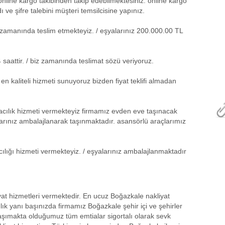
online kargo takibinden takip edebilmektesiniz. online kargo
ı ve şifre talebini müşteri temsilcisine yapınız.
kle zamanında teslim etmekteyiz. / eşyalarınız 200.000.00 TL
aattir. / biz zamanında teslimat sözü veriyoruz.
n kaliteli hizmeti sunuyoruz bizden fiyat teklifi almadan
ılık hizmeti vermekteyiz firmamız evden eve taşınacak
yalarınız ambalajlanarak taşınmaktadır. asansörlü araçlarımız
ılığı hizmeti vermekteyiz. / eşyalarınız ambalajlanmaktadır
at hizmetleri vermektedir. En ucuz Boğazkale nakliyat
lık yanı başınızda firmamız Boğazkale şehir içi ve şehirler
taşımakta olduğumuz tüm emtialar sigortalı olarak sevk