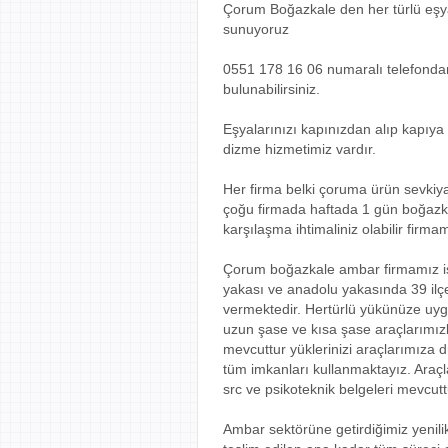
Çorum Boğazkale den her türlü eşyanız
sunuyoruz
0551 178 16 06 numaralı telefondan f
bulunabilirsiniz.
Eşyalarınızı kapınızdan alıp kapıya 
dizme hizmetimiz vardır.
Her firma belki çoruma ürün sevkiy
çoğu firmada haftada 1 gün boğazkal
karşılaşma ihtimaliniz olabilir firm
Çorum boğazkale ambar firmamız ist
yakası ve anadolu yakasında 39 il
vermektedir. Hertürlü yükünüze uygu
uzun şase ve kısa şase araçlarımız
mevcuttur yüklerinizi araçlarımıza 
tüm imkanları kullanmaktayız. Araçla
src ve psikoteknik belgeleri mevcutt
Ambar sektörüne getirdiğimiz yenili