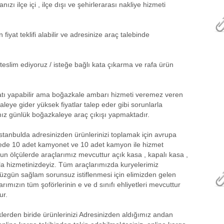
ı ilçe içi , ilçe dışı ve şehirlerarası nakliye hizmeti
iyat teklifi alabilir ve adresinize araç talebinde
teslim ediyoruz / isteğe bağlı kata çıkarma ve rafa ürün
atı yapabilir ama boğazkale ambarı hizmeti veremez veren
eye gider yüksek fiyatlar talep eder gibi sorunlarla
amız günlük boğazkaleye araç çıkışı yapmaktadır.
anbulda adresinizden ürünlerinizi toplamak için avrupa
çede 10 adet kamyonet ve 10 adet kamyon ile hizmet
n ölçülerde araçlarımız mevcuttur açık kasa , kapalı kasa ,
la hizmetinizdeyiz. Tüm araçlarımızda kuryelerimiz
düzgün sağlam sorunsuz istiflenmesi için elimizden gelen
rımızın tüm şoförlerinin e ve d sınıfı ehliyetleri mevcuttur
ur.
klerden biride ürünlerinizi Adresinizden aldığımız andan