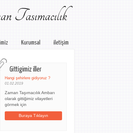
n Tasımacılık
imiz
Kurumsal
iletişim
Gittigimiz iller
Hangi şehirlere gidiyoruz ?
01.02.2019
Zaman Taşımacılık Ambarı
olarak gittiğimiz vilayetleri
görmek için
Buraya Tıklayın