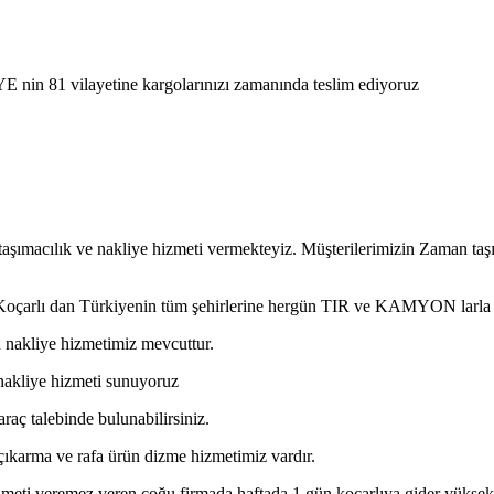
E nin 81 vilayetine kargolarınızı zamanında teslim ediyoruz
taşımacılık ve nakliye hizmeti vermekteyiz. Müşterilerimizin Zaman ta
n Koçarlı dan Türkiyenin tüm şehirlerine hergün TIR ve KAMYON larla 
 nakliye hizmetimiz mevcuttur.
ı nakliye hizmeti sunuyoruz
araç talebinde bulunabilirsiniz.
a çıkarma ve rafa ürün dizme hizmetimiz vardır.
meti veremez veren çoğu firmada haftada 1 gün koçarlıya gider yüksek fiy