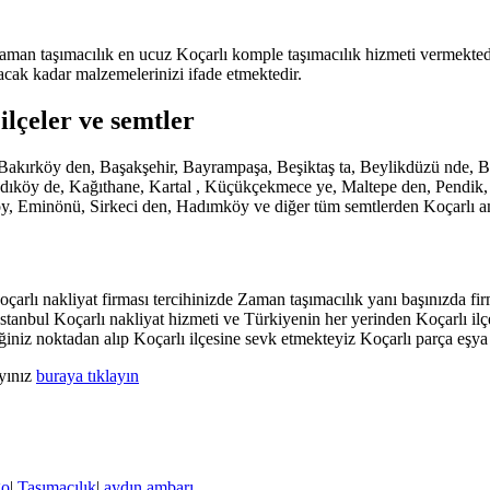
aman taşımacılık en ucuz Koçarlı komple taşımacılık hizmeti vermektedir
acak kadar malzemelerinizi ifade etmektedir.
ilçeler ve semtler
de, Bakırköy den, Başakşehir, Bayrampaşa, Beşiktaş ta, Beylikdüzü nd
köy de, Kağıthane, Kartal , Küçükçekmece ye, Maltepe den, Pendik, San
öy, Eminönü, Sirkeci den, Hadımköy ve diğer tüm semtlerden Koçarlı am
arlı nakliyat firması tercihinizde Zaman taşımacılık yanı başınızda firm
İstanbul Koçarlı nakliyat hizmeti ve Türkiyenin her yerinden Koçarlı ilç
iniz noktadan alıp Koçarlı ilçesine sevk etmekteyiz Koçarlı parça eşy
ayınız
buraya tıklayın
go
|
Taşımacılık
|
aydın ambarı