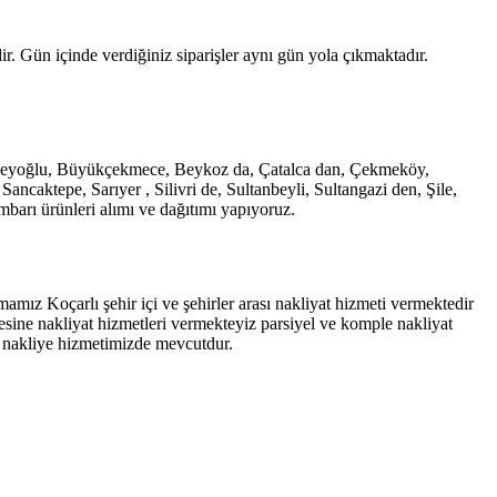
. Gün içinde verdiğiniz siparişler aynı gün yola çıkmaktadır.
e, Beyoğlu, Büyükçekmece, Beykoz da, Çatalca dan, Çekmeköy,
caktepe, Sarıyer , Silivri de, Sultanbeyli, Sultangazi den, Şile,
barı ürünleri alımı ve dağıtımı yapıyoruz.
amız Koçarlı şehir içi ve şehirler arası nakliyat hizmeti vermektedir
esine nakliyat hizmetleri vermekteyiz parsiyel ve komple nakliyat
a nakliye hizmetimizde mevcutdur.