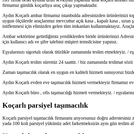
firmamız günlük koçarlıya araç çıkışı yapmaktadır.
Aydın Koçarlı ambar firmamız istanbulda adresinizden ürünlerinizi t
uygun ölçülerde araçlarımız mevcuttur açık kasa , kapalı kasa , uzun 
istiflenmesi için elimizden gelen tüm imkanları kullanmaktayız. Araçlar
Ambar sektörüne getirdiğimiz yeniliklerden biride ürünlerinizi Adresi
için kullanıcı adı ve şifre talebini müşteri temsilcisine yapınız.
Eşyalarınızı sigortalı olarak titizlikle zamanında teslim etmekteyiz. /
Aydın Koçarlı teslim süremiz 24 saattir. / biz zamanında teslimat sözü
Zaman taşımacılık olarak en uygun en kaliteli hizmeti sunuyoruz bizde
Aydın Koçarlı evden eve taşımacılık hizmeti vermekteyiz firmamız evden
Aydın Koçarlı büro , ofis taşımacılığı hizmeti vermekteyiz. / eşyaları
Koçarlı parsiyel taşımacılık
Koçarlı parsiyel taşımacılık firmasımı arıyorsunuz doğru adrestesiniz 
yada 100 koli parsiyel yükünüz adet farketmeksizin aynı gün teslim al