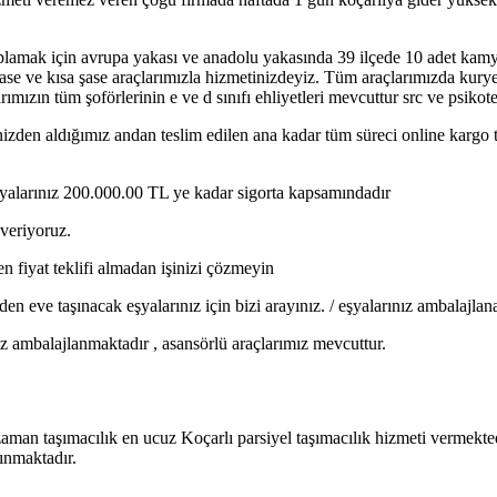
oplamak için avrupa yakası ve anadolu yakasında 39 ilçede 10 adet kam
şase ve kısa şase araçlarımızla hizmetinizdeyiz. Tüm araçlarımızda kur
ımızın tüm şoförlerinin e ve d sınıfı ehliyetleri mevcuttur src ve psikot
nizden aldığımız andan teslim edilen ana kadar tüm süreci online kargo 
 eşyalarınız 200.000.00 TL ye kadar sigorta kapsamındadır
 veriyoruz.
n fiyat teklifi almadan işinizi çözmeyin
 eve taşınacak eşyalarınız için bizi arayınız. / eşyalarınız ambalajlan
nız ambalajlanmaktadır , asansörlü araçlarımız mevcuttur.
zaman taşımacılık en ucuz Koçarlı parsiyel taşımacılık hizmeti vermekted
ınmaktadır.