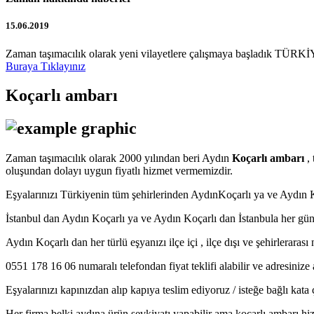
15.06.2019
Zaman taşımacılık olarak yeni vilayetlere çalışmaya başladık TÜRKİY
Buraya Tıklayınız
Koçarlı ambarı
Zaman taşımacılık olarak 2000 yılından beri Aydın
Koçarlı ambarı
, 
oluşundan dolayı uygun fiyatlı hizmet vermemizdir.
Eşyalarınızı Türkiyenin tüm şehirlerinden AydınKoçarlı ya ve Aydı
İstanbul dan Aydın Koçarlı ya ve Aydın Koçarlı dan İstanbula her gün
Aydın Koçarlı dan her türlü eşyanızı ilçe içi , ilçe dışı ve şehirleraras
0551 178 16 06 numaralı telefondan fiyat teklifi alabilir ve adresinize 
Eşyalarınızı kapınızdan alıp kapıya teslim ediyoruz / isteğe bağlı kat
Her firma belki aydına ürün sevkiyatı yapabilir ama koçarlı ambarı hiz