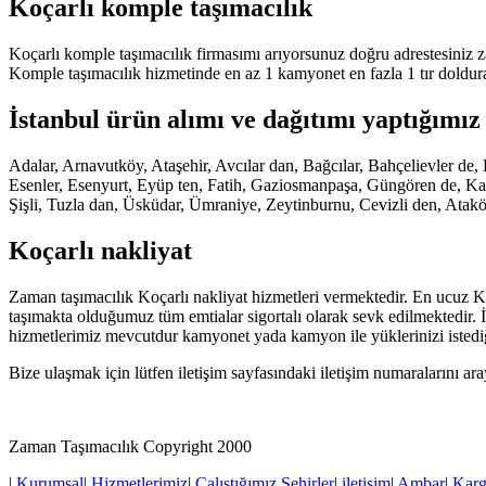
Koçarlı komple taşımacılık
Koçarlı komple taşımacılık firmasımı arıyorsunuz doğru adrestesiniz z
Komple taşımacılık hizmetinde en az 1 kamyonet en fazla 1 tır doldur
İstanbul ürün alımı ve dağıtımı yaptığımız 
Adalar, Arnavutköy, Ataşehir, Avcılar dan, Bağcılar, Bahçelievler 
Esenler, Esenyurt, Eyüp ten, Fatih, Gaziosmanpaşa, Güngören de, Kadı
Şişli, Tuzla dan, Üsküdar, Ümraniye, Zeytinburnu, Cevizli den, Atak
Koçarlı nakliyat
Zaman taşımacılık Koçarlı nakliyat hizmetleri vermektedir. En ucuz Koç
taşımakta olduğumuz tüm emtialar sigortalı olarak sevk edilmektedir. 
hizmetlerimiz mevcutdur kamyonet yada kamyon ile yüklerinizi istediğ
Bize ulaşmak için lütfen iletişim sayfasındaki iletişim numaralarını ar
Zaman Taşımacılık Copyright 2000
|
Kurumsal
|
Hizmetlerimiz
|
Çalıştığımız Şehirler
|
iletişim
|
Ambar
|
Kar