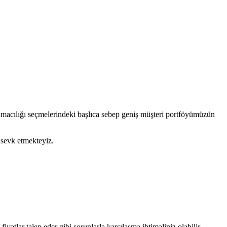
şımacılığı seçmelerindeki başlıca sebep geniş müşteri portföyümüzün
sevk etmekteyiz.
atlar talep eder gibi sorunlarla karşılaşma ihtimaliniz olabilir