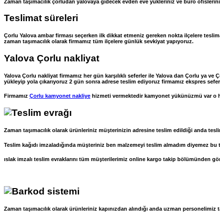
Zaman taşımacılık çorludan yalovaya gidecek evden eve yükleriniz ve büro ofisleriniz i
Teslimat süreleri
Çorlu Yalova ambar firması seçerken ilk dikkat etmeniz gereken nokta ilçelere teslim
zaman taşımacılık olarak firmamız tüm ilçelere günlük sevkiyat yapıyoruz.
Yalova Çorlu nakliyat
Yalova Çorlu nakliyat firmamız her gün karşılıklı seferler ile Yalova dan Çorlu ya ve 
yükleyip yola çıkarıyoruz 2 gün sonra adrese teslim ediyoruz firmamız ekspres seferler
Firmamız
Çorlu kamyonet nakliye
hizmeti vermektedir kamyonet yükünüzmü var o 
Zaman taşımacılık olarak ürünleriniz müşterinizin adresine teslim edildiği anda tesli
Teslim kağıdı imzaladığında müşteriniz ben malzemeyi teslim almadım diyemez bu tesl
ıslak imzalı teslim evraklarını tüm müşterilerimiz online kargo takip bölümünden göre
Zaman taşımacılık olarak ürünleriniz kapınızdan alındığı anda uzman personelimiz ta