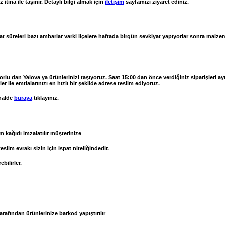
tina ile taşınır. Detaylı bilgi almak için
iletişim
sayfamızı ziyaret ediniz.
at süreleri bazı ambarlar varki ilçelere haftada birgün sevkiyat yapıyorlar sonra malz
Çorlu dan Yalova ya ürünlerinizi taşıyoruz. Saat 15:00 dan önce verdiğiniz siparişleri a
 ile emtialarınızı en hızlı bir şekilde adrese teslim ediyoruz.
halde
buraya
tıklayınız.
m kağıdı imzalatılır müşterinize
im evrakı sizin için ispat niteliğindedir.
bilirler.
rafından ürünlerinize barkod yapıştırılır