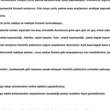
vermektedir. Hergün çorlu yalova karşılıklı araç çıkışı yapmaktayız. Ürünleriniz sigorta
şımacılık hizmeti veriyoruz. Gün boyu çorlu yalova arası araçlarımız sevkiyat yapmakt
iniz.
le çorlu nakliye ve nakliyat hizmeti sunmaktayız..
aatlerde verilen siparişler ise araç müsaitlik durumuna göre aynı gün en geç ertesi sab
nka taşımacılığı , fabrika , işyeri taşıma , fuar , stand taşımacılığı , yarım kapak taşım
ti veriyoruz hertürlü yükünüze uygun araçlarımız mevcuttur. Açık kasa kapalı kasa uz
, ekonomik nakliyat ambarı , ucuz ambar firması gibi arayışlarınıza son verebilirsiniz z
malzemeleri , bankamatik gibi taşıması yasak olmayan hertürlü yükünüzü çorludan yalovaya 
go takip sisteminden online takibini yapabilirsiniz.
go takibi bölümünden müşterinizin imzaladığı ambar tesellüm fişini görebilirsiniz.