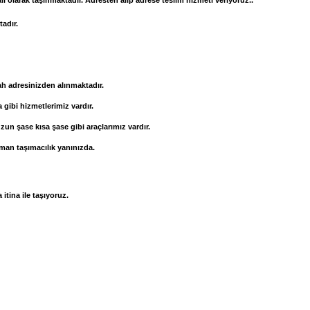
lı olarak taşınmaktadır. Adresten alıp adrese teslim hizmeti veriyoruz..
adır.
ah adresinizden alınmaktadır.
a gibi hizmetlerimiz vardır.
un şase kısa şase gibi araçlarımız vardır.
aman taşımacılık yanınızda.
itina ile taşıyoruz.