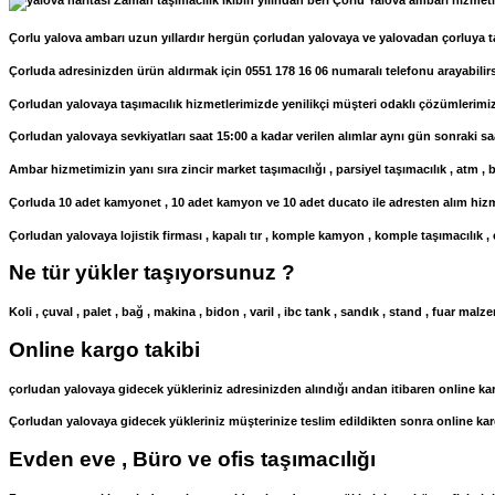
Zaman taşımacılık ikibin yılından beri Çorlu Yalova ambarı hizmeti 
Çorlu yalova ambarı uzun yıllardır hergün çorludan yalovaya ve yalovadan çorluya ta
Çorluda adresinizden ürün aldırmak için 0551 178 16 06 numaralı telefonu arayabilirs
Çorludan yalovaya taşımacılık hizmetlerimizde yenilikçi müşteri odaklı çözümlerimiz
Çorludan yalovaya sevkiyatları saat 15:00 a kadar verilen alımlar aynı gün sonraki s
Ambar hizmetimizin yanı sıra zincir market taşımacılığı , parsiyel taşımacılık , atm , ba
Çorluda 10 adet kamyonet , 10 adet kamyon ve 10 adet ducato ile adresten alım hizme
Çorludan yalovaya lojistik firması , kapalı tır , komple kamyon , komple taşımacılık 
Ne tür yükler taşıyorsunuz ?
Koli , çuval , palet , bağ , makina , bidon , varil , ibc tank , sandık , stand , fuar 
Online kargo takibi
çorludan yalovaya gidecek yükleriniz adresinizden alındığı andan itibaren online kar
Çorludan yalovaya gidecek yükleriniz müşterinize teslim edildikten sonra online kar
Evden eve , Büro ve ofis taşımacılığı