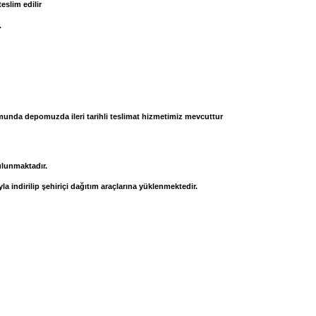
slim edilir
.
urumunda depomuzda ileri tarihli teslimat hizmetimiz mevcuttur
ulunmaktadır.
la indirilip şehiriçi dağıtım araçlarına yüklenmektedir.