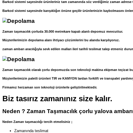
Barkod sistemi sayesinde ürünleriniz tam zamanında söz verdiğimiz zaman adrese te
Barkod sistemi sayesinde karışıklığın önüne geçilir ürünlerinizin kaybolmasını önler
Zaman taşımacılık çorluda 30.000 metrekare kapalı alanlı depomuz mevcuttur.
Müşterilerimizin depolama alanı ihtiyacı çözümlerini bu alanda karşılıyoruz.
zaman ambarı aracılığıyla sevk edilen malları ileri tarihli teslimat talep etmeniz d
Zaman taşımacılık olarak çorlu depomuzda son teknoloji makina ekipman teçizat b
Müşterilerimizin paletli ürünleri TIR ve KAMYON lardan forklift ve transpalet yardımıy
Firmamız herzaman son teknoloji ürünlerle geliştirilmektedir.
Biz tasırız zamanınız size kalır.
Neden ? Zaman Taşımacılık çorlu yalova ambarı
Neden Zaman taşımacılığı tercih etmelisiniz ;
Zamanında teslimat