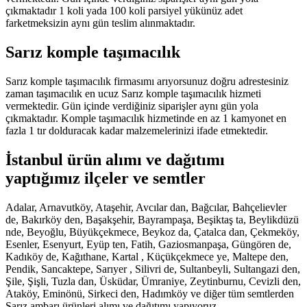
çıkmaktadır 1 koli yada 100 koli parsiyel yükünüz adet
farketmeksizin aynı gün teslim alınmaktadır.
Sarız komple taşımacılık
Sarız komple taşımacılık firmasımı arıyorsunuz doğru adrestesiniz
zaman taşımacılık en ucuz Sarız komple taşımacılık hizmeti
vermektedir. Gün içinde verdiğiniz siparişler aynı gün yola
çıkmaktadır. Komple taşımacılık hizmetinde en az 1 kamyonet en
fazla 1 tır dolduracak kadar malzemelerinizi ifade etmektedir.
İstanbul ürün alımı ve dağıtımı
yaptığımız ilçeler ve semtler
Adalar, Arnavutköy, Ataşehir, Avcılar dan, Bağcılar, Bahçelievler
de, Bakırköy den, Başakşehir, Bayrampaşa, Beşiktaş ta, Beylikdüzü
nde, Beyoğlu, Büyükçekmece, Beykoz da, Çatalca dan, Çekmeköy,
Esenler, Esenyurt, Eyüp ten, Fatih, Gaziosmanpaşa, Güngören de,
Kadıköy de, Kağıthane, Kartal , Küçükçekmece ye, Maltepe den,
Pendik, Sancaktepe, Sarıyer , Silivri de, Sultanbeyli, Sultangazi den,
Şile, Şişli, Tuzla dan, Üsküdar, Ümraniye, Zeytinburnu, Cevizli den,
Ataköy, Eminönü, Sirkeci den, Hadımköy ve diğer tüm semtlerden
Sarız ambarı ürünleri alımı ve dağıtımı yapıyoruz.