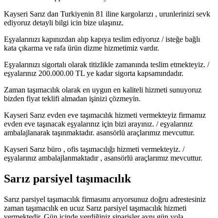
Kayseri Sarız dan Turkiyenin 81 iline kargolarızı , urunlerinizi sevk
ediyoruz detayli bilgi icin bize ulaşınız.
Eşyalarınızı kapınızdan alıp kapıya teslim ediyoruz / isteğe bağlı
kata çıkarma ve rafa ürün dizme hizmetimiz vardır.
Eşyalarınızı sigortalı olarak titizlikle zamanında teslim etmekteyiz. /
eşyalarınız 200.000.00 TL ye kadar sigorta kapsamındadır.
Zaman taşımacılık olarak en uygun en kaliteli hizmeti sunuyoruz
bizden fiyat teklifi almadan işinizi çözmeyin.
Kayseri Sarız evden eve taşımacılık hizmeti vermekteyiz firmamız
evden eve taşınacak eşyalarınız için bizi arayınız. / eşyalarınız
ambalajlanarak taşınmaktadır. asansörlü araçlarımız mevcuttur.
Kayseri Sarız büro , ofis taşımacılığı hizmeti vermekteyiz. /
eşyalarınız ambalajlanmaktadır , asansörlü araçlarımız mevcuttur.
Sarız parsiyel taşımacılık
Sarız parsiyel taşımacılık firmasımı arıyorsunuz doğru adrestesiniz
zaman taşımacılık en ucuz Sarız parsiyel taşımacılık hizmeti
vermektedir. Gün içinde verdiğiniz siparişler aynı gün yola