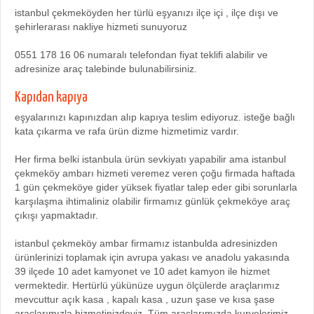
istanbul çekmeköyden her türlü eşyanızı ilçe içi , ilçe dışı ve
şehirlerarası nakliye hizmeti sunuyoruz
0551 178 16 06 numaralı telefondan fiyat teklifi alabilir ve
adresinize araç talebinde bulunabilirsiniz.
Kapıdan kapıya
eşyalarınızı kapınızdan alıp kapıya teslim ediyoruz. isteğe bağlı
kata çıkarma ve rafa ürün dizme hizmetimiz vardır.
Her firma belki istanbula ürün sevkiyatı yapabilir ama istanbul
çekmeköy ambarı hizmeti veremez veren çoğu firmada haftada
1 gün çekmeköye gider yüksek fiyatlar talep eder gibi sorunlarla
karşılaşma ihtimaliniz olabilir firmamız günlük çekmeköye araç
çıkışı yapmaktadır.
istanbul çekmeköy ambar firmamız istanbulda adresinizden
ürünlerinizi toplamak için avrupa yakası ve anadolu yakasında
39 ilçede 10 adet kamyonet ve 10 adet kamyon ile hizmet
vermektedir. Hertürlü yükünüze uygun ölçülerde araçlarımız
mevcuttur açık kasa , kapalı kasa , uzun şase ve kısa şase
araçlarımızla hizmetinizdeyiz. Tüm araçlarımızda kuryelerimiz