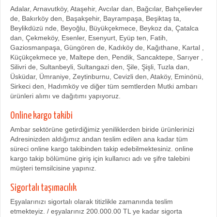
Adalar, Arnavutköy, Ataşehir, Avcılar dan, Bağcılar, Bahçelievler
de, Bakırköy den, Başakşehir, Bayrampaşa, Beşiktaş ta,
Beylikdüzü nde, Beyoğlu, Büyükçekmece, Beykoz da, Çatalca
dan, Çekmeköy, Esenler, Esenyurt, Eyüp ten, Fatih,
Gaziosmanpaşa, Güngören de, Kadıköy de, Kağıthane, Kartal ,
Küçükçekmece ye, Maltepe den, Pendik, Sancaktepe, Sarıyer ,
Silivri de, Sultanbeyli, Sultangazi den, Şile, Şişli, Tuzla dan,
Üsküdar, Ümraniye, Zeytinburnu, Cevizli den, Ataköy, Eminönü,
Sirkeci den, Hadımköy ve diğer tüm semtlerden Mutki ambarı
ürünleri alımı ve dağıtımı yapıyoruz.
Online kargo takibi
Ambar sektörüne getirdiğimiz yeniliklerden biride ürünlerinizi
Adresinizden aldığımız andan teslim edilen ana kadar tüm
süreci online kargo takibinden takip edebilmektesiniz. online
kargo takip bölümüne giriş için kullanıcı adı ve şifre talebini
müşteri temsilcisine yapınız.
Sigortalı taşımacılık
Eşyalarınızı sigortalı olarak titizlikle zamanında teslim
etmekteyiz. / eşyalarınız 200.000.00 TL ye kadar sigorta