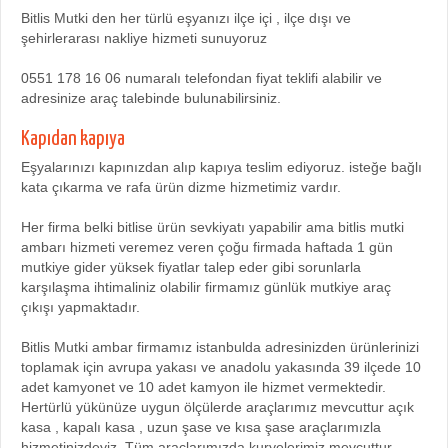
Bitlis Mutki den her türlü eşyanızı ilçe içi , ilçe dışı ve
şehirlerarası nakliye hizmeti sunuyoruz
0551 178 16 06 numaralı telefondan fiyat teklifi alabilir ve
adresinize araç talebinde bulunabilirsiniz.
Kapıdan kapıya
Eşyalarınızı kapınızdan alıp kapıya teslim ediyoruz. isteğe bağlı
kata çıkarma ve rafa ürün dizme hizmetimiz vardır.
Her firma belki bitlise ürün sevkiyatı yapabilir ama bitlis mutki
ambarı hizmeti veremez veren çoğu firmada haftada 1 gün
mutkiye gider yüksek fiyatlar talep eder gibi sorunlarla
karşılaşma ihtimaliniz olabilir firmamız günlük mutkiye araç
çıkışı yapmaktadır.
Bitlis Mutki ambar firmamız istanbulda adresinizden ürünlerinizi
toplamak için avrupa yakası ve anadolu yakasında 39 ilçede 10
adet kamyonet ve 10 adet kamyon ile hizmet vermektedir.
Hertürlü yükünüze uygun ölçülerde araçlarımız mevcuttur açık
kasa , kapalı kasa , uzun şase ve kısa şase araçlarımızla
hizmetinizdeyiz. Tüm araçlarımızda kuryelerimiz mevcuttur