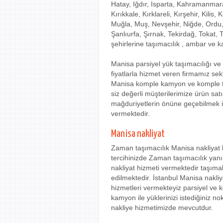
Hatay, Iğdır, Isparta, Kahramanma
Kırıkkale, Kırklareli, Kırşehir, Kili
Muğla, Muş, Nevşehir, Niğde, Ordu,
Şanlıurfa, Şırnak, Tekirdağ, Tokat,
şehirlerine taşımacılık , ambar ve k
Manisa parsiyel yük taşımacılığı v
fiyatlarla hizmet veren firmamız se
Manisa komple kamyon ve komple tır
siz değerli müşterilerimize ürün sat
mağduriyetlerin önüne geçebilmek iç
vermektedir.
Manisa nakliyat
Zaman taşımacılık Manisa nakliyat h
tercihinizde Zaman taşımacılık yanı
nakliyat hizmeti vermektedir taşıma
edilmektedir. İstanbul Manisa nakliy
hizmetleri vermekteyiz parsiyel ve
kamyon ile yüklerinizi istediğiniz 
nakliye hizmetimizde mevcutdur.