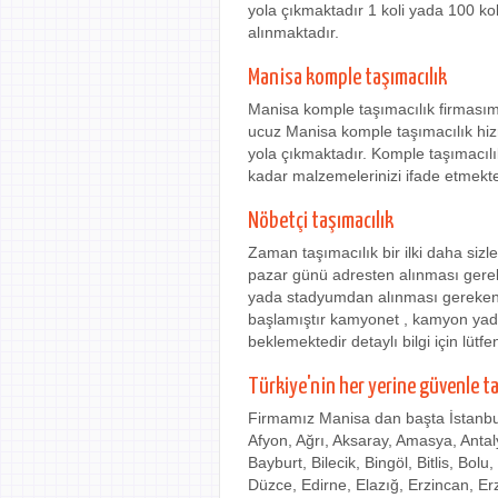
yola çıkmaktadır 1 koli yada 100 ko
alınmaktadır.
Manisa komple taşımacılık
Manisa komple taşımacılık firmasım
ucuz Manisa komple taşımacılık hizm
yola çıkmaktadır. Komple taşımacılı
kadar malzemelerinizi ifade etmekte
Nöbetçi taşımacılık
Zaman taşımacılık bir ilki daha siz
pazar günü adresten alınması gere
yada stadyumdan alınması gereken he
başlamıştır kamyonet , kamyon yada
beklemektedir detaylı bilgi için lütfe
Türkiye'nin her yerine güvenle t
Firmamız Manisa dan başta İstanbul
Afyon, Ağrı, Aksaray, Amasya, Antaly
Bayburt, Bilecik, Bingöl, Bitlis, Bol
Düzce, Edirne, Elazığ, Erzincan, E