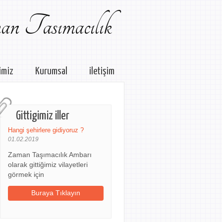
n Tasımacılık
imiz
Kurumsal
iletişim
Gittigimiz iller
Hangi şehirlere gidiyoruz ?
01.02.2019
Zaman Taşımacılık Ambarı
olarak gittiğimiz vilayetleri
görmek için
Buraya Tıklayın