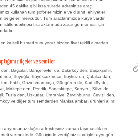
eden 45 dakika gibi kısa sürede adresinize araç
ızı kullanan tüm şoförlerimizin e ve d sınıfı ehliyetleri
üm belgeleri mevcuttur. Tüm araçlarımızda kurye vardır
ün istiflenebilmesi tıra aktarmada zarar görmemesi için
ndadır.
n kaliteli hizmeti sunuyoruz bizden fiyat teklifi almadan
aptığımız ilçeler ve semtler
r dan, Bağcılar, Bahçelievler de, Bakırköy den, Başakşehir,
zü nde, Beyoğlu, Büyükçekmece, Beykoz da, Çatalca dan,
 ten, Fatih, Gaziosmanpaşa, Güngören de, Kadıköy de,
, Maltepe den, Pendik, Sancaktepe, Sarıyer , Silivri de,
işli, Tuzla dan, Üsküdar, Ümraniye, Zeytinburnu, Cevizli den,
mköy ve diğer tüm semtlerden Manisa ambarı ürünleri alımı
ımı arıyorsunuz doğru adrestesiniz zaman taşımacılık en
meti vermektedir. Gün içinde verdiğiniz siparişler aynı gün