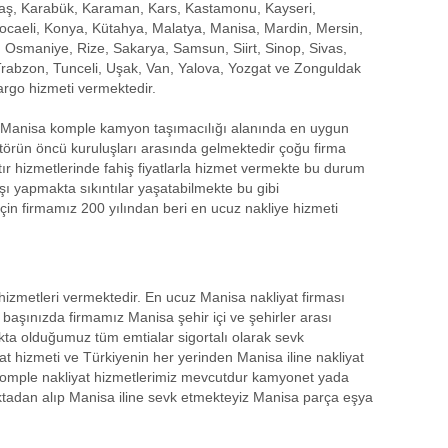
raş, Karabük, Karaman, Kars, Kastamonu, Kayseri,
s, Kocaeli, Konya, Kütahya, Malatya, Manisa, Mardin, Mersin,
 Osmaniye, Rize, Sakarya, Samsun, Siirt, Sinop, Sivas,
 Trabzon, Tunceli, Uşak, Van, Yalova, Yozgat ve Zonguldak
argo hizmeti vermektedir.
e Manisa komple kamyon taşımacılığı alanında en uygun
ktörün öncü kuruluşları arasında gelmektedir çoğu firma
 hizmetlerinde fahiş fiyatlarla hizmet vermekte bu durum
ışı yapmakta sıkıntılar yaşatabilmekte bu gibi
in firmamız 200 yılından beri en ucuz nakliye hizmeti
izmetleri vermektedir. En ucuz Manisa nakliyat firması
 başınızda firmamız Manisa şehir içi ve şehirler arası
kta olduğumuz tüm emtialar sigortalı olarak sevk
at hizmeti ve Türkiyenin her yerinden Manisa iline nakliyat
 komple nakliyat hizmetlerimiz mevcutdur kamyonet yada
noktadan alıp Manisa iline sevk etmekteyiz Manisa parça eşya