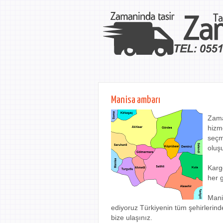
Manisa ambarı
Zama
hizm
seçm
oluş
Karg
her 
Manis
ediyoruz Türkiyenin tüm şehirlerinde
bize ulaşınız.