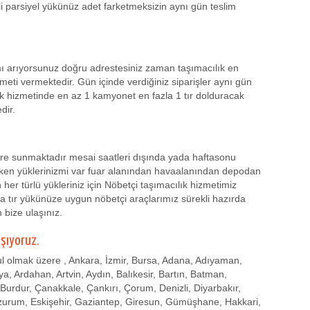
li parsiyel yükünüz adet farketmeksizin aynı gün teslim
ı arıyorsunuz doğru adrestesiniz zaman taşımacılık en
eti vermektedir. Gün içinde verdiğiniz siparişler aynı gün
k hizmetinde en az 1 kamyonet en fazla 1 tır dolduracak
dir.
lere sunmaktadır mesai saatleri dışında yada haftasonu
ken yüklerinizmi var fuar alanından havaalanından depodan
r türlü yükleriniz için Nöbetçi taşımacılık hizmetimiz
 tır yükünüze uygun nöbetçi araçlarımız sürekli hazırda
n bize ulaşınız.
aşıyoruz.
 olmak üzere , Ankara, İzmir, Bursa, Adana, Adıyaman,
a, Ardahan, Artvin, Aydın, Balıkesir, Bartın, Batman,
u, Burdur, Çanakkale, Çankırı, Çorum, Denizli, Diyarbakır,
rzurum, Eskişehir, Gaziantep, Giresun, Gümüşhane, Hakkari,