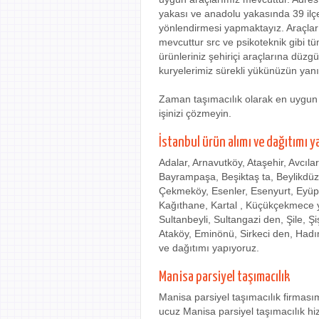
yakası ve anadolu yakasında 39 ilç
yönlendirmesi yapmaktayız. Araçlarım
mevcuttur src ve psikoteknik gibi t
ürünleriniz şehiriçi araçlarına düzg
kuryelerimiz sürekli yükünüzün yanı
Zaman taşımacılık olarak en uygun e
işinizi çözmeyin.
İstanbul ürün alımı ve dağıtımı y
Adalar, Arnavutköy, Ataşehir, Avcıla
Bayrampaşa, Beşiktaş ta, Beylikdü
Çekmeköy, Esenler, Esenyurt, Eyüp
Kağıthane, Kartal , Küçükçekmece ye
Sultanbeyli, Sultangazi den, Şile, Ş
Ataköy, Eminönü, Sirkeci den, Hadı
ve dağıtımı yapıyoruz.
Manisa parsiyel taşımacılık
Manisa parsiyel taşımacılık firmas
ucuz Manisa parsiyel taşımacılık hiz