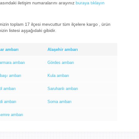
yfasındaki iletişim numaralarını arayınız
buraya tıklayın
zin toplam 17 ilçesi mevcuttur tüm ilçelere kargo , ürün
zin listesi aşşağıdaki gibidir.
ar ambarı
Alaşehir ambarı
rmara ambarı
Gördes ambarı
başı ambarı
Kula ambarı
öl ambarı
Saruhanlı ambarı
di ambarı
Soma ambarı
semre ambarı