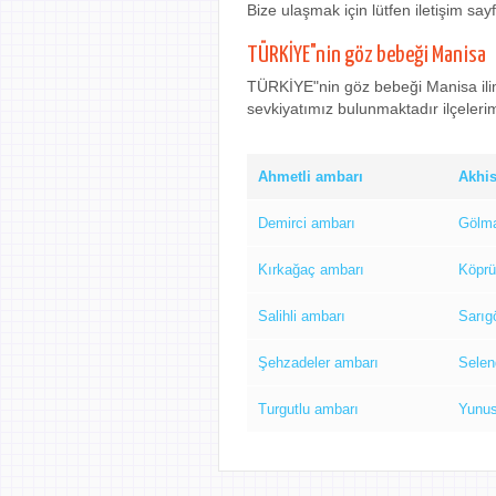
Bize ulaşmak için lütfen iletişim sa
TÜRKİYE"nin göz bebeği Manisa
TÜRKİYE"nin göz bebeği Manisa ilimi
sevkiyatımız bulunmaktadır ilçelerimi
Ahmetli ambarı
Akhis
Demirci ambarı
Gölma
Kırkağaç ambarı
Köprü
Salihli ambarı
Sarıg
Şehzadeler ambarı
Selen
Turgutlu ambarı
Yunu