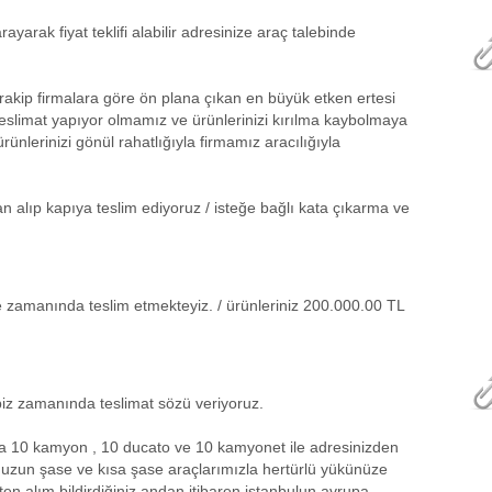
yarak fiyat teklifi alabilir adresinize araç talebinde
akip firmalara göre ön plana çıkan en büyük etken ertesi
eslimat yapıyor olmamız ve ürünlerinizi kırılma kaybolmaya
rünlerinizi gönül rahatlığıyla firmamız aracılığıyla
dan alıp kapıya teslim ediyoruz / isteğe bağlı kata çıkarma ve
ikle zamanında teslim etmekteyiz. / ürünleriniz 200.000.00 TL
 biz zamanında teslimat sözü veriyoruz.
da 10 kamyon , 10 ducato ve 10 kamyonet ile adresinizden
, uzun şase ve kısa şase araçlarımızla hertürlü yükünüze
en alım bildirdiğiniz andan itibaren istanbulun avrupa