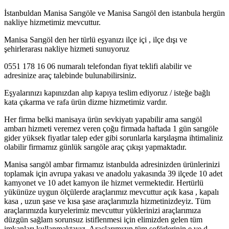
İstanbuldan Manisa Sarıgöle ve Manisa Sarıgöl den istanbula hergün
nakliye hizmetimiz mevcuttur.
Manisa Sarıgöl den her türlü eşyanızı ilçe içi , ilçe dışı ve
şehirlerarası nakliye hizmeti sunuyoruz
0551 178 16 06 numaralı telefondan fiyat teklifi alabilir ve
adresinize araç talebinde bulunabilirsiniz.
Eşyalarınızı kapınızdan alıp kapıya teslim ediyoruz / isteğe bağlı
kata çıkarma ve rafa ürün dizme hizmetimiz vardır.
Her firma belki manisaya ürün sevkiyatı yapabilir ama sarıgöl
ambarı hizmeti veremez veren çoğu firmada haftada 1 gün sarıgöle
gider yüksek fiyatlar talep eder gibi sorunlarla karşılaşma ihtimaliniz
olabilir firmamız günlük sarıgöle araç çıkışı yapmaktadır.
Manisa sarıgöl ambar firmamız istanbulda adresinizden ürünlerinizi
toplamak için avrupa yakası ve anadolu yakasında 39 ilçede 10 adet
kamyonet ve 10 adet kamyon ile hizmet vermektedir. Hertürlü
yükünüze uygun ölçülerde araçlarımız mevcuttur açık kasa , kapalı
kasa , uzun şase ve kısa şase araçlarımızla hizmetinizdeyiz. Tüm
araçlarımızda kuryelerimiz mevcuttur yüklerinizi araçlarımıza
düzgün sağlam sorunsuz istiflenmesi için elimizden gelen tüm
imkanları kullanmaktayız. Araçlarımızın tüm şoförlerinin e ve d