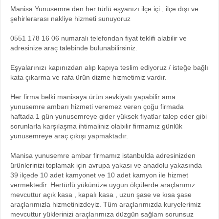
Manisa Yunusemre den her türlü eşyanızı ilçe içi , ilçe dışı ve
şehirlerarası nakliye hizmeti sunuyoruz
0551 178 16 06 numaralı telefondan fiyat teklifi alabilir ve
adresinize araç talebinde bulunabilirsiniz.
Eşyalarınızı kapınızdan alıp kapıya teslim ediyoruz / isteğe bağlı
kata çıkarma ve rafa ürün dizme hizmetimiz vardır.
Her firma belki manisaya ürün sevkiyatı yapabilir ama
yunusemre ambarı hizmeti veremez veren çoğu firmada
haftada 1 gün yunusemreye gider yüksek fiyatlar talep eder gibi
sorunlarla karşılaşma ihtimaliniz olabilir firmamız günlük
yunusemreye araç çıkışı yapmaktadır.
Manisa yunusemre ambar firmamız istanbulda adresinizden
ürünlerinizi toplamak için avrupa yakası ve anadolu yakasında
39 ilçede 10 adet kamyonet ve 10 adet kamyon ile hizmet
vermektedir. Hertürlü yükünüze uygun ölçülerde araçlarımız
mevcuttur açık kasa , kapalı kasa , uzun şase ve kısa şase
araçlarımızla hizmetinizdeyiz. Tüm araçlarımızda kuryelerimiz
mevcuttur yüklerinizi araçlarımıza düzgün sağlam sorunsuz