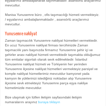
eşyalarınız ambalajlanarak taşınmaktadır. asansörlü araçlarımız
mevcuttur.
Manisa Yunusemre büro , ofis taşımacılığı hizmeti vermekteyiz.
/ eşyalarınız ambalajlanmaktadır , asansörlü araçlarımız
mevcuttur.
Yunusemre nakliyat
Zaman taşımacılık Yunusemre nakliyat hizmetleri vermektedir.
En ucuz Yunusemre nakliyat firması tercihinizde Zaman
taşımacılık yanı başınızda firmamız Yunusemre şehir içi ve
şehirler arası nakliyat hizmeti vermektedir taşımakta olduğumuz
tüm emtialar sigortalı olarak sevk edilmektedir. İstanbul
Yunusemre nakliyat hizmeti ve Türkiyenin her yerinden
Yunusemre ilçesine nakliyat hizmetleri vermekteyiz parsiyel ve
komple nakliyat hizmetlerimiz mevcutdur kamyonet yada
kamyon ile yüklerinizi istediğiniz noktadan alıp Yunusemre
ilçesine sevk etmekteyiz Yunusemre parça eşya nakliye
hizmetimizde mevcutdur.
Bize ulaşmak için lütfen iletişim sayfasındaki iletişim
numaralarını arayınız
buraya tıklayın