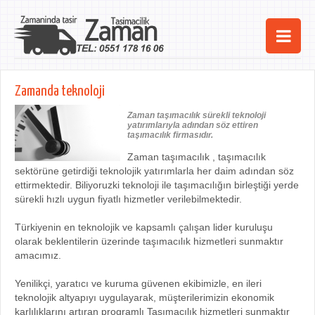
Ana Sayfa
Zamanda teknoloji
Şehirler
Zaman taşımacılık sürekli teknoloji
yatırımlarıyla adından söz ettiren
Hizmetlerimiz
taşımacılık firmasıdır.
Zaman taşımacılık , taşımacılık
Kurumsal
sektörüne getirdiği teknolojik yatırımlarla her daim adından söz
ettirmektedir. Biliyoruzki teknoloji ile taşımacılığın birleştiği yerde
iletişim
sürekli hızlı uygun fiyatlı hizmetler verilebilmektedir.
Türkiyenin en teknolojik ve kapsamlı çalışan lider kuruluşu
olarak beklentilerin üzerinde taşımacılık hizmetleri sunmaktır
amacımız.
Yenilikçi, yaratıcı ve kuruma güvenen ekibimizle, en ileri
teknolojik altyapıyı uygulayarak, müşterilerimizin ekonomik
karlılıklarını artıran programlı Taşımacılık hizmetleri sunmaktır