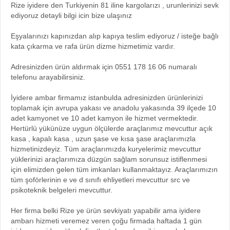
Rize iyidere den Turkiyenin 81 iline kargolarızı , urunlerinizi sevk
ediyoruz detayli bilgi icin bize ulaşınız
Eşyalarınızı kapınızdan alıp kapıya teslim ediyoruz / isteğe bağlı
kata çıkarma ve rafa ürün dizme hizmetimiz vardır.
Adresinizden ürün aldırmak için 0551 178 16 06 numaralı
telefonu arayabilirsiniz.
İyidere ambar firmamız istanbulda adresinizden ürünlerinizi
toplamak için avrupa yakası ve anadolu yakasında 39 ilçede 10
adet kamyonet ve 10 adet kamyon ile hizmet vermektedir.
Hertürlü yükünüze uygun ölçülerde araçlarımız mevcuttur açık
kasa , kapalı kasa , uzun şase ve kısa şase araçlarımızla
hizmetinizdeyiz. Tüm araçlarımızda kuryelerimiz mevcuttur
yüklerinizi araçlarımıza düzgün sağlam sorunsuz istiflenmesi
için elimizden gelen tüm imkanları kullanmaktayız. Araçlarımızın
tüm şoförlerinin e ve d sınıfı ehliyetleri mevcuttur src ve
psikoteknik belgeleri mevcuttur.
Her firma belki Rize ye ürün sevkiyatı yapabilir ama iyidere
ambarı hizmeti veremez veren çoğu firmada haftada 1 gün