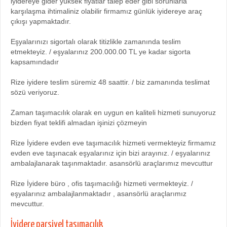
iyidereye gider yüksek fiyatlar talep eder gibi sorunlarla
karşılaşma ihtimaliniz olabilir firmamız günlük iyidereye araç
çıkışı yapmaktadır.
Eşyalarınızı sigortalı olarak titizlikle zamanında teslim
etmekteyiz. / eşyalarınız 200.000.00 TL ye kadar sigorta
kapsamındadır
Rize iyidere teslim süremiz 48 saattir. / biz zamanında teslimat
sözü veriyoruz.
Zaman taşımacılık olarak en uygun en kaliteli hizmeti sunuyoruz
bizden fiyat teklifi almadan işinizi çözmeyin
Rize İyidere evden eve taşımacılık hizmeti vermekteyiz firmamız
evden eve taşınacak eşyalarınız için bizi arayınız. / eşyalarınız
ambalajlanarak taşınmaktadır. asansörlü araçlarımız mevcuttur
Rize İyidere büro , ofis taşımacılığı hizmeti vermekteyiz. /
eşyalarınız ambalajlanmaktadır , asansörlü araçlarımız
mevcuttur.
İyidere parsiyel taşımacılık