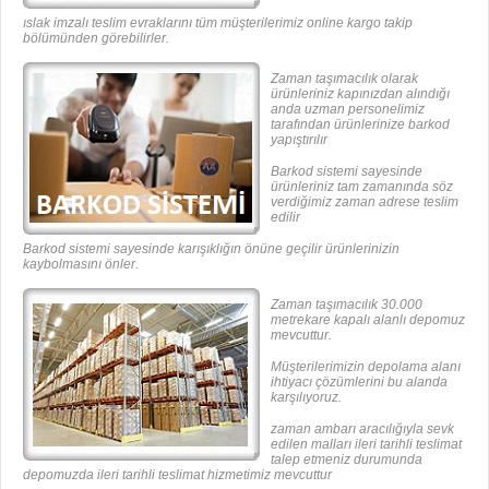
ıslak imzalı teslim evraklarını tüm müşterilerimiz online kargo takip
bölümünden görebilirler.
Zaman taşımacılık olarak
ürünleriniz kapınızdan alındığı
anda uzman personelimiz
tarafından ürünlerinize barkod
yapıştırılır
Barkod sistemi sayesinde
ürünleriniz tam zamanında söz
verdiğimiz zaman adrese teslim
edilir
Barkod sistemi sayesinde karışıklığın önüne geçilir ürünlerinizin
kaybolmasını önler.
Zaman taşımacılık 30.000
metrekare kapalı alanlı depomuz
mevcuttur.
Müşterilerimizin depolama alanı
ihtiyacı çözümlerini bu alanda
karşılıyoruz.
zaman ambarı aracılığıyla sevk
edilen malları ileri tarihli teslimat
talep etmeniz durumunda
depomuzda ileri tarihli teslimat hizmetimiz mevcuttur