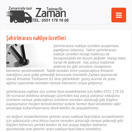
Ana Sayfa
Şehirlerarası nakliye ücretleri
Şehirler
Şehirlerarası nakliye ücretleri araştırması
yaptığınızı biliyoruz. Yalnız şehirlerarası
nakliye ücretleri hesap makinası ile
Hizmetlerimiz
hesaplanabilir bir durum değildir. Hangi ilden
hangi ile gidecek , kaç parça malzeme
gidecek bu gibi soruların cevaplarını
Kurumsal
bilmemiz gerekmektedir. Tabiki bundan önce çalışacağınız firmanın
istediğiniz yere gidip gitmediği konusuda önemlidir Zaman taşımacılık
olarak firmamız Türkiyenin 81 iline gitmektedir. geniş acenta ve şube
iletişim
ağımız sayesinde nereden nereye isterseniz oraya gidiyoruz.
şehirlerarası nakliye için sizlere fiyat verebilmemiz için lütfen 0551 178 16
06 numaralı telefona whatsapp üzerinden kaç parça yükünüz olduğunu
ürünlerin nereye gideceğinizi ürünlerin nereden alınacağı gibi bilgileri
paylaşırsanız müşteri temsilcilerimiz sizlere hemen fiyat verebilirler eğer
whatsapp kullanmıyorsanız direk telefon ile arayabilirsiniz.
siz değerli müşterilerimize şehirler arası nakliyat fiyat listesi sunabilmemiz
için yükünüzün cinsi kilosu hacmi nereden alınacağı nereye gideceği gibi
bilgileri bilmemiz gerekli telefon ile bizi arayıp bilgileri iletmeniz
durumunda size şehirler arası nakliyat fiyat listesi verebiliriz.