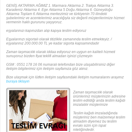
GENİŞ AKTARMA AĞIMIZ 1. Marmara Aktarma 2. Trakya Aktarma 3.
Karadeniz Aktarma 4. Ege Aktarma 5 Doğu Aktarma 6. Güneydoğu
Aktarma Toplam 6 Aktarma merkezimiz ve türkiyenin 70 ilindeki
şubelerimiz ve acentelerimiz aracılığıyla siz değerli müşterilerimize hizmet
vermenin haklı gururunu yaşıyoruz.
eşyalarınızı kapınızdan alıp kapıya teslim ediyoruz
Eşyalarınızı sigortalı olarak titizlikle zamanında teslim etmekteyiz. /
eşyalarınız 200.000.00 TL ye kadar sigorta kapsamındadır
Zaman taşımacılık olarak iddaa ediyoruz en uygun en kaliteli hizmeti
sunuyoruz bizden fiyat teklifi almadan işinizi çözmeyin
GSM : 0551 178 16 06 numaralı telefondan bize ulaşabilirsiniz diğer
iletişim bilgilerimiz için iletişim sayfamıza göz atınız.
Bize ulaşmak için lütfen iletişim sayfasındaki iletişim numaralarını arayınız
buraya tıklayın
Zaman taşımacılık olarak
ürünleriniz müşterinizin adresine
teslim edildiği anda teslim kağıdı
imzalatılır müşterinize
Teslim kağıdı imzaladığında
müşteriniz ben malzemeyi teslim
almadım diyemez bu teslim
evrakı sizin için ispat
niteliğindedir.