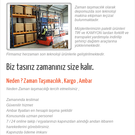
Zaman taşımacılık olarak
depomuzda son teknoloji
makina ekipman teçizat
bulunmaktadır.
Müşterilerimizin paletli ürünleri
TIR ve KAMYON lardan forklift ve
transpalet yardımıyla indirilip
şehiriçi dağıtım araçlarına
yüklenmektedir.
Firmamız herzaman son teknoloji ürünlerle geliştirilmektedir.
Biz tasırız zamanınız size kalır.
Neden ? Zaman Taşımacılık , Kargo , Ambar
Neden Zaman taşımacılığı tercih etmelisiniz ;
Zamanında teslimat
Güvenilir hizmet
Ambar fiyatları en hesaplı taşıma şeklidir
Konusunda uzman personel
7 / 24 online takip / eşyalarınızı kapınızdan alındığı andan itibaren
hareketlerini görebilirsiniz.
Kapınızda ödeme imkanı