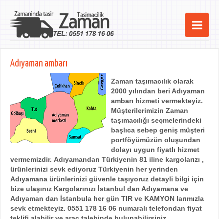
Ana Sayfa
Adıyaman ambarı
Şehirler
Zaman taşımacılık olarak
2000 yılından beri
Adıyaman
Hizmetlerimiz
ambarı
hizmeti vermekteyiz.
Müşterilerimizin Zaman
Kurumsal
taşımacılığı seçmelerindeki
başlıca sebep geniş müşteri
iletişim
portföyümüzün oluşundan
dolayı uygun fiyatlı hizmet
vermemizdir.
Adıyamandan Türkiyenin 81 iline kargolarızı ,
ürünlerinizi sevk ediyoruz Türkiyenin her yerinden
Adıyamana ürünlerinizi güvenle taşıyoruz detayli bilgi için
bize ulaşınız
Kargolarınızı İstanbul dan Adıyamana ve
Adıyaman dan İstanbula her gün TIR ve KAMYON larımızla
sevk etmekteyiz.
0551 178 16 06 numaralı telefondan fiyat
teklifi alabilir ve araç talebinde bulunabilirsiniz.