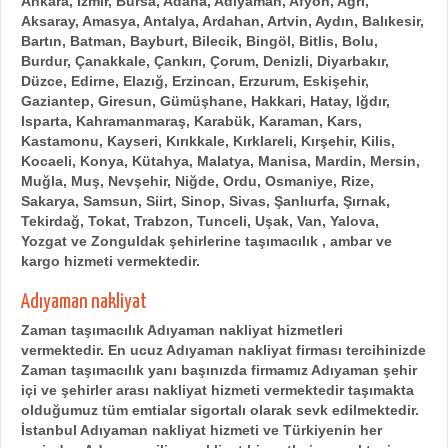
Ankara, İzmir, Bursa, Adana, Adıyaman, Afyon, Ağrı,
Aksaray, Amasya, Antalya, Ardahan, Artvin, Aydın, Balıkesir,
Bartın, Batman, Bayburt, Bilecik, Bingöl, Bitlis, Bolu,
Burdur, Çanakkale, Çankırı, Çorum, Denizli, Diyarbakır,
Düzce, Edirne, Elazığ, Erzincan, Erzurum, Eskişehir,
Gaziantep, Giresun, Gümüşhane, Hakkari, Hatay, Iğdır,
Isparta, Kahramanmaraş, Karabük, Karaman, Kars,
Kastamonu, Kayseri, Kırıkkale, Kırklareli, Kırşehir, Kilis,
Kocaeli, Konya, Kütahya, Malatya, Manisa, Mardin, Mersin,
Muğla, Muş, Nevşehir, Niğde, Ordu, Osmaniye, Rize,
Sakarya, Samsun, Siirt, Sinop, Sivas, Şanlıurfa, Şırnak,
Tekirdağ, Tokat, Trabzon, Tunceli, Uşak, Van, Yalova,
Yozgat ve Zonguldak şehirlerine taşımacılık , ambar ve
kargo hizmeti vermektedir.
Adıyaman nakliyat
Zaman taşımacılık Adıyaman nakliyat hizmetleri
vermektedir. En ucuz Adıyaman nakliyat firması tercihinizde
Zaman taşımacılık yanı başınızda firmamız Adıyaman şehir
içi ve şehirler arası nakliyat hizmeti vermektedir taşımakta
olduğumuz tüm emtialar sigortalı olarak sevk edilmektedir.
İstanbul Adıyaman nakliyat hizmeti ve Türkiyenin her