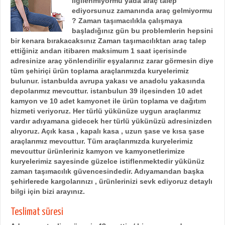
ilgilenmiyormu yada araç talep
ediyorsunuz zamanında araç gelmiyormu
? Zaman taşımacılıkla çalışmaya
başladığınız gün bu problemlerin hepsini
bir kenara bırakacaksınız Zaman taşımacılıktan araç talep
ettiğiniz andan itibaren maksimum 1 saat içerisinde
adresinize araç yönlendirilir eşyalarınız zarar görmesin diye
tüm şehiriçi ürün toplama araçlarımızda kuryelerimiz
bulunur.
istanbulda avrupa yakası ve anadolu yakasında
depolarımız mevcuttur. istanbulun 39 ilçesinden 10 adet
kamyon ve 10 adet kamyonet ile ürün toplama ve dağıtım
hizmeti veriyoruz. Her türlü yükünüze uygun araçlarımız
vardır adıyamana gidecek her türlü yükünüzü adresinizden
alıyoruz. Açık kasa , kapalı kasa , uzun şase ve kısa şase
araçlarımız mevcuttur. Tüm araçlarımızda kuryelerimiz
mevcuttur ürünleriniz kamyon ve kamyonetlerimize
kuryelerimiz sayesinde güzelce istiflenmektedir yükünüz
zaman taşımacılık güvencesindedir.
Adıyamandan başka
şehirlerede kargolarınızı , ürünlerinizi sevk ediyoruz detaylı
bilgi için bizi arayınız.
Teslimat süresi