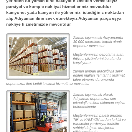
yerinden Adıyaman iline nakliyat hizmetleri vermekteyiz
parsiyel ve komple nakliyat hizmetlerimiz mevcutdur
kamyonet yada kamyon ile yüklerinizi istediğiniz noktadan
alıp Adıyaman iline sevk etmekteyiz Adıyaman parça eşya
nakliye hizmetimizde mevcutdur.
Zaman taşımacılık Adıyamanda
30.000 metrekare kapalı alanlı
depomuz mevcuttur.
Müşterilerimizin depolama alanı
ihtiyacı çözümlerini bu alanda
karşılıyoruz.
zaman ambarı aracılığıyla sevk
edilen malları ileri tarihli teslimat
talep etmeniz durumunda
depomuzda ileri tarihli teslimat hizmetimiz mevcuttur
Zaman taşımacılık olarak
Adıyaman depomuzda son
teknoloji makina ekipman teçizat
bulunmaktadır.
Müşterilerimizin paletli ürünleri
TIR ve KAMYON lardan forklift ve
transpalet yardımıyla indirilip
şehiriçi dağıtım araçlarına
yüklenmektedir.