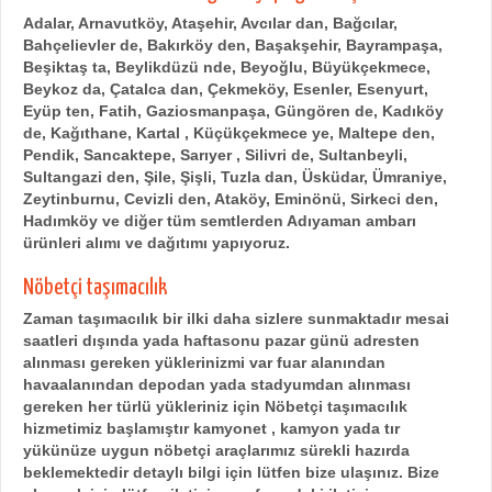
Adalar, Arnavutköy, Ataşehir, Avcılar dan, Bağcılar,
Bahçelievler de, Bakırköy den, Başakşehir, Bayrampaşa,
Beşiktaş ta, Beylikdüzü nde, Beyoğlu, Büyükçekmece,
Beykoz da, Çatalca dan, Çekmeköy, Esenler, Esenyurt,
Eyüp ten, Fatih, Gaziosmanpaşa, Güngören de, Kadıköy
de, Kağıthane, Kartal , Küçükçekmece ye, Maltepe den,
Pendik, Sancaktepe, Sarıyer , Silivri de, Sultanbeyli,
Sultangazi den, Şile, Şişli, Tuzla dan, Üsküdar, Ümraniye,
Zeytinburnu, Cevizli den, Ataköy, Eminönü, Sirkeci den,
Hadımköy ve diğer tüm semtlerden Adıyaman ambarı
ürünleri alımı ve dağıtımı yapıyoruz.
Nöbetçi taşımacılık
Zaman taşımacılık bir ilki daha sizlere sunmaktadır mesai
saatleri dışında yada haftasonu pazar günü adresten
alınması gereken yüklerinizmi var fuar alanından
havaalanından depodan yada stadyumdan alınması
gereken her türlü yükleriniz için Nöbetçi taşımacılık
hizmetimiz başlamıştır kamyonet , kamyon yada tır
yükünüze uygun nöbetçi araçlarımız sürekli hazırda
beklemektedir detaylı bilgi için lütfen bize ulaşınız.
Bize