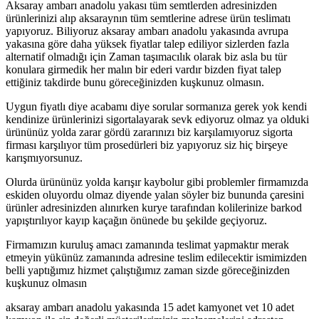
Aksaray ambarı anadolu yakası tüm semtlerden adresinizden
ürünlerinizi alıp aksaraynın tüm semtlerine adrese ürün teslimatı
yapıyoruz. Biliyoruz aksaray ambarı anadolu yakasında avrupa
yakasına göre daha yüksek fiyatlar talep ediliyor sizlerden fazla
alternatif olmadığı için Zaman taşımacılık olarak biz asla bu tür
konulara girmedik her malın bir ederi vardır bizden fiyat talep
ettiğiniz takdirde bunu göreceğinizden kuşkunuz olmasın.
Uygun fiyatlı diye acabamı diye sorular sormanıza gerek yok kendi
kendinize ürünlerinizi sigortalayarak sevk ediyoruz olmaz ya olduki
ürününüz yolda zarar gördü zararınızı biz karşılamıyoruz sigorta
firması karşılıyor tüm prosedürleri biz yapıyoruz siz hiç birşeye
karışmıyorsunuz.
Olurda ürününüz yolda karışır kaybolur gibi problemler firmamızda
eskiden oluyordu olmaz diyende yalan söyler biz bununda çaresini
ürünler adresinizden alınırken kurye tarafından kolilerinize barkod
yapıştırılıyor kayıp kaçağın önünede bu şekilde geçiyoruz.
Firmamızın kuruluş amacı zamanında teslimat yapmaktır merak
etmeyin yükünüz zamanında adresine teslim edilecektir ismimizden
belli yaptığımız hizmet çalıştığımız zaman sizde göreceğinizden
kuşkunuz olmasın
aksaray ambarı anadolu yakasında 15 adet kamyonet vet 10 adet