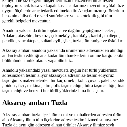
kamyon ile siz değerli müşterilerimizin malzemelerini adresten
topluyoruz açık kasa ve kapalı kasa açarlarımız mevcuttur yükünüze
uygun ölçülerde araç tedarik edilmektedir. Araçlarımızın şoförlerinin
hepsinin ehliyetleri e ve d sınıfıdır src ve psikoteknik gibi tüm
gerekli belgeleri mevcuttur.
Anadolu yakasında ürün toplama ve dağıtım yaptığımız ilçeler ;
Adalar , ataşehir , beykoz , çekmeköy , kadıköy , kartal , maltepe ,
pendik , sancaktepe , sultanbeyli , şile , tuzla , ümraniye ve üsküdar
Aksaray ambarı anadolu yakasında ürünleriniz adresinizden alındığı
andan teslim edildiği ana kadar tüm hareketlerini online kargo takibi
bölümünden anlık olarak yapabilirsiniz.
Anadolu yakasındaki yasal mevzuata uygun her türlü yüklerinizi
adresinizden teslim alıyor aksarayda adresinize teslim ediyoruz
taşıdığımız malzemelerden bir kaç örnek ; koli , çuval , palet , sandık
, bidon , fıçı , makina , atm , ofis taşımacılığı , büro taşımacılığı , fuar
taşımacılığı ve benzeri her türlü yükleriniz itina ile taşınır.
Aksaray ambarı Tuzla
Aksaray ambarı tuzla ilçesi tüm semt ve mahallerden adresten ürün
alıp Aksaray ilinin tüm ilçelerine adrese teslim hizmeti sunuyoruz
Tuzla da aynı gün adresten alınan ürünler Aksaray ilimize sevk