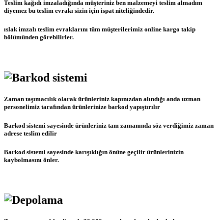
Teslim kağıdı imzaladığında müşteriniz ben malzemeyi teslim almadım
diyemez bu teslim evrakı sizin için ispat niteliğindedir.
ıslak imzalı teslim evraklarını tüm müşterilerimiz online kargo takip
bölümünden görebilirler.
Zaman taşımacılık olarak ürünleriniz kapınızdan alındığı anda uzman
personelimiz tarafından ürünlerinize barkod yapıştırılır
Barkod sistemi sayesinde ürünleriniz tam zamanında söz verdiğimiz zaman
adrese teslim edilir
Barkod sistemi sayesinde karışıklığın önüne geçilir ürünlerinizin
kaybolmasını önler.