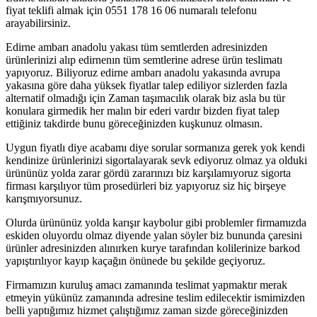
fiyat teklifi almak için 0551 178 16 06 numaralı telefonu
arayabilirsiniz.
Edirne ambarı anadolu yakası tüm semtlerden adresinizden
ürünlerinizi alıp edirnenın tüm semtlerine adrese ürün teslimatı
yapıyoruz. Biliyoruz edirne ambarı anadolu yakasında avrupa
yakasına göre daha yüksek fiyatlar talep ediliyor sizlerden fazla
alternatif olmadığı için Zaman taşımacılık olarak biz asla bu tür
konulara girmedik her malın bir ederi vardır bizden fiyat talep
ettiğiniz takdirde bunu göreceğinizden kuşkunuz olmasın.
Uygun fiyatlı diye acabamı diye sorular sormanıza gerek yok kendi
kendinize ürünlerinizi sigortalayarak sevk ediyoruz olmaz ya olduki
ürününüz yolda zarar gördü zararınızı biz karşılamıyoruz sigorta
firması karşılıyor tüm prosedürleri biz yapıyoruz siz hiç birşeye
karışmıyorsunuz.
Olurda ürününüz yolda karışır kaybolur gibi problemler firmamızda
eskiden oluyordu olmaz diyende yalan söyler biz bununda çaresini
ürünler adresinizden alınırken kurye tarafından kolilerinize barkod
yapıştırılıyor kayıp kaçağın önünede bu şekilde geçiyoruz.
Firmamızın kuruluş amacı zamanında teslimat yapmaktır merak
etmeyin yükünüz zamanında adresine teslim edilecektir ismimizden
belli yaptığımız hizmet çalıştığımız zaman sizde göreceğinizden