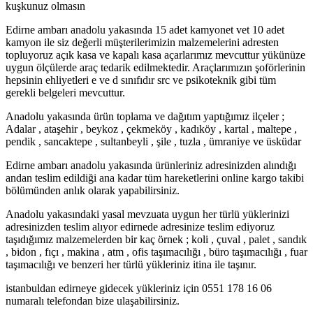
kuşkunuz olmasın
Edirne ambarı anadolu yakasında 15 adet kamyonet vet 10 adet
kamyon ile siz değerli müşterilerimizin malzemelerini adresten
topluyoruz açık kasa ve kapalı kasa açarlarımız mevcuttur yükünüze
uygun ölçülerde araç tedarik edilmektedir. Araçlarımızın şoförlerinin
hepsinin ehliyetleri e ve d sınıfıdır src ve psikoteknik gibi tüm
gerekli belgeleri mevcuttur.
Anadolu yakasında ürün toplama ve dağıtım yaptığımız ilçeler ;
Adalar , ataşehir , beykoz , çekmeköy , kadıköy , kartal , maltepe ,
pendik , sancaktepe , sultanbeyli , şile , tuzla , ümraniye ve üsküdar
Edirne ambarı anadolu yakasında ürünleriniz adresinizden alındığı
andan teslim edildiği ana kadar tüm hareketlerini online kargo takibi
bölümünden anlık olarak yapabilirsiniz.
Anadolu yakasındaki yasal mevzuata uygun her türlü yüklerinizi
adresinizden teslim alıyor edirnede adresinize teslim ediyoruz
taşıdığımız malzemelerden bir kaç örnek ; koli , çuval , palet , sandık
, bidon , fıçı , makina , atm , ofis taşımacılığı , büro taşımacılığı , fuar
taşımacılığı ve benzeri her türlü yükleriniz itina ile taşınır.
istanbuldan edirneye gidecek yükleriniz için 0551 178 16 06
numaralı telefondan bize ulaşabilirsiniz.