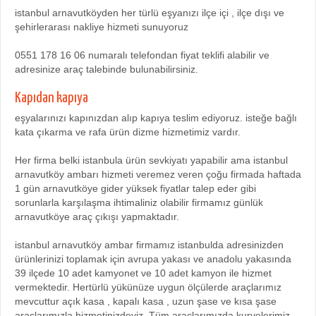
istanbul arnavutköyden her türlü eşyanızı ilçe içi , ilçe dışı ve
şehirlerarası nakliye hizmeti sunuyoruz
0551 178 16 06 numaralı telefondan fiyat teklifi alabilir ve
adresinize araç talebinde bulunabilirsiniz.
Kapıdan kapıya
eşyalarınızı kapınızdan alıp kapıya teslim ediyoruz. isteğe bağlı
kata çıkarma ve rafa ürün dizme hizmetimiz vardır.
Her firma belki istanbula ürün sevkiyatı yapabilir ama istanbul
arnavutköy ambarı hizmeti veremez veren çoğu firmada haftada
1 gün arnavutköye gider yüksek fiyatlar talep eder gibi
sorunlarla karşılaşma ihtimaliniz olabilir firmamız günlük
arnavutköye araç çıkışı yapmaktadır.
istanbul arnavutköy ambar firmamız istanbulda adresinizden
ürünlerinizi toplamak için avrupa yakası ve anadolu yakasında
39 ilçede 10 adet kamyonet ve 10 adet kamyon ile hizmet
vermektedir. Hertürlü yükünüze uygun ölçülerde araçlarımız
mevcuttur açık kasa , kapalı kasa , uzun şase ve kısa şase
araçlarımızla hizmetinizdeyiz. Tüm araçlarımızda kuryelerimiz