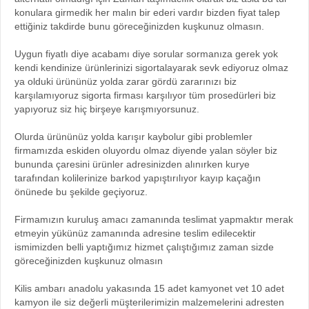
konulara girmedik her malın bir ederi vardır bizden fiyat talep
ettiğiniz takdirde bunu göreceğinizden kuşkunuz olmasın.
Uygun fiyatlı diye acabamı diye sorular sormanıza gerek yok
kendi kendinize ürünlerinizi sigortalayarak sevk ediyoruz olmaz
ya olduki ürününüz yolda zarar gördü zararınızı biz
karşılamıyoruz sigorta firması karşılıyor tüm prosedürleri biz
yapıyoruz siz hiç birşeye karışmıyorsunuz.
Olurda ürününüz yolda karışır kaybolur gibi problemler
firmamızda eskiden oluyordu olmaz diyende yalan söyler biz
bununda çaresini ürünler adresinizden alınırken kurye
tarafından kolilerinize barkod yapıştırılıyor kayıp kaçağın
önünede bu şekilde geçiyoruz.
Firmamızın kuruluş amacı zamanında teslimat yapmaktır merak
etmeyin yükünüz zamanında adresine teslim edilecektir
ismimizden belli yaptığımız hizmet çalıştığımız zaman sizde
göreceğinizden kuşkunuz olmasın
Kilis ambarı anadolu yakasında 15 adet kamyonet vet 10 adet
kamyon ile siz değerli müşterilerimizin malzemelerini adresten