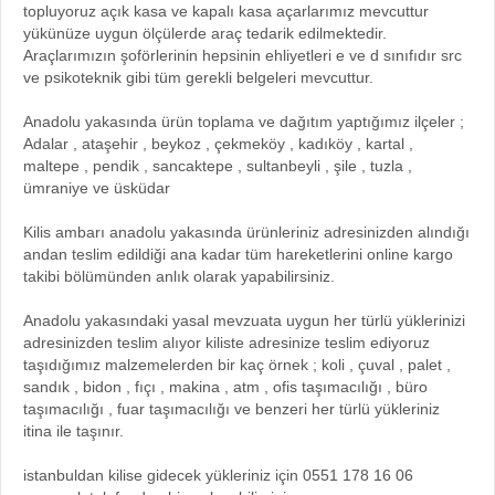
topluyoruz açık kasa ve kapalı kasa açarlarımız mevcuttur
yükünüze uygun ölçülerde araç tedarik edilmektedir.
Araçlarımızın şoförlerinin hepsinin ehliyetleri e ve d sınıfıdır src
ve psikoteknik gibi tüm gerekli belgeleri mevcuttur.
Anadolu yakasında ürün toplama ve dağıtım yaptığımız ilçeler ;
Adalar , ataşehir , beykoz , çekmeköy , kadıköy , kartal ,
maltepe , pendik , sancaktepe , sultanbeyli , şile , tuzla ,
ümraniye ve üsküdar
Kilis ambarı anadolu yakasında ürünleriniz adresinizden alındığı
andan teslim edildiği ana kadar tüm hareketlerini online kargo
takibi bölümünden anlık olarak yapabilirsiniz.
Anadolu yakasındaki yasal mevzuata uygun her türlü yüklerinizi
adresinizden teslim alıyor kiliste adresinize teslim ediyoruz
taşıdığımız malzemelerden bir kaç örnek ; koli , çuval , palet ,
sandık , bidon , fıçı , makina , atm , ofis taşımacılığı , büro
taşımacılığı , fuar taşımacılığı ve benzeri her türlü yükleriniz
itina ile taşınır.
istanbuldan kilise gidecek yükleriniz için 0551 178 16 06