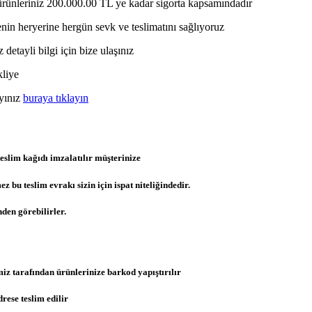
 / ürünleriniz 200.000.00 TL ye kadar sigorta kapsamındadır
in heryerine hergün sevk ve teslimatını sağlıyoruz
detayli bilgi için bize ulaşınız
kliye
ayınız
buraya tıklayın
eslim kağıdı imzalatılır müşterinize
u teslim evrakı sizin için ispat niteliğindedir.
den görebilirler.
z tarafından ürünlerinize barkod yapıştırılır
ese teslim edilir