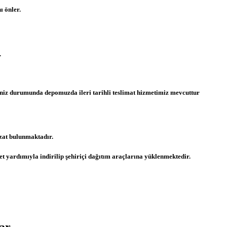
ı önler.
.
tmeniz durumunda depomuzda ileri tarihli teslimat hizmetimiz mevcuttur
zat bulunmaktadır.
t yardımıyla indirilip şehiriçi dağıtım araçlarına yüklenmektedir.