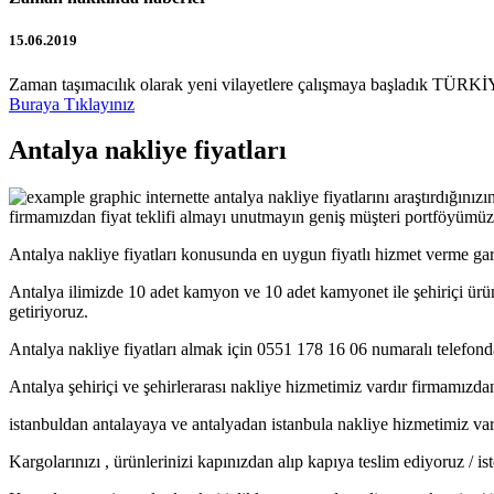
15.06.2019
Zaman taşımacılık olarak yeni vilayetlere çalışmaya başladık TÜRKİY
Buraya Tıklayınız
Antalya nakliye fiyatları
internette antalya nakliye fiyatlarını araştırdığını
firmamızdan fiyat teklifi almayı unutmayın geniş müşteri portföyümüzü
Antalya nakliye fiyatları konusunda en uygun fiyatlı hizmet verme gar
Antalya ilimizde 10 adet kamyon ve 10 adet kamyonet ile şehiriçi ürün
getiriyoruz.
Antalya nakliye fiyatları almak için 0551 178 16 06 numaralı telefonda
Antalya şehiriçi ve şehirlerarası nakliye hizmetimiz vardır firmamızdan
istanbuldan antalayaya ve antalyadan istanbula nakliye hizmetimiz var
Kargolarınızı , ürünlerinizi kapınızdan alıp kapıya teslim ediyoruz / i