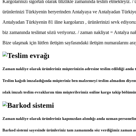
Kargolarınızı sigortalı olarak titizlikle zamanında teslim etmekteyiz.
ürünlerinizi Türkiyenin heryerinden Antalyaya ve Antalyadan Türkiyen
Antalyadan Türkiyenin 81 iline kargolarızı , ürünlerinizi sevk ediyoruz 
biz zamanında teslimat sözü veriyoruz. / zaman nakliyat = Antalya na
Bize ulaşmak için lütfen iletişim sayfasındaki iletişim numaralarını ar
Zaman nakliye olarak ürünleriniz müşterinizin adresine teslim edildiği anda t
Teslim kağıdı imzaladığında müşteriniz ben malzemeyi teslim almadım diyemez b
ıslak imzalı teslim evraklarını tüm müşterilerimiz online kargo takip bölümün
Zaman nakliye olarak ürünleriniz kapınızdan alındığı anda uzman personelimi
Barkod sistemi sayesinde ürünleriniz tam zamanında söz verdiğimiz zaman adr