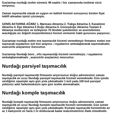
Gaziantep nurdağı teslim süremiz 48 saattir. / biz zamanında teslimat sözü
veriyoruz.
Zaman taşımacılık olarak en uygun en kaliteli hizmeti sunuyoruz bizden fiyat
teklifi almadan işinizi çözmeyin.
GENİŞ AKTARMA AĞIMIZ 1. Marmara Aktarma 2. Trakya Aktarma 3. Karadeniz
Aktarma 4. Ege Aktarma 5 Doğu Aktarma 6. Güneydoğu Aktarma Toplam 6
Aktarma merkezimiz ve türkiyenin 70 ilindeki şubelerimiz ve acentelerimiz
aracılığıyla siz değerli müşterilerimize hizmet vermenin haklı gururunu yaşıyoruz.
Gaziantep nurdağı evden eve taşımacılık hizmeti vermekteyiz firmamız evden eve
taşınacak eşyalarınız için bizi arayınız. / eşyalarınız ambalajlanarak taşınmaktadır.
asansörlü araçlarımız mevcuttur.
Gaziantep Nurdağı büro , ofis taşımacılığı hizmeti vermekteyiz. / eşyalarınız
ambalajlanmaktadır , asansörlü araçlarımız mevcuttur.
Nurdağı parsiyel taşımacılık
Nurdağı parsiyel taşımacılık firmasımı arıyorsunuz doğru adrestesiniz zaman
taşımacılık en ucuz Nurdağı parsiyel taşımacılık hizmeti vermektedir. Gün içinde
verdiğiniz siparişler aynı gün yola çıkmaktadır 1 koli yada 100 koli parsiyel
yükünüz adet farketmeksizin aynı gün teslim alınmaktadır.
Nurdağı komple taşımacılık
Nurdağı komple taşımacılık firmasımı arıyorsunuz doğru adrestesiniz zaman
taşımacılık en ucuz Nurdağı komple taşımacılık hizmeti vermektedir. Gün içinde
verdiğiniz siparişler aynı gün yola çıkmaktadır. Komple taşımacılık hizmetinde en
az 1 kamyonet en fazla 1 tır dolduracak kadar malzemelerinizi ifade etmektedir.