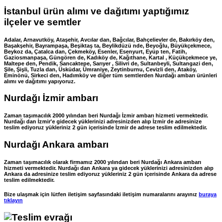
İstanbul ürün alımı ve dağıtımı yaptığımız
ilçeler ve semtler
Adalar, Arnavutköy, Ataşehir, Avcılar dan, Bağcılar, Bahçelievler de, Bakırköy den,
Başakşehir, Bayrampaşa, Beşiktaş ta, Beylikdüzü nde, Beyoğlu, Büyükçekmece,
Beykoz da, Çatalca dan, Çekmeköy, Esenler, Esenyurt, Eyüp ten, Fatih,
Gaziosmanpaşa, Güngören de, Kadıköy de, Kağıthane, Kartal , Küçükçekmece ye,
Maltepe den, Pendik, Sancaktepe, Sarıyer , Silivri de, Sultanbeyli, Sultangazi den,
Şile, Şişli, Tuzla dan, Üsküdar, Ümraniye, Zeytinburnu, Cevizli den, Ataköy,
Eminönü, Sirkeci den, Hadımköy ve diğer tüm semtlerden Nurdağı ambarı ürünleri
alımı ve dağıtımı yapıyoruz.
Nurdağı İzmir ambarı
Zaman taşımacılık 2000 yılından beri Nurdağı İzmir ambarı hizmeti vermektedir.
Nurdağı dan İzmir'e gidecek yüklerinizi adresinizden alıp İzmir de adresinize
teslim ediyoruz yükleriniz 2 gün içerisinde İzmir de adrese teslim edilmektedir.
Nurdağı Ankara ambarı
Zaman taşımacılık olarak firmamız 2000 yılından beri Nurdağı Ankara ambarı
hizmeti vermektedir. Nurdağı dan Ankara ya gidecek yüklerinizi adresinizden alıp
Ankara da adresinize teslim ediyoruz yükleriniz 2 gün içerisinde Ankara da adrese
teslim edilmektedir.
Bize ulaşmak için lütfen iletişim sayfasındaki iletişim numaralarını arayınız
buraya
tıklayın