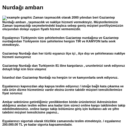
Nurdağı ambarı
Zaman taşımacılık olarak 2000 yılından beri Gaziantep
Nurdağı ambarı , taşımacılık ve nakliye hizmeti vermekteyiz. Müşterilerimizin
Zaman taşımacılığı seçmelerindeki başlıca sebep geniş müşteri portföyümüzün
oluşundan dolayı uygun fiyatlı hizmet vermemizdir.
Eşyalarınızı Türkiyenin tüm şehirlerinden Gaziantep nurdağına ve Gaziantep
nurdağından Türkiyenin tüm şehirlerine hergün TIR ve KAMYON larla sevk
etmekteyiz.
Gaziantep Nurdağı dan her türlü eşyanızı ilçe içi , ilçe dışı ve şehirlerarası nakliye
hizmeti sunuyoruz
Gaziantep Nurdağı dan Turkiyenin 81 iline kargolarızı , urunlerinizi sevk ediyoruz
detayli bilgi icin bize ulaşınız
İstanbul dan Gaziantep Nurdağı na hergün tır ve kamyonlarla sevk ediyoruz.
Eşyalarınızı kapınızdan alıp kapıya teslim ediyoruz / isteğe bağlı kata çıkarma ve
rafa ürün dizme hizmetimiz vardır ekstra ücrete tabidir müşteri temsilcilerimize
fiyat sorunuz
Ambar sektörüne getirdiğimiz yeniliklerden biride ürünlerinizi Adresinizden
aldığımız andan teslim edilen ana kadar tüm süreci online kargo takibinden takip
edebilmektesiniz. online kargo takip bölümüne giriş için kullanıcı adı ve şifre
talebini müşteri temsilcisine yapınız..
Eşyalarınızı sigortalı olarak titizlikle zamanında teslim etmekteyiz. / eşyalarınız
200.000.00 TL ye kadar sigorta kapsamındadır.