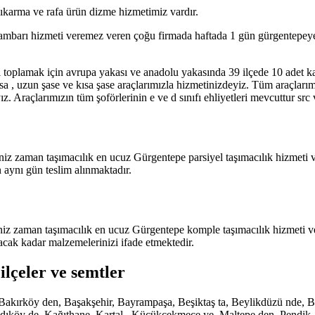
 çıkarma ve rafa ürün dizme hizmetimiz vardır.
mbarı hizmeti veremez veren çoğu firmada haftada 1 gün gürgentepeye gi
 toplamak için avrupa yakası ve anadolu yakasında 39 ilçede 10 adet k
sa , uzun şase ve kısa şase araçlarımızla hizmetinizdeyiz. Tüm araçları
. Araçlarımızın tüm şoförlerinin e ve d sınıfı ehliyetleri mevcuttur src
niz zaman taşımacılık en ucuz Gürgentepe parsiyel taşımacılık hizmeti v
 aynı gün teslim alınmaktadır.
iz zaman taşımacılık en ucuz Gürgentepe komple taşımacılık hizmeti ver
acak kadar malzemelerinizi ifade etmektedir.
ilçeler ve semtler
de, Bakırköy den, Başakşehir, Bayrampaşa, Beşiktaş ta, Beylikdüzü nd
köy de, Kağıthane, Kartal , Küçükçekmece ye, Maltepe den, Pendik, San