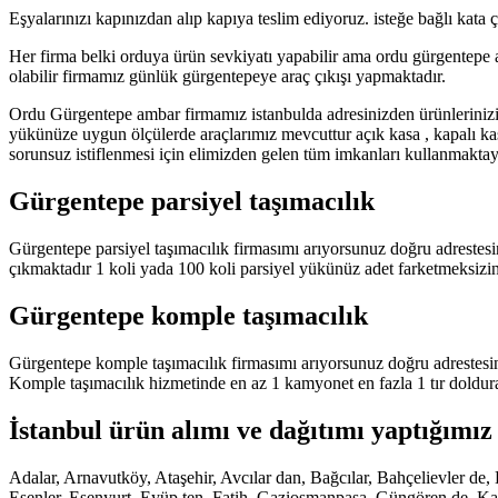
Eşyalarınızı kapınızdan alıp kapıya teslim ediyoruz. isteğe bağlı kata
Her firma belki orduya ürün sevkiyatı yapabilir ama ordu gürgentepe a
olabilir firmamız günlük gürgentepeye araç çıkışı yapmaktadır.
Ordu Gürgentepe ambar firmamız istanbulda adresinizden ürünlerinizi
yükünüze uygun ölçülerde araçlarımız mevcuttur açık kasa , kapalı ka
sorunsuz istiflenmesi için elimizden gelen tüm imkanları kullanmaktayız
Gürgentepe parsiyel taşımacılık
Gürgentepe parsiyel taşımacılık firmasımı arıyorsunuz doğru adrestesi
çıkmaktadır 1 koli yada 100 koli parsiyel yükünüz adet farketmeksizin
Gürgentepe komple taşımacılık
Gürgentepe komple taşımacılık firmasımı arıyorsunuz doğru adrestesin
Komple taşımacılık hizmetinde en az 1 kamyonet en fazla 1 tır doldur
İstanbul ürün alımı ve dağıtımı yaptığımız 
Adalar, Arnavutköy, Ataşehir, Avcılar dan, Bağcılar, Bahçelievler 
Esenler, Esenyurt, Eyüp ten, Fatih, Gaziosmanpaşa, Güngören de, Kadı