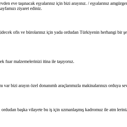
den eve taşınacak eşyalarınız için bizi arayınız. / eşyalarınız amgürge
ayfamızı ziyaret ediniz.
idecek ofis ve bürolarınız için yada ordudan Türkiyenin herhangi bir şehr
k fuar malzemelerinizi itina ile taşıyoruz.
ı var bizi arayın özel donanımlı araçlarımızla makinalarınızı orduya se
rdudan başka vilayete bu iş için uzmanlaşmış kadromuz ile atm leriniz