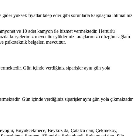
der yüksek fiyatlar talep eder gibi sorunlarla karşılaşma ihtimaliniz
amyonet ve 10 adet kamyon ile hizmet vermektedir. Hertürlü
mızda kuryelerimiz mevcuttur yüklerinizi araçlarımıza düzgün sağlam
 ve psikoteknik belgeleri mevcuttur.
ermektedir. Gün içinde verdiğiniz siparişler aynı gün yola
mektedir. Gün içinde verdiğiniz siparişler aynı gün yola çıkmaktadır.
e, Beyoğlu, Büyükçekmece, Beykoz da, Çatalca dan, Çekmeköy,
caktepe, Sarıyer , Silivri de, Sultanbeyli, Sultangazi den, Şile,