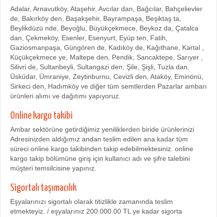
Adalar, Arnavutköy, Ataşehir, Avcılar dan, Bağcılar, Bahçelievler
de, Bakırköy den, Başakşehir, Bayrampaşa, Beşiktaş ta,
Beylikdüzü nde, Beyoğlu, Büyükçekmece, Beykoz da, Çatalca
dan, Çekmeköy, Esenler, Esenyurt, Eyüp ten, Fatih,
Gaziosmanpaşa, Güngören de, Kadıköy de, Kağıthane, Kartal ,
Küçükçekmece ye, Maltepe den, Pendik, Sancaktepe, Sarıyer ,
Silivri de, Sultanbeyli, Sultangazi den, Şile, Şişli, Tuzla dan,
Üsküdar, Ümraniye, Zeytinburnu, Cevizli den, Ataköy, Eminönü,
Sirkeci den, Hadımköy ve diğer tüm semtlerden Pazarlar ambarı
ürünleri alımı ve dağıtımı yapıyoruz.
Online kargo takibi
Ambar sektörüne getirdiğimiz yeniliklerden biride ürünlerinizi
Adresinizden aldığımız andan teslim edilen ana kadar tüm
süreci online kargo takibinden takip edebilmektesiniz. online
kargo takip bölümüne giriş için kullanıcı adı ve şifre talebini
müşteri temsilcisine yapınız.
Sigortalı taşımacılık
Eşyalarınızı sigortalı olarak titizlikle zamanında teslim
etmekteyiz. / eşyalarınız 200.000.00 TL ye kadar sigorta