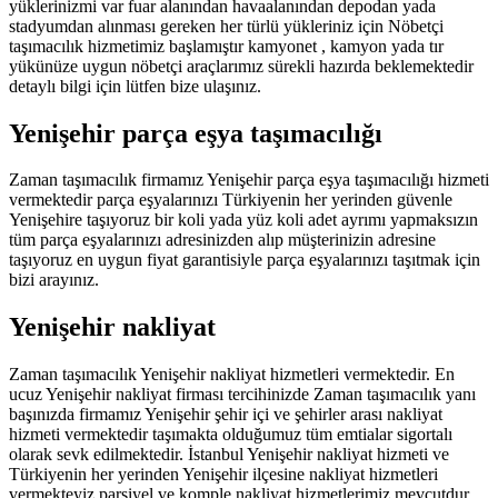
yüklerinizmi var fuar alanından havaalanından depodan yada
stadyumdan alınması gereken her türlü yükleriniz için Nöbetçi
taşımacılık hizmetimiz başlamıştır kamyonet , kamyon yada tır
yükünüze uygun nöbetçi araçlarımız sürekli hazırda beklemektedir
detaylı bilgi için lütfen bize ulaşınız.
Yenişehir parça eşya taşımacılığı
Zaman taşımacılık firmamız Yenişehir parça eşya taşımacılığı hizmeti
vermektedir parça eşyalarınızı Türkiyenin her yerinden güvenle
Yenişehire taşıyoruz bir koli yada yüz koli adet ayrımı yapmaksızın
tüm parça eşyalarınızı adresinizden alıp müşterinizin adresine
taşıyoruz en uygun fiyat garantisiyle parça eşyalarınızı taşıtmak için
bizi arayınız.
Yenişehir nakliyat
Zaman taşımacılık Yenişehir nakliyat hizmetleri vermektedir. En
ucuz Yenişehir nakliyat firması tercihinizde Zaman taşımacılık yanı
başınızda firmamız Yenişehir şehir içi ve şehirler arası nakliyat
hizmeti vermektedir taşımakta olduğumuz tüm emtialar sigortalı
olarak sevk edilmektedir. İstanbul Yenişehir nakliyat hizmeti ve
Türkiyenin her yerinden Yenişehir ilçesine nakliyat hizmetleri
vermekteyiz parsiyel ve komple nakliyat hizmetlerimiz mevcutdur