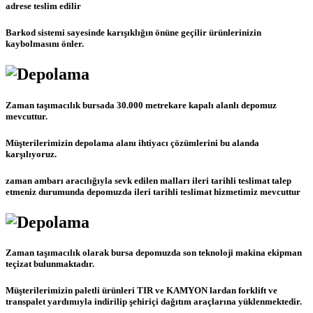
adrese teslim edilir
Barkod sistemi sayesinde karışıklığın önüne geçilir ürünlerinizin
kaybolmasını önler.
Zaman taşımacılık bursada 30.000 metrekare kapalı alanlı depomuz
mevcuttur.
Müşterilerimizin depolama alanı ihtiyacı çözümlerini bu alanda
karşılıyoruz.
zaman ambarı aracılığıyla sevk edilen malları ileri tarihli teslimat talep
etmeniz durumunda depomuzda ileri tarihli teslimat hizmetimiz mevcuttur
Zaman taşımacılık olarak bursa depomuzda son teknoloji makina ekipman
teçizat bulunmaktadır.
Müşterilerimizin paletli ürünleri TIR ve KAMYON lardan forklift ve
transpalet yardımıyla indirilip şehiriçi dağıtım araçlarına yüklenmektedir.