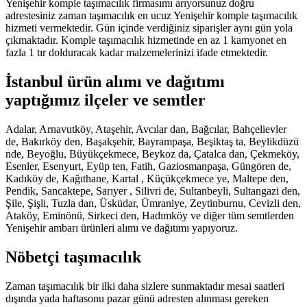
Yenişehir komple taşımacılık firmasımı arıyorsunuz doğru
adrestesiniz zaman taşımacılık en ucuz Yenişehir komple taşımacılık
hizmeti vermektedir. Gün içinde verdiğiniz siparişler aynı gün yola
çıkmaktadır. Komple taşımacılık hizmetinde en az 1 kamyonet en
fazla 1 tır dolduracak kadar malzemelerinizi ifade etmektedir.
İstanbul ürün alımı ve dağıtımı
yaptığımız ilçeler ve semtler
Adalar, Arnavutköy, Ataşehir, Avcılar dan, Bağcılar, Bahçelievler
de, Bakırköy den, Başakşehir, Bayrampaşa, Beşiktaş ta, Beylikdüzü
nde, Beyoğlu, Büyükçekmece, Beykoz da, Çatalca dan, Çekmeköy,
Esenler, Esenyurt, Eyüp ten, Fatih, Gaziosmanpaşa, Güngören de,
Kadıköy de, Kağıthane, Kartal , Küçükçekmece ye, Maltepe den,
Pendik, Sancaktepe, Sarıyer , Silivri de, Sultanbeyli, Sultangazi den,
Şile, Şişli, Tuzla dan, Üsküdar, Ümraniye, Zeytinburnu, Cevizli den,
Ataköy, Eminönü, Sirkeci den, Hadımköy ve diğer tüm semtlerden
Yenişehir ambarı ürünleri alımı ve dağıtımı yapıyoruz.
Nöbetçi taşımacılık
Zaman taşımacılık bir ilki daha sizlere sunmaktadır mesai saatleri
dışında yada haftasonu pazar günü adresten alınması gereken