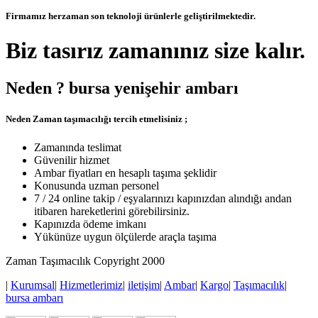
Firmamız herzaman son teknoloji ürünlerle geliştirilmektedir.
Biz tasırız zamanınız size kalır.
Neden ? bursa yenişehir ambarı
Neden Zaman taşımacılığı tercih etmelisiniz ;
Zamanında teslimat
Güvenilir hizmet
Ambar fiyatları en hesaplı taşıma şeklidir
Konusunda uzman personel
7 / 24 online takip / eşyalarınızı kapınızdan alındığı andan
itibaren hareketlerini görebilirsiniz.
Kapınızda ödeme imkanı
Yükünüze uygun ölçülerde araçla taşıma
Zaman Taşımacılık Copyright 2000
|
Kurumsal
|
Hizmetlerimiz
|
iletişim
|
Ambar
|
Kargo
|
Taşımacılık
|
bursa ambarı