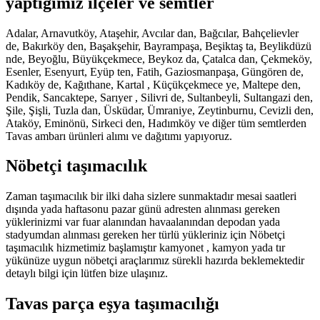
yaptığımız ilçeler ve semtler
Adalar, Arnavutköy, Ataşehir, Avcılar dan, Bağcılar, Bahçelievler
de, Bakırköy den, Başakşehir, Bayrampaşa, Beşiktaş ta, Beylikdüzü
nde, Beyoğlu, Büyükçekmece, Beykoz da, Çatalca dan, Çekmeköy,
Esenler, Esenyurt, Eyüp ten, Fatih, Gaziosmanpaşa, Güngören de,
Kadıköy de, Kağıthane, Kartal , Küçükçekmece ye, Maltepe den,
Pendik, Sancaktepe, Sarıyer , Silivri de, Sultanbeyli, Sultangazi den,
Şile, Şişli, Tuzla dan, Üsküdar, Ümraniye, Zeytinburnu, Cevizli den,
Ataköy, Eminönü, Sirkeci den, Hadımköy ve diğer tüm semtlerden
Tavas ambarı ürünleri alımı ve dağıtımı yapıyoruz.
Nöbetçi taşımacılık
Zaman taşımacılık bir ilki daha sizlere sunmaktadır mesai saatleri
dışında yada haftasonu pazar günü adresten alınması gereken
yüklerinizmi var fuar alanından havaalanından depodan yada
stadyumdan alınması gereken her türlü yükleriniz için Nöbetçi
taşımacılık hizmetimiz başlamıştır kamyonet , kamyon yada tır
yükünüze uygun nöbetçi araçlarımız sürekli hazırda beklemektedir
detaylı bilgi için lütfen bize ulaşınız.
Tavas parça eşya taşımacılığı