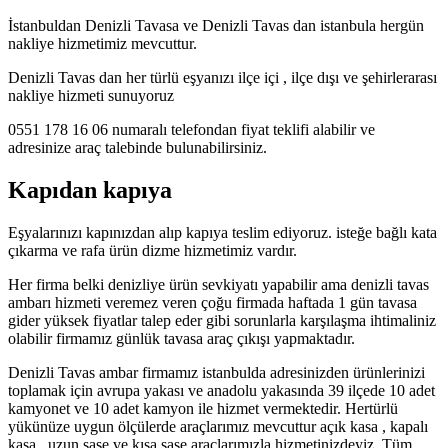
İstanbuldan Denizli Tavasa ve Denizli Tavas dan istanbula hergün
nakliye hizmetimiz mevcuttur.
Denizli Tavas dan her türlü eşyanızı ilçe içi , ilçe dışı ve şehirlerarası
nakliye hizmeti sunuyoruz
0551 178 16 06 numaralı telefondan fiyat teklifi alabilir ve
adresinize araç talebinde bulunabilirsiniz.
Kapıdan kapıya
Eşyalarınızı kapınızdan alıp kapıya teslim ediyoruz. isteğe bağlı kata
çıkarma ve rafa ürün dizme hizmetimiz vardır.
Her firma belki denizliye ürün sevkiyatı yapabilir ama denizli tavas
ambarı hizmeti veremez veren çoğu firmada haftada 1 gün tavasa
gider yüksek fiyatlar talep eder gibi sorunlarla karşılaşma ihtimaliniz
olabilir firmamız günlük tavasa araç çıkışı yapmaktadır.
Denizli Tavas ambar firmamız istanbulda adresinizden ürünlerinizi
toplamak için avrupa yakası ve anadolu yakasında 39 ilçede 10 adet
kamyonet ve 10 adet kamyon ile hizmet vermektedir. Hertürlü
yükünüze uygun ölçülerde araçlarımız mevcuttur açık kasa , kapalı
kasa , uzun şase ve kısa şase araçlarımızla hizmetinizdeyiz. Tüm