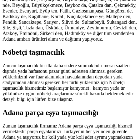
nde, Beyoğlu, Büyükçekmece, Beykoz da, Çatalca dan, Çekmeköy,
Esenler, Esenyurt, Eyüp ten, Fatih, Gaziosmanpaşa, Güngören de,
Kadıköy de, Kağıthane, Kartal , Küçükçekmece ye, Maltepe den,
Pendik, Sancaktepe, Sarıyer , Silivri de, Sultanbeyli, Sultangazi den,
Şile, Şişli, Tuzla dan, Üsküdar, Ümraniye, Zeytinburnu, Cevizli den,
Ataköy, Eminönü, Sirkeci den, Hadımköy ve diğer tüm semtlerden
Adana ambarı ürünleri alımı ve dağıtımı yapıyoruz.
Nöbetçi taşımacılık
Zaman taşımacılık bir ilki daha sizlere sunmaktadır mesai saatleri
dışında yada haftasonu pazar günü adresten alınması gereken
yüklerinizmi var fuar alanından havaalanından depodan yada
stadyumdan alınması gereken her türlü yükleriniz için Nöbetçi
taşımacılık hizmetimiz başlamıştır kamyonet , kamyon yada tır
yükünüze uygun nöbetçi araçlarımız sürekli hazırda beklemektedir
detaylı bilgi için lütfen bize ulaşınız.
Adana parça eşya taşımacılığı
Zaman taşımacılık firmamız Adana parça eşya taşımacılığı hizmeti
vermektedir parça eşyalarınızı Türkiyenin her yerinden güvenle
Adana ya taşıyoruz bir koli yada yüz koli adet ayrımı yapmaksızın