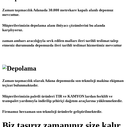
Zaman taşımacılık Adanada 30.000 metrekare kapalı alanlı depomuz
mevcuttur.
Müşterilerimizin depolama alanı ihtiyacı çözümlerini bu alanda
karşılıyoruz.
zaman ambarı aracılığıyla sevk edilen malları ileri tarihli teslimat talep
etmeniz durumunda depomuzda ileri tarihli teslimat hizmetimiz mevcuttur
Zaman taşımacılık olarak Adana depomuzda son teknoloji makina ekipman
teçizat bulunmaktadır.
Müşterilerimizin paletli ürünleri TIR ve KAMYON lardan forklift ve
transpalet yardımıyla indirilip şehiriçi dağıtım araçlarına yüklenmektedir.
Firmamız herzaman son teknoloji ürünlerle geliştirilmektedir.
Biz tasırız zamanınız size kalır.