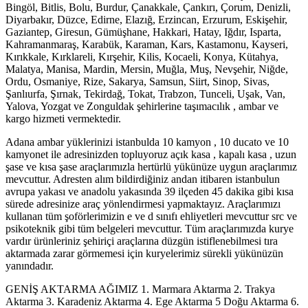
Bingöl, Bitlis, Bolu, Burdur, Çanakkale, Çankırı, Çorum, Denizli,
Diyarbakır, Düzce, Edirne, Elazığ, Erzincan, Erzurum, Eskişehir,
Gaziantep, Giresun, Gümüşhane, Hakkari, Hatay, Iğdır, Isparta,
Kahramanmaraş, Karabük, Karaman, Kars, Kastamonu, Kayseri,
Kırıkkale, Kırklareli, Kırşehir, Kilis, Kocaeli, Konya, Kütahya,
Malatya, Manisa, Mardin, Mersin, Muğla, Muş, Nevşehir, Niğde,
Ordu, Osmaniye, Rize, Sakarya, Samsun, Siirt, Sinop, Sivas,
Şanlıurfa, Şırnak, Tekirdağ, Tokat, Trabzon, Tunceli, Uşak, Van,
Yalova, Yozgat ve Zonguldak şehirlerine taşımacılık , ambar ve
kargo hizmeti vermektedir.
Adana ambar yüklerinizi istanbulda 10 kamyon , 10 ducato ve 10
kamyonet ile adresinizden topluyoruz açık kasa , kapalı kasa , uzun
şase ve kısa şase araçlarımızla hertürlü yükünüze uygun araçlarımız
mevcuttur. Adresten alım bildirdiğiniz andan itibaren istanbulun
avrupa yakası ve anadolu yakasında 39 ilçeden 45 dakika gibi kısa
sürede adresinize araç yönlendirmesi yapmaktayız. Araçlarımızı
kullanan tüm şoförlerimizin e ve d sınıfı ehliyetleri mevcuttur src ve
psikoteknik gibi tüm belgeleri mevcuttur. Tüm araçlarımızda kurye
vardır ürünleriniz şehiriçi araçlarına düzgün istiflenebilmesi tıra
aktarmada zarar görmemesi için kuryelerimiz sürekli yükünüzün
yanındadır.
GENİŞ AKTARMA AĞIMIZ 1. Marmara Aktarma 2. Trakya
Aktarma 3. Karadeniz Aktarma 4. Ege Aktarma 5 Doğu Aktarma 6.