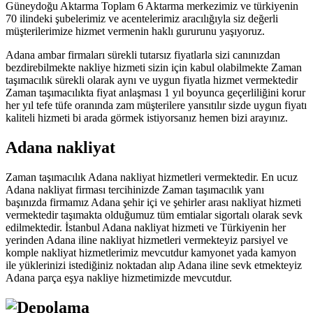
Güneydoğu Aktarma Toplam 6 Aktarma merkezimiz ve türkiyenin
70 ilindeki şubelerimiz ve acentelerimiz aracılığıyla siz değerli
müşterilerimize hizmet vermenin haklı gururunu yaşıyoruz.
Adana ambar firmaları sürekli tutarsız fiyatlarla sizi canınızdan
bezdirebilmekte nakliye hizmeti sizin için kabul olabilmekte Zaman
taşımacılık sürekli olarak aynı ve uygun fiyatla hizmet vermektedir
Zaman taşımacılıkta fiyat anlaşması 1 yıl boyunca geçerliliğini korur
her yıl tefe tüfe oranında zam müşterilere yansıtılır sizde uygun fiyatı
kaliteli hizmeti bi arada görmek istiyorsanız hemen bizi arayınız.
Adana nakliyat
Zaman taşımacılık Adana nakliyat hizmetleri vermektedir. En ucuz
Adana nakliyat firması tercihinizde Zaman taşımacılık yanı
başınızda firmamız Adana şehir içi ve şehirler arası nakliyat hizmeti
vermektedir taşımakta olduğumuz tüm emtialar sigortalı olarak sevk
edilmektedir. İstanbul Adana nakliyat hizmeti ve Türkiyenin her
yerinden Adana iline nakliyat hizmetleri vermekteyiz parsiyel ve
komple nakliyat hizmetlerimiz mevcutdur kamyonet yada kamyon
ile yüklerinizi istediğiniz noktadan alıp Adana iline sevk etmekteyiz
Adana parça eşya nakliye hizmetimizde mevcutdur.