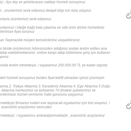
i , ilçe dışı ve şehirlerarası nakliye hizmeti sunuyoruz
 , urunlerinizi sevk ediyoruz detayli bilgi icin bize ulaşınız
larla ürünlerinizi sevk ediyoruz.
 ediyoruz / isteğe bağlı kata çıkarma ve rafa ürün dizme hizmetimiz
cilerimize fiyat sorunuz
Taşımacılık müşteri temsilcilerine ulaşabilirsiniz.
n biride ürünlerinizi Adresinizden aldığımız andan teslim edilen ana
akip edebilmektesiniz. online kargo takip bölümüne giriş için kullanıcı
pınız..
manında teslim etmekteyiz. / eşyalarınız 200.000.00 TL ye kadar sigorta
eli hizmeti sunuyoruz bizden fiyat teklifi almadan işinizi çözmeyin
ma 2. Trakya Aktarma 3. Karadeniz Aktarma 4. Ege Aktarma 5 Doğu
ktarma merkezimiz ve türkiyenin 70 ilindeki şubelerimiz ve
şterilerimize hizmet vermenin haklı gururunu yaşıyoruz
ekteyiz firmamız evden eve taşınacak eşyalarınız için bizi arayınız. /
. asansörlü araçlarımız mevcuttur
ermekteyiz. / eşyalarınız ambalajlanmaktadır , asansörlü araçlarımız