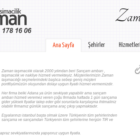
Zama
Şehirler
Hizmetler
Ana Sayfa
Zaman taşımacılık olarak 2000 yılından beri Sarıçam ambarı ,
taşımacılık ve nakliye hizmeti vermekteyiz. Müşterilerimizin Zaman
taşımacılığı seçmelerindeki başlıca sebep geniş müşteri
portföyümüzün oluşundan dolayı uygun fiyatlı hizmet vermemizdir.
Her firma belki Adana ya ürün sevkiyatı yapabilir ama sarıçam
ambarı hizmeti veremez veren çoğu firmada haftada 1 gün sarıçama
gider yüksek fiyatlar talep eder gibi sorunlarla karşılaşma ihtimaliniz
olabilir firmamız günlük sarıçama araç çıkışı yapmaktadır.
Eşyalarınızı istanbul başta olmak üzere Türkiyenin tüm şehirlerinden
sarıçama ve sarıçamdan Türkiyenin tüm şehirlerine hergün TIR ve
praz sevkiyatlarınızıda yapıyoruz uygun fiyatla.