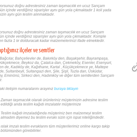
rıyorsunuz doğru adrestesiniz zaman taşımacılık en ucuz Sarıçam
Gün içinde verdiğiniz siparişler aynı gün yola çıkmaktadır 1 koli yada
izin aynı gün teslim alınmaktadır.
yorsunuz doğru adrestesiniz zaman taşımacılık en ucuz Sarıçam
ün içinde verdiğiniz siparişler aynı gün yola çıkmaktadır. Komple
n fazla 1 tır dolduracak kadar malzemelerinizi ifade etmektedir.
aptığımız ilçeler ve semtler
, Bağcılar, Bahçelievler de, Bakırköy den, Başakşehir, Bayrampaşa,
üyükçekmece, Beykoz da, Çatalca dan, Çekmeköy, Esenler, Esenyurt,
n de, Kadıköy de, Kağıthane, Kartal , Küçükçekmece ye, Maltepe
de, Sultanbeyli, Sultangazi den, Şile, Şişli, Tuzla dan, Üsküdar,
köy, Eminönü, Sirkeci den, Hadımköy ve diğer tüm semtlerden Sarıçam
z.
aki iletişim numaralarını arayınız
buraya tıklayın
Zaman taşımacılık olarak ürünleriniz müşterinizin adresine teslim
edildiği anda teslim kağıdı imzalatılır müşterinize
Teslim kağıdı imzaladığında müşteriniz ben malzemeyi teslim
almadım diyemez bu teslim evrakı sizin için ispat niteliğindedir.
ıslak imzalı teslim evraklarını tüm müşterilerimiz online kargo takip
bölümünden görebilirler.