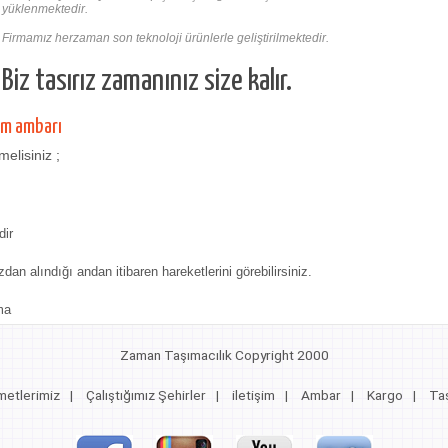
yüklenmektedir.
Firmamız herzaman son teknoloji ürünlerle geliştirilmektedir.
Biz tasırız zamanınız size kalır.
am ambarı
elisiniz ;
dir
zdan alındığı andan itibaren hareketlerini görebilirsiniz.
ma
Zaman Taşımacılık Copyright 2000
metlerimiz
|
Çalıştığımız Şehirler
|
iletişim
|
Ambar
|
Kargo
|
Taş