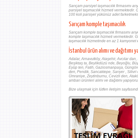
Sarıçam parsiyel taşımacılık firmasımı a
parsiyel taşımacılık hizmeti vermektedir. 
100 koli parsiyel yükünüz adet farketmeks
Sarıçam komple taşımacılık
Sarıçam komple taşımacılık firmasımı arı
komple taşımacılık hizmeti vermektedir. G
taşımacılık hizmetinde en az 1 kamyonet e
İstanbul ürün alımı ve dağıtımı y
Adalar, Arnavutköy, Ataşehir, Avcılar dan
Beşiktaş ta, Beylikdüzü nde, Beyoğlu, B
Eyüp ten, Fatih, Gaziosmanpaşa, Güngöre
den, Pendik, Sancaktepe, Sarıyer , Silivri 
Ümraniye, Zeytinburnu, Cevizli den, Ata
ambarı ürünleri alımı ve dağıtımı yapıyoru
Bize ulaşmak için lütfen iletişim sayfasınd