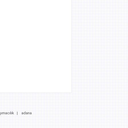
ımacılık
|
adana