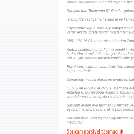
Adana sarıçamdan her türlü eşyanızı ilçe iç
Sarıçam dan Turkiyenin 81 iline kargolarızı
istanbuldan sarıçama hergün tır ve kamyon
Eşyalarınızı kapınızdan alıp kapıya teslim
vardır ekstra ücrete tabidir müşteri temsil
0551 178 16 06 numaralı telefondan Zaman 
Ambar sektörüne getirdiğimiz yeniliklerde
kadar tüm süreci online kargo takibinden t
adı ve şifre talebini müşteri temsilcisine ya
Eşyalarınızı sigortalı olarak titizlikle za
kapsamındadır .
Zaman taşımacılık olarak en uygun en kalit
GENİŞ AKTARMA AĞIMIZ 1. Marmara Aktar
Aktarma 6. Güneydoğu Aktarma Toplam 6 A
acentelerimiz aracılığıyla siz değerli mü
Sarıçam evden eve taşımacılık hizmeti verm
eşyalarınız ambalajlanarak taşınmaktadır
Sarıçam büro , ofis taşımacılığı hizmeti v
mevcuttur.
Sarıçam parsiyel taşımacılık