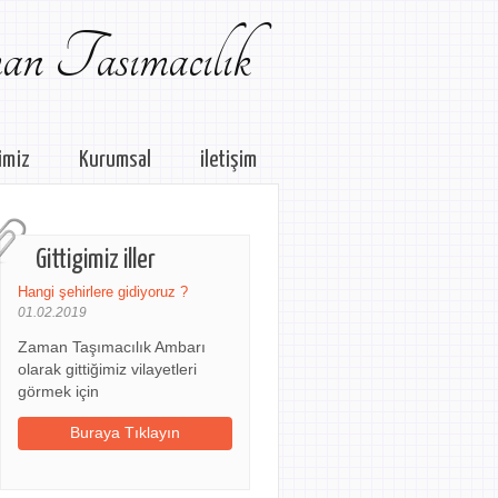
n Tasımacılık
imiz
Kurumsal
iletişim
Gittigimiz iller
Hangi şehirlere gidiyoruz ?
01.02.2019
Zaman Taşımacılık Ambarı
olarak gittiğimiz vilayetleri
görmek için
Buraya Tıklayın