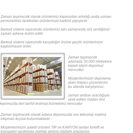
Zaman taşımacılık olarak ürünleriniz kapınızdan alındığı anda uzman
personelimiz tarafından ürünlerinize barkod yapıştırılır
Barkod sistemi sayesinde ürünleriniz tam zamanında söz verdiğimiz
zaman adrese teslim edilir
Barkod sistemi sayesinde karışıklığın önüne geçilir ürünlerinizin
kaybolmasını önler.
Zaman taşımacılık
adanada 30.000 metrekare
kapalı alanlı depomuz
mevcuttur.
Müşterilerimizin depolama
alanı ihtiyacı çözümlerini
bu alanda karşılıyoruz.
zaman ambarı aracılığıyla
sevk edilen malları ileri
epomuzda ileri tarihli teslimat hizmetimiz mevcuttur
Zaman taşımacılık olarak adana depomuzda son teknoloji makina
ekipman teçizat bulunmaktadır.
Müşterilerimizin paletli ürünleri TIR ve KAMYON lardan forklift ve
transpalet yardımıyla indirilip şehiriçi dağıtım araçlarına