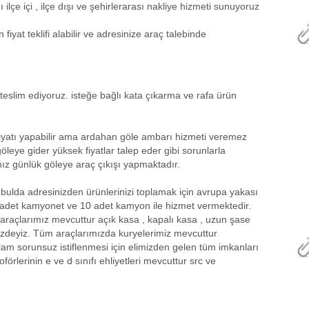
lçe içi , ilçe dışı ve şehirlerarası nakliye hizmeti sunuyoruz
iyat teklifi alabilir ve adresinize araç talebinde
teslim ediyoruz. isteğe bağlı kata çıkarma ve rafa ürün
iyatı yapabilir ama ardahan göle ambarı hizmeti veremez
leye gider yüksek fiyatlar talep eder gibi sorunlarla
amız günlük göleye araç çıkışı yapmaktadır.
ulda adresinizden ürünlerinizi toplamak için avrupa yakası
 adet kamyonet ve 10 adet kamyon ile hizmet vermektedir.
araçlarımız mevcuttur açık kasa , kapalı kasa , uzun şase
izdeyiz. Tüm araçlarımızda kuryelerimiz mevcuttur
lam sorunsuz istiflenmesi için elimizden gelen tüm imkanları
örlerinin e ve d sınıfı ehliyetleri mevcuttur src ve