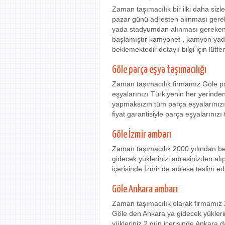
Zaman taşımacılık bir ilki daha siz
pazar günü adresten alınması gere
yada stadyumdan alınması gereken he
başlamıştır kamyonet , kamyon yada
beklemektedir detaylı bilgi için lütfe
Göle parça eşya taşımacılığı
Zaman taşımacılık firmamız Göle pa
eşyalarınızı Türkiyenin her yerinden
yapmaksızın tüm parça eşyalarınızı
fiyat garantisiyle parça eşyalarınızı 
Göle İzmir ambarı
Zaman taşımacılık 2000 yılından be
gidecek yüklerinizi adresinizden alı
içerisinde İzmir de adrese teslim ed
Göle Ankara ambarı
Zaman taşımacılık olarak firmamız 
Göle den Ankara ya gidecek yüklerin
yükleriniz 2 gün içerisinde Ankara d