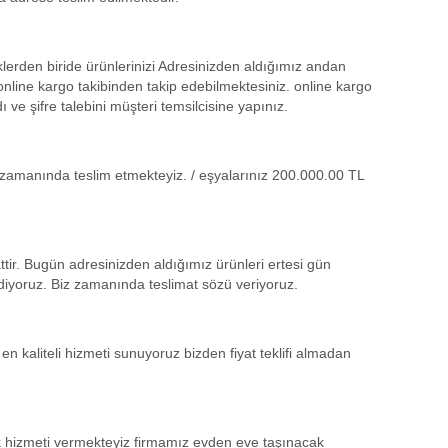
klerden biride ürünlerinizi Adresinizden aldığımız andan
online kargo takibinden takip edebilmektesiniz. online kargo
ı ve şifre talebini müşteri temsilcisine yapınız.
kle zamanında teslim etmekteyiz. / eşyalarınız 200.000.00 TL
tir. Bugün adresinizden aldığımız ürünleri ertesi gün
diyoruz. Biz zamanında teslimat sözü veriyoruz.
n kaliteli hizmeti sunuyoruz bizden fiyat teklifi almadan
 hizmeti vermekteyiz firmamız evden eve taşınacak