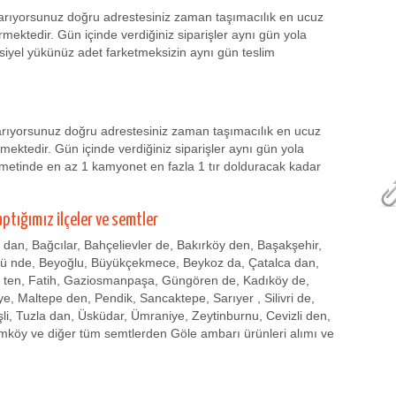
 arıyorsunuz doğru adrestesiniz zaman taşımacılık en ucuz
rmektedir. Gün içinde verdiğiniz siparişler aynı gün yola
rsiyel yükünüz adet farketmeksizin aynı gün teslim
arıyorsunuz doğru adrestesiniz zaman taşımacılık en ucuz
mektedir. Gün içinde verdiğiniz siparişler aynı gün yola
zmetinde en az 1 kamyonet en fazla 1 tır dolduracak kadar
aptığımız ilçeler ve semtler
r dan, Bağcılar, Bahçelievler de, Bakırköy den, Başakşehir,
zü nde, Beyoğlu, Büyükçekmece, Beykoz da, Çatalca dan,
 ten, Fatih, Gaziosmanpaşa, Güngören de, Kadıköy de,
, Maltepe den, Pendik, Sancaktepe, Sarıyer , Silivri de,
işli, Tuzla dan, Üsküdar, Ümraniye, Zeytinburnu, Cevizli den,
mköy ve diğer tüm semtlerden Göle ambarı ürünleri alımı ve