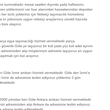
lere sunmaktadır mesai saatleri dışında yada haftasonu
ken yüklerinizmi var fuar alanından havaalanından depodan
r türlü yükleriniz için Nöbetçi taşımacılık hizmetimiz
 tır yükünüze uygun nöbetçi araçlarımız sürekli hazırda
n bize ulaşınız.
rça eşya taşımacılığı hizmeti vermektedir parça
 güvenle Göle ye taşıyoruz bir koli yada yüz koli adet ayrımı
 adresinizden alıp müşterinizin adresine taşıyoruz en uygun
taşıtmak için bizi arayınız.
ri Göle İzmir ambarı hizmeti vermektedir. Göle den İzmir'e
p İzmir de adresinize teslim ediyoruz yükleriniz 2 gün
ilmektedir.
2000 yılından beri Göle Ankara ambarı hizmeti vermektedir.
izi adresinizden alıp Ankara da adresinize teslim ediyoruz
a adrese teslim edilmektedir.