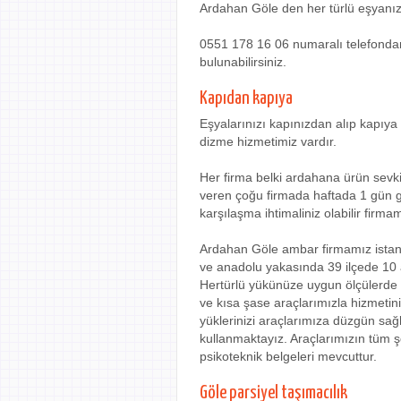
Ardahan Göle den her türlü eşyanızı i
0551 178 16 06 numaralı telefondan f
bulunabilirsiniz.
Kapıdan kapıya
Eşyalarınızı kapınızdan alıp kapıya 
dizme hizmetimiz vardır.
Her firma belki ardahana ürün sevk
veren çoğu firmada haftada 1 gün gö
karşılaşma ihtimaliniz olabilir firm
Ardahan Göle ambar firmamız istanb
ve anadolu yakasında 39 ilçede 10
Hertürlü yükünüze uygun ölçülerde 
ve kısa şase araçlarımızla hizmetin
yüklerinizi araçlarımıza düzgün sağ
kullanmaktayız. Araçlarımızın tüm şof
psikoteknik belgeleri mevcuttur.
Göle parsiyel taşımacılık