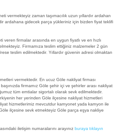
meti vermekteyiz zaman taşımacılık uzun yıllardır ardahan
 ardahana gidecek parça yükleriniz için bizden fiyat teklifi
 veren firmalar arasında en uygun fiyatlı ve en hızlı
elmekteyiz. Firmamıza teslim ettiğiniz malzemeler 2 gün
rese teslim edilmektedir. Yıllardır güvenin adresi olmaktan
metleri vermektedir. En ucuz Göle nakliyat firması
başınızda firmamız Göle şehir içi ve şehirler arası nakliyat
umuz tüm emtialar sigortalı olarak sevk edilmektedir.
rkiyenin her yerinden Göle ilçesine nakliyat hizmetleri
liyat hizmetlerimiz mevcutdur kamyonet yada kamyon ile
p Göle ilçesine sevk etmekteyiz Göle parça eşya nakliye
yfasındaki iletişim numaralarını arayınız
buraya tıklayın