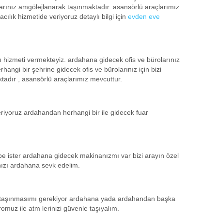
yalarınız amgölejlanarak taşınmaktadır. asansörlü araçlarımız
ılık hizmetide veriyoruz detaylı bilgi için
evden eve
ğı hizmeti vermekteyiz. ardahana gidecek ofis ve bürolarınız
angi bir şehrine gidecek ofis ve bürolarınız için bizi
tadır , asansörlü araçlarımız mevcuttur.
eriyoruz ardahandan herhangi bir ile gidecek fuar
be ister ardahana gidecek makinanızmı var bizi arayın özel
nızı ardahana sevk edelim.
 taşınmasımı gerekiyor ardahana yada ardahandan başka
omuz ile atm lerinizi güvenle taşıyalım.