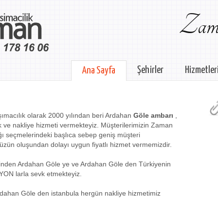
Zama
Şehirler
Hizmetler
Ana Sayfa
ımacılık olarak 2000 yılından beri Ardahan
Göle ambarı
,
k ve nakliye hizmeti vermekteyiz. Müşterilerimizin Zaman
ğı seçmelerindeki başlıca sebep geniş müşteri
üzün oluşundan dolayı uygun fiyatlı hizmet vermemizdir.
erinden Ardahan Göle ye ve Ardahan Göle den Türkiyenin
YON larla sevk etmekteyiz.
dahan Göle den istanbula hergün nakliye hizmetimiz