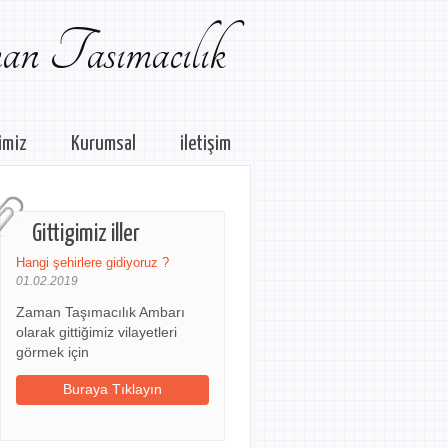
n Tasımacılık
imiz
Kurumsal
iletişim
Gittigimiz iller
Hangi şehirlere gidiyoruz ?
01.02.2019
Zaman Taşımacılık Ambarı
olarak gittiğimiz vilayetleri
görmek için
Buraya Tıklayın