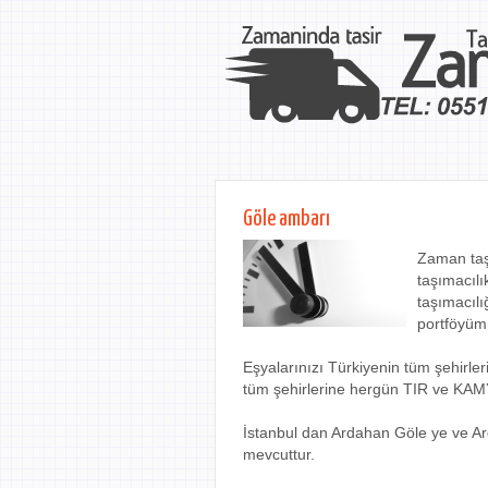
Göle ambarı
Zaman taş
taşımacılı
taşımacılı
portföyüm
Eşyalarınızı Türkiyenin tüm şehirl
tüm şehirlerine hergün TIR ve KAM
İstanbul dan Ardahan Göle ye ve Ar
mevcuttur.