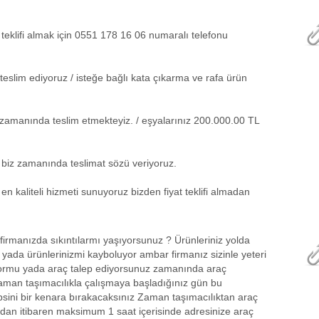
 teklifi almak için 0551 178 16 06 numaralı telefonu
teslim ediyoruz / isteğe bağlı kata çıkarma ve rafa ürün
kle zamanında teslim etmekteyiz. / eşyalarınız 200.000.00 TL
/ biz zamanında teslimat sözü veriyoruz.
n kaliteli hizmeti sunuyoruz bizden fiyat teklifi almadan
irmanızda sıkıntılarmı yaşıyorsunuz ? Ürünleriniz yolda
yada ürünlerinizmi kayboluyor ambar firmanız sizinle yeteri
yormu yada araç talep ediyorsunuz zamanında araç
man taşımacılıkla çalışmaya başladığınız gün bu
psini bir kenara bırakacaksınız Zaman taşımacılıktan araç
andan itibaren maksimum 1 saat içerisinde adresinize araç