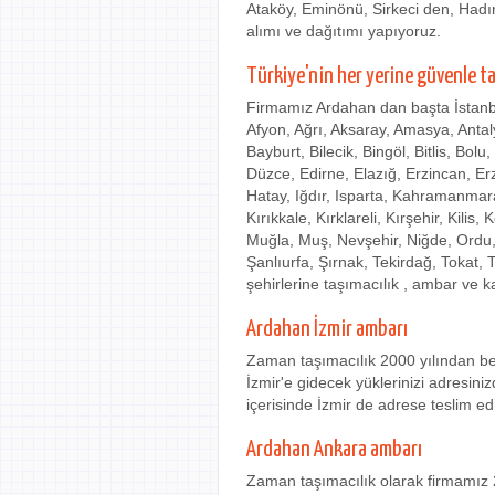
Ataköy, Eminönü, Sirkeci den, Had
alımı ve dağıtımı yapıyoruz.
Türkiye'nin her yerine güvenle t
Firmamız Ardahan dan başta İstanbu
Afyon, Ağrı, Aksaray, Amasya, Antaly
Bayburt, Bilecik, Bingöl, Bitlis, Bol
Düzce, Edirne, Elazığ, Erzincan, E
Hatay, Iğdır, Isparta, Kahramanma
Kırıkkale, Kırklareli, Kırşehir, Kili
Muğla, Muş, Nevşehir, Niğde, Ordu,
Şanlıurfa, Şırnak, Tekirdağ, Tokat,
şehirlerine taşımacılık , ambar ve k
Ardahan İzmir ambarı
Zaman taşımacılık 2000 yılından be
İzmir'e gidecek yüklerinizi adresini
içerisinde İzmir de adrese teslim ed
Ardahan Ankara ambarı
Zaman taşımacılık olarak firmamız 