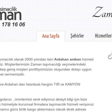
Zama
Şehirler
Hizmetler
Ana Sayfa
ımacılık olarak 2000 yılından beri
Ardahan ambarı
hizmeti
z. Müşterilerimizin Zaman taşımacılığı seçmelerindeki
ebep geniş müşteri portföyümüzün oluşundan dolayı uygun
zmet vermemizdir.
na ve Ardahan dan İstanbula hergün TIR ve KAMYON
larızı , ürünlerinizi sevk ediyoruz detayli bilgi için bize
 hizmetiyle kurumsal firmalara taşımacılık hizmeti veriyoruz
mamız günü birlik kargo aktarmasız olarak direk adrese