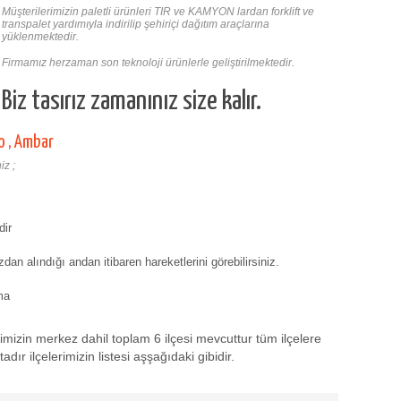
Müşterilerimizin paletli ürünleri TIR ve KAMYON lardan forklift ve
transpalet yardımıyla indirilip şehiriçi dağıtım araçlarına
yüklenmektedir.
Firmamız herzaman son teknoloji ürünlerle geliştirilmektedir.
Biz tasırız zamanınız size kalır.
o , Ambar
iz ;
dir
zdan alındığı andan itibaren hareketlerini görebilirsiniz.
ma
izin merkez dahil toplam 6 ilçesi mevcuttur tüm ilçelere
ır ilçelerimizin listesi aşşağıdaki gibidir.