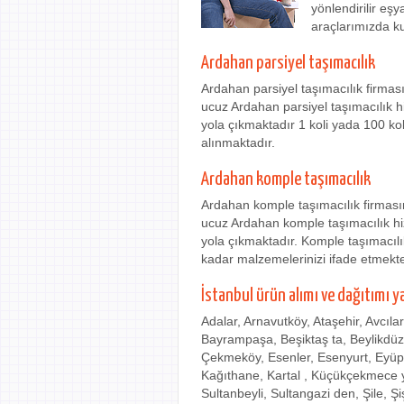
yönlendirilir eş
araçlarımızda ku
Ardahan parsiyel taşımacılık
Ardahan parsiyel taşımacılık firma
ucuz Ardahan parsiyel taşımacılık hi
yola çıkmaktadır 1 koli yada 100 ko
alınmaktadır.
Ardahan komple taşımacılık
Ardahan komple taşımacılık firması
ucuz Ardahan komple taşımacılık hiz
yola çıkmaktadır. Komple taşımacılı
kadar malzemelerinizi ifade etmekte
İstanbul ürün alımı ve dağıtımı y
Adalar, Arnavutköy, Ataşehir, Avcıla
Bayrampaşa, Beşiktaş ta, Beylikdü
Çekmeköy, Esenler, Esenyurt, Eyüp
Kağıthane, Kartal , Küçükçekmece ye
Sultanbeyli, Sultangazi den, Şile, Ş