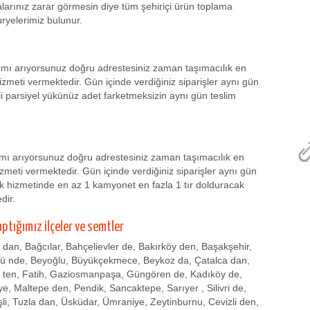
yalarınız zarar görmesin diye tüm şehiriçi ürün toplama
ryelerimiz bulunur.
sımı arıyorsunuz doğru adrestesiniz zaman taşımacılık en
zmeti vermektedir. Gün içinde verdiğiniz siparişler aynı gün
li parsiyel yükünüz adet farketmeksizin aynı gün teslim
mı arıyorsunuz doğru adrestesiniz zaman taşımacılık en
meti vermektedir. Gün içinde verdiğiniz siparişler aynı gün
k hizmetinde en az 1 kamyonet en fazla 1 tır dolduracak
dir.
aptığımız ilçeler ve semtler
r dan, Bağcılar, Bahçelievler de, Bakırköy den, Başakşehir,
zü nde, Beyoğlu, Büyükçekmece, Beykoz da, Çatalca dan,
 ten, Fatih, Gaziosmanpaşa, Güngören de, Kadıköy de,
, Maltepe den, Pendik, Sancaktepe, Sarıyer , Silivri de,
işli, Tuzla dan, Üsküdar, Ümraniye, Zeytinburnu, Cevizli den,