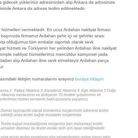
 gidecek yüklerinizi adresinizden alıp Ankara da adresinize
risinde Ankara da adrese teslim edilmektedir.
hizmetleri vermektedir. En ucuz Ardahan nakliyat firması
 başınızda firmamız Ardahan şehir içi ve şehirler arası
kta olduğumuz tüm emtialar sigortalı olarak sevk
yat hizmeti ve Türkiyenin her yerinden Ardahan iline nakliyat
 komple nakliyat hizmetlerimiz mevcutdur kamyonet yada
noktadan alıp Ardahan iline sevk etmekteyiz Ardahan parça
ur.
yfasındaki iletişim numaralarını arayınız
buraya tıklayın
ma 2. Trakya Aktarma 3. Karadeniz Aktarma 4. Ege Aktarma 5 Doğu
ktarma merkezimiz ve türkiyenin 70 ilindeki şubelerimiz ve
terilerimize hizmet vermenin haklı gururunu yaşıyoruz.
Zaman taşımacılık olarak ürünleriniz müşterinizin adresine teslim
edildiği anda teslim kağıdı imzalatılır müşterinize
Teslim kağıdı imzaladığında müşteriniz ben malzemeyi teslim
almadım diyemez bu teslim evrakı sizin için ispat niteliğindedir.
ıslak imzalı teslim evraklarını tüm müşterilerimiz online kargo takip