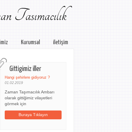
n Tasımacılık
imiz
Kurumsal
iletişim
Gittigimiz iller
Hangi şehirlere gidiyoruz ?
01.02.2019
Zaman Taşımacılık Ambarı
olarak gittiğimiz vilayetleri
görmek için
Buraya Tıklayın