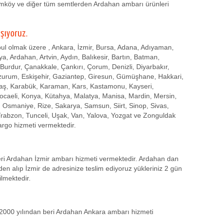
ımköy ve diğer tüm semtlerden Ardahan ambarı ürünleri
aşıyoruz.
l olmak üzere , Ankara, İzmir, Bursa, Adana, Adıyaman,
a, Ardahan, Artvin, Aydın, Balıkesir, Bartın, Batman,
u, Burdur, Çanakkale, Çankırı, Çorum, Denizli, Diyarbakır,
rzurum, Eskişehir, Gaziantep, Giresun, Gümüşhane, Hakkari,
raş, Karabük, Karaman, Kars, Kastamonu, Kayseri,
s, Kocaeli, Konya, Kütahya, Malatya, Manisa, Mardin, Mersin,
 Osmaniye, Rize, Sakarya, Samsun, Siirt, Sinop, Sivas,
 Trabzon, Tunceli, Uşak, Van, Yalova, Yozgat ve Zonguldak
argo hizmeti vermektedir.
ri Ardahan İzmir ambarı hizmeti vermektedir. Ardahan dan
zden alıp İzmir de adresinize teslim ediyoruz yükleriniz 2 gün
ilmektedir.
2000 yılından beri Ardahan Ankara ambarı hizmeti