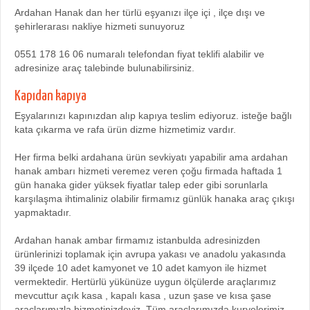
Ardahan Hanak dan her türlü eşyanızı ilçe içi , ilçe dışı ve
şehirlerarası nakliye hizmeti sunuyoruz
0551 178 16 06 numaralı telefondan fiyat teklifi alabilir ve
adresinize araç talebinde bulunabilirsiniz.
Kapıdan kapıya
Eşyalarınızı kapınızdan alıp kapıya teslim ediyoruz. isteğe bağlı
kata çıkarma ve rafa ürün dizme hizmetimiz vardır.
Her firma belki ardahana ürün sevkiyatı yapabilir ama ardahan
hanak ambarı hizmeti veremez veren çoğu firmada haftada 1
gün hanaka gider yüksek fiyatlar talep eder gibi sorunlarla
karşılaşma ihtimaliniz olabilir firmamız günlük hanaka araç çıkışı
yapmaktadır.
Ardahan hanak ambar firmamız istanbulda adresinizden
ürünlerinizi toplamak için avrupa yakası ve anadolu yakasında
39 ilçede 10 adet kamyonet ve 10 adet kamyon ile hizmet
vermektedir. Hertürlü yükünüze uygun ölçülerde araçlarımız
mevcuttur açık kasa , kapalı kasa , uzun şase ve kısa şase
araçlarımızla hizmetinizdeyiz. Tüm araçlarımızda kuryelerimiz