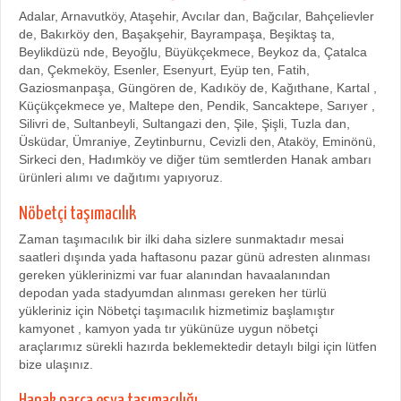
Adalar, Arnavutköy, Ataşehir, Avcılar dan, Bağcılar, Bahçelievler
de, Bakırköy den, Başakşehir, Bayrampaşa, Beşiktaş ta,
Beylikdüzü nde, Beyoğlu, Büyükçekmece, Beykoz da, Çatalca
dan, Çekmeköy, Esenler, Esenyurt, Eyüp ten, Fatih,
Gaziosmanpaşa, Güngören de, Kadıköy de, Kağıthane, Kartal ,
Küçükçekmece ye, Maltepe den, Pendik, Sancaktepe, Sarıyer ,
Silivri de, Sultanbeyli, Sultangazi den, Şile, Şişli, Tuzla dan,
Üsküdar, Ümraniye, Zeytinburnu, Cevizli den, Ataköy, Eminönü,
Sirkeci den, Hadımköy ve diğer tüm semtlerden Hanak ambarı
ürünleri alımı ve dağıtımı yapıyoruz.
Nöbetçi taşımacılık
Zaman taşımacılık bir ilki daha sizlere sunmaktadır mesai
saatleri dışında yada haftasonu pazar günü adresten alınması
gereken yüklerinizmi var fuar alanından havaalanından
depodan yada stadyumdan alınması gereken her türlü
yükleriniz için Nöbetçi taşımacılık hizmetimiz başlamıştır
kamyonet , kamyon yada tır yükünüze uygun nöbetçi
araçlarımız sürekli hazırda beklemektedir detaylı bilgi için lütfen
bize ulaşınız.
Hanak parça eşya taşımacılığı