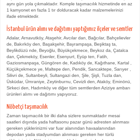
aynı gün yola çıkmaktadır. Komple taşımacılık hizmetinde en az
1 kamyonet en fazla 1 tır dolduracak kadar malzemelerinizi
ifade etmektedir.
İstanbul ürün alımı ve dağıtımı yaptığımız ilçeler ve semtler
Adalar, Arnavutköy, Ataşehir, Avcılar dan, Bağcılar, Bahçelievler
de, Bakırköy den, Başakşehir, Bayrampaşa, Beşiktaş ta,
Beylikdüzü nde, Beyoğlu, Büyükçekmece, Beykoz da, Çatalca
dan, Çekmeköy, Esenler, Esenyurt, Eyüp ten, Fatih,
Gaziosmanpaşa, Güngören de, Kadıköy de, Kağıthane, Kartal ,
Küçükçekmece ye, Maltepe den, Pendik, Sancaktepe, Sarıyer ,
Silivri de, Sultanbeyli, Sultangazi den, Şile, Şişli, Tuzla dan,
Üsküdar, Ümraniye, Zeytinburnu, Cevizli den, Ataköy, Eminönü,
Sirkeci den, Hadımköy ve diğer tüm semtlerden Aziziye ambarı
ürünleri alımı ve dağıtımı yapıyoruz.
Nöbetçi taşımacılık
Zaman taşımacılık bir ilki daha sizlere sunmaktadır mesai
saatleri dışında yada haftasonu pazar günü adresten alınması
gereken yüklerinizmi var fuar alanından havaalanından
depodan yada stadyumdan alınması gereken her türlü