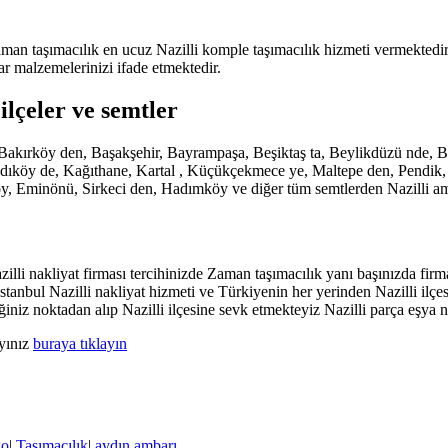
aman taşımacılık en ucuz Nazilli komple taşımacılık hizmeti vermektedir
ar malzemelerinizi ifade etmektedir.
ilçeler ve semtler
de, Bakırköy den, Başakşehir, Bayrampaşa, Beşiktaş ta, Beylikdüzü nd
köy de, Kağıthane, Kartal , Küçükçekmece ye, Maltepe den, Pendik, San
y, Eminönü, Sirkeci den, Hadımköy ve diğer tüm semtlerden Nazilli amb
lli nakliyat firması tercihinizde Zaman taşımacılık yanı başınızda firmam
stanbul Nazilli nakliyat hizmeti ve Türkiyenin her yerinden Nazilli ilçe
iniz noktadan alıp Nazilli ilçesine sevk etmekteyiz Nazilli parça eşya
ayınız
buraya tıklayın
go
|
Taşımacılık
|
aydın ambarı