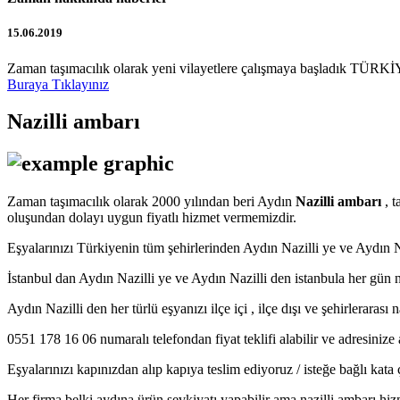
15.06.2019
Zaman taşımacılık olarak yeni vilayetlere çalışmaya başladık TÜRKİY
Buraya Tıklayınız
Nazilli ambarı
Zaman taşımacılık olarak 2000 yılından beri Aydın
Nazilli ambarı
, t
oluşundan dolayı uygun fiyatlı hizmet vermemizdir.
Eşyalarınızı Türkiyenin tüm şehirlerinden Aydın Nazilli ye ve Aydı
İstanbul dan Aydın Nazilli ye ve Aydın Nazilli den istanbula her gün 
Aydın Nazilli den her türlü eşyanızı ilçe içi , ilçe dışı ve şehirleraras
0551 178 16 06 numaralı telefondan fiyat teklifi alabilir ve adresinize 
Eşyalarınızı kapınızdan alıp kapıya teslim ediyoruz / isteğe bağlı kat
Her firma belki aydına ürün sevkiyatı yapabilir ama nazilli ambarı hizm