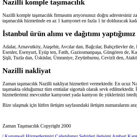
Nazilli komple taşımacılık
Nazilli komple taşımacılık firmasımı arıyorsunuz doğru adrestesiniz z
taşımacılık hizmetinde en az 1 kamyonet en fazla 1 tır dolduracak kad
İstanbul ürün alımı ve dağıtımı yaptığımız 
Adalar, Arnavutköy, Ataşehir, Avcılar dan, Bağcılar, Bahçelievler 
Esenler, Esenyurt, Eyüp ten, Fatih, Gaziosmanpaşa, Güngören de, Kadı
Şişli, Tuzla dan, Üsküdar, Ümraniye, Zeytinburnu, Cevizli den, Atakö
Nazilli nakliyat
Zaman taşımacılık Nazilli nakliyat hizmetleri vermektedir. En ucuz Nazi
taşımakta olduğumuz tüm emtialar sigortalı olarak sevk edilmektedir. İ
hizmetlerimiz mevcutdur kamyonet yada kamyon ile yüklerinizi istediğ
Bize ulaşmak için lütfen iletişim sayfasındaki iletişim numaralarını ar
Zaman Taşımacılık Copyright 2000
|
Kurumsal
|
Hizmetlerimiz
|
Çalıştığımız Şehirler
|
iletişim
|
Ambar
|
Kar