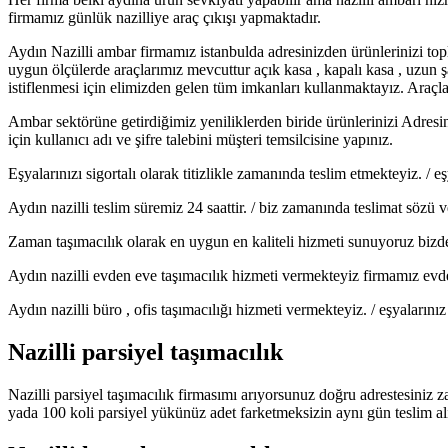
firmamız günlük nazilliye araç çıkışı yapmaktadır.
Aydın Nazilli ambar firmamız istanbulda adresinizden ürünlerinizi t
uygun ölçülerde araçlarımız mevcuttur açık kasa , kapalı kasa , uzun 
istiflenmesi için elimizden gelen tüm imkanları kullanmaktayız. Araçlar
Ambar sektörüne getirdiğimiz yeniliklerden biride ürünlerinizi Adresi
için kullanıcı adı ve şifre talebini müşteri temsilcisine yapınız.
Eşyalarınızı sigortalı olarak titizlikle zamanında teslim etmekteyiz. /
Aydın nazilli teslim süremiz 24 saattir. / biz zamanında teslimat sözü v
Zaman taşımacılık olarak en uygun en kaliteli hizmeti sunuyoruz bizde
Aydın nazilli evden eve taşımacılık hizmeti vermekteyiz firmamız evden
Aydın nazilli büro , ofis taşımacılığı hizmeti vermekteyiz. / eşyaların
Nazilli parsiyel taşımacılık
Nazilli parsiyel taşımacılık firmasımı arıyorsunuz doğru adrestesiniz z
yada 100 koli parsiyel yükünüz adet farketmeksizin aynı gün teslim al