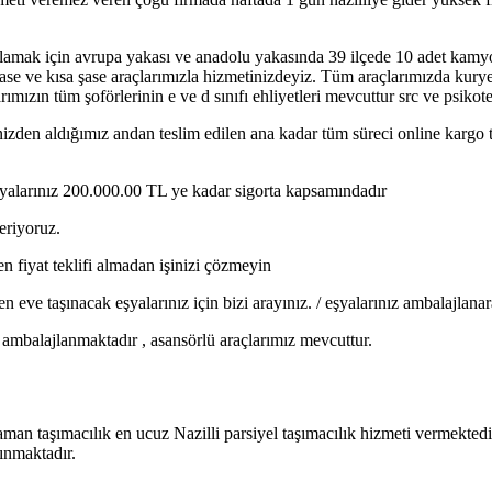
oplamak için avrupa yakası ve anadolu yakasında 39 ilçede 10 adet kam
şase ve kısa şase araçlarımızla hizmetinizdeyiz. Tüm araçlarımızda kur
ımızın tüm şoförlerinin e ve d sınıfı ehliyetleri mevcuttur src ve psikot
nizden aldığımız andan teslim edilen ana kadar tüm süreci online kargo 
 eşyalarınız 200.000.00 TL ye kadar sigorta kapsamındadır
eriyoruz.
n fiyat teklifi almadan işinizi çözmeyin
 eve taşınacak eşyalarınız için bizi arayınız. / eşyalarınız ambalajlana
ız ambalajlanmaktadır , asansörlü araçlarımız mevcuttur.
aman taşımacılık en ucuz Nazilli parsiyel taşımacılık hizmeti vermektedi
ınmaktadır.