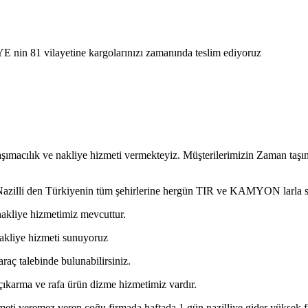
E nin 81 vilayetine kargolarınızı zamanında teslim ediyoruz
aşımacılık ve nakliye hizmeti vermekteyiz. Müşterilerimizin Zaman taşı
n Nazilli den Türkiyenin tüm şehirlerine hergün TIR ve KAMYON larla 
nakliye hizmetimiz mevcuttur.
ı nakliye hizmeti sunuyoruz
araç talebinde bulunabilirsiniz.
a çıkarma ve rafa ürün dizme hizmetimiz vardır.
eti veremez veren çoğu firmada haftada 1 gün nazilliye gider yüksek fiya