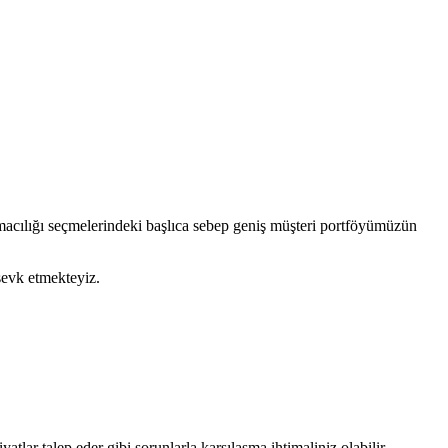
macılığı seçmelerindeki başlıca sebep geniş müşteri portföyümüzün
sevk etmekteyiz.
tlar talep eder gibi sorunlarla karşılaşma ihtimaliniz olabilir