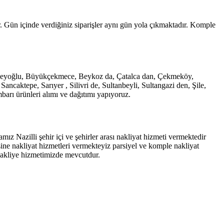
. Gün içinde verdiğiniz siparişler aynı gün yola çıkmaktadır. Komple
e, Beyoğlu, Büyükçekmece, Beykoz da, Çatalca dan, Çekmeköy,
caktepe, Sarıyer , Silivri de, Sultanbeyli, Sultangazi den, Şile,
arı ürünleri alımı ve dağıtımı yapıyoruz.
ız Nazilli şehir içi ve şehirler arası nakliyat hizmeti vermektedir
sine nakliyat hizmetleri vermekteyiz parsiyel ve komple nakliyat
 nakliye hizmetimizde mevcutdur.