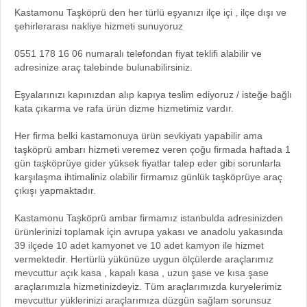
Kastamonu Taşköprü den her türlü eşyanızı ilçe içi , ilçe dışı ve
şehirlerarası nakliye hizmeti sunuyoruz
0551 178 16 06 numaralı telefondan fiyat teklifi alabilir ve
adresinize araç talebinde bulunabilirsiniz.
Eşyalarınızı kapınızdan alıp kapıya teslim ediyoruz / isteğe bağlı
kata çıkarma ve rafa ürün dizme hizmetimiz vardır.
Her firma belki kastamonuya ürün sevkiyatı yapabilir ama
taşköprü ambarı hizmeti veremez veren çoğu firmada haftada 1
gün taşköprüye gider yüksek fiyatlar talep eder gibi sorunlarla
karşılaşma ihtimaliniz olabilir firmamız günlük taşköprüye araç
çıkışı yapmaktadır.
Kastamonu Taşköprü ambar firmamız istanbulda adresinizden
ürünlerinizi toplamak için avrupa yakası ve anadolu yakasında
39 ilçede 10 adet kamyonet ve 10 adet kamyon ile hizmet
vermektedir. Hertürlü yükünüze uygun ölçülerde araçlarımız
mevcuttur açık kasa , kapalı kasa , uzun şase ve kısa şase
araçlarımızla hizmetinizdeyiz. Tüm araçlarımızda kuryelerimiz
mevcuttur yüklerinizi araçlarımıza düzgün sağlam sorunsuz