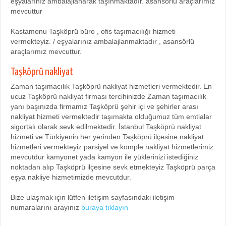
eşyalarınız ambalajlanarak taşınmaktadır. asansörlü araçlarımız
mevcuttur
Kastamonu Taşköprü büro , ofis taşımacılığı hizmeti
vermekteyiz. / eşyalarınız ambalajlanmaktadır , asansörlü
araçlarımız mevcuttur.
Taşköprü nakliyat
Zaman taşımacılık Taşköprü nakliyat hizmetleri vermektedir. En
ucuz Taşköprü nakliyat firması tercihinizde Zaman taşımacılık
yanı başınızda firmamız Taşköprü şehir içi ve şehirler arası
nakliyat hizmeti vermektedir taşımakta olduğumuz tüm emtialar
sigortalı olarak sevk edilmektedir. İstanbul Taşköprü nakliyat
hizmeti ve Türkiyenin her yerinden Taşköprü ilçesine nakliyat
hizmetleri vermekteyiz parsiyel ve komple nakliyat hizmetlerimiz
mevcutdur kamyonet yada kamyon ile yüklerinizi istediğiniz
noktadan alıp Taşköprü ilçesine sevk etmekteyiz Taşköprü parça
eşya nakliye hizmetimizde mevcutdur.
Bize ulaşmak için lütfen iletişim sayfasındaki iletişim
numaralarını arayınız
buraya tıklayın