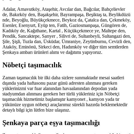
Adalar, Arnavutköy, Ataşehir, Avcılar dan, Bağcılar, Bahçelievler
de, Bakırköy den, Başakşehir, Bayrampaşa, Beşiktaş ta, Beylikdüzü
nde, Beyoğlu, Büyükçekmece, Beykoz da, Çatalca dan, Çekmeköy,
Esenler, Esenyurt, Eyüp ten, Fatih, Gaziosmanpaşa, Güngören de,
Kadıköy de, Kağıthane, Kartal , Küçükçekmece ye, Maltepe den,
Pendik, Sancaktepe, Sarıyer , Silivri de, Sultanbeyli, Sultangazi den,
Şile, Şişli, Tuzla dan, Üsküdar, Ümraniye, Zeytinburnu, Cevizli den,
Ataköy, Eminönü, Sirkeci den, Hadımköy ve diğer tüm semtlerden
Şenkaya ambarı ürünleri alımı ve dağıtımı yapıyoruz.
Nöbetçi taşımacılık
Zaman taşımacılık bir ilki daha sizlere sunmaktadır mesai saatleri
dışında yada haftasonu pazar günü adresten alınması gereken
yüklerinizmi var fuar alanından havaalanından depodan yada
stadyumdan alınması gereken her türlü yükleriniz için Nöbetçi
taşımacılık hizmetimiz başlamıştır kamyonet , kamyon yada tır
yükünüze uygun nöbetçi araçlarımız sürekli hazırda beklemektedir
detaylı bilgi için lütfen bize ulaşınız.
Şenkaya parça eşya taşımacılığı