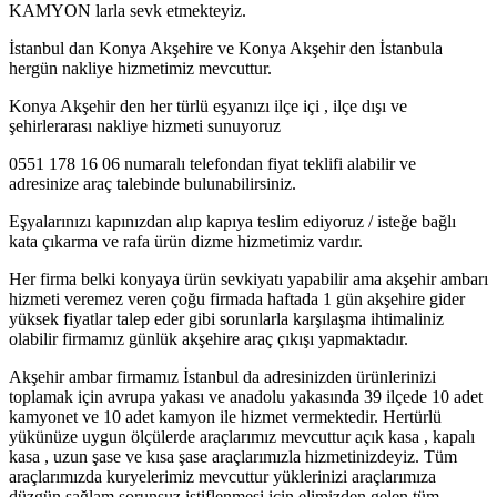
KAMYON larla sevk etmekteyiz.
İstanbul dan Konya Akşehire ve Konya Akşehir den İstanbula
hergün nakliye hizmetimiz mevcuttur.
Konya Akşehir den her türlü eşyanızı ilçe içi , ilçe dışı ve
şehirlerarası nakliye hizmeti sunuyoruz
0551 178 16 06 numaralı telefondan fiyat teklifi alabilir ve
adresinize araç talebinde bulunabilirsiniz.
Eşyalarınızı kapınızdan alıp kapıya teslim ediyoruz / isteğe bağlı
kata çıkarma ve rafa ürün dizme hizmetimiz vardır.
Her firma belki konyaya ürün sevkiyatı yapabilir ama akşehir ambarı
hizmeti veremez veren çoğu firmada haftada 1 gün akşehire gider
yüksek fiyatlar talep eder gibi sorunlarla karşılaşma ihtimaliniz
olabilir firmamız günlük akşehire araç çıkışı yapmaktadır.
Akşehir ambar firmamız İstanbul da adresinizden ürünlerinizi
toplamak için avrupa yakası ve anadolu yakasında 39 ilçede 10 adet
kamyonet ve 10 adet kamyon ile hizmet vermektedir. Hertürlü
yükünüze uygun ölçülerde araçlarımız mevcuttur açık kasa , kapalı
kasa , uzun şase ve kısa şase araçlarımızla hizmetinizdeyiz. Tüm
araçlarımızda kuryelerimiz mevcuttur yüklerinizi araçlarımıza
düzgün sağlam sorunsuz istiflenmesi için elimizden gelen tüm