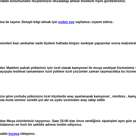
takibi bölümünden müşterinizin imzaladığı ambar tesellüm fişini görebilirsiniz.
 ile taşınır. Detaylı bilgi almak için
evden eve
sayfamızı ziyaret ediniz.
 süreleri bazı ambarlar varki ilçelere haftada birgün sevkiyat yapıyorlar sonra malze
r. Madden pahalı yükleriniz için özel olarak kamyonet ile muşa sevkiyat hizmetimiz 
ışıyla teslimat tamamlanır özel yüklere özel çözümler zaman taşımacılıkta bu hizmetimi
e göre çorluda yükünüze özel ölçülerde araç ayarlanarak kamyonet , minibüs , kamyon 
la mola vermez sürekli yol alır ve uydu üzerinden araç takip edilir.
 dan Muşa ürünlerinizi taşıyoruz. Saat 15:00 dan önce verdiğiniz siparişleri aynı gün ş
alarınızı en hızlı bir şekilde adrese teslim ediyoruz.
halde
buraya
tıklayınız.