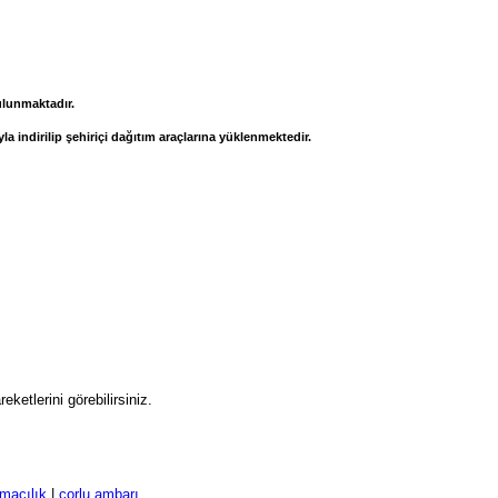
ulunmaktadır.
la indirilip şehiriçi dağıtım araçlarına yüklenmektedir.
eketlerini görebilirsiniz.
macılık
|
çorlu ambarı