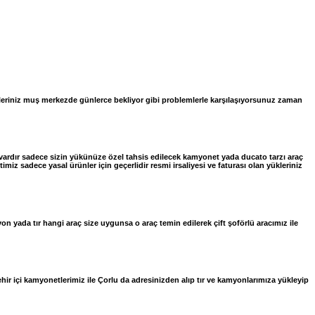
meleriniz muş merkezde günlerce bekliyor gibi problemlerle karşılaşıyorsunuz zaman
vardır sadece sizin yükünüze özel tahsis edilecek kamyonet yada ducato tarzı araç
z sadece yasal ürünler için geçerlidir resmi irsaliyesi ve faturası olan yükleriniz
yada tır hangi araç size uygunsa o araç temin edilerek çift şoförlü aracımız ile
ehir içi kamyonetlerimiz ile Çorlu da adresinizden alıp tır ve kamyonlarımıza yükleyip