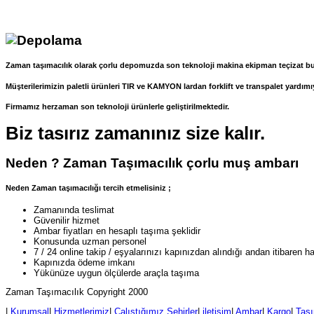
Zaman taşımacılık olarak çorlu depomuzda son teknoloji makina ekipman teçizat b
Müşterilerimizin paletli ürünleri TIR ve KAMYON lardan forklift ve transpalet yardımıy
Firmamız herzaman son teknoloji ürünlerle geliştirilmektedir.
Biz tasırız zamanınız size kalır.
Neden ? Zaman Taşımacılık çorlu muş ambarı
Neden Zaman taşımacılığı tercih etmelisiniz ;
Zamanında teslimat
Güvenilir hizmet
Ambar fiyatları en hesaplı taşıma şeklidir
Konusunda uzman personel
7 / 24 online takip / eşyalarınızı kapınızdan alındığı andan itibaren har
Kapınızda ödeme imkanı
Yükünüze uygun ölçülerde araçla taşıma
Zaman Taşımacılık Copyright 2000
|
Kurumsal
|
Hizmetlerimiz
|
Çalıştığımız Şehirler
|
iletişim
|
Ambar
|
Kargo
|
Taşı