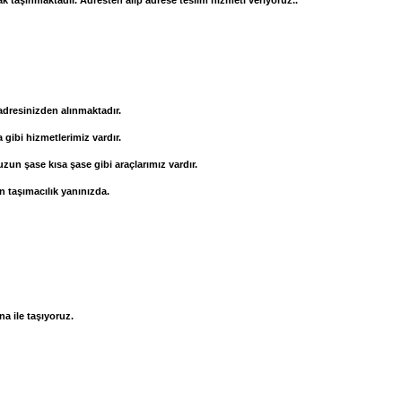
ak taşınmaktadır. Adresten alıp adrese teslim hizmeti veriyoruz..
adresinizden alınmaktadır.
a gibi hizmetlerimiz vardır.
un şase kısa şase gibi araçlarımız vardır.
n taşımacılık yanınızda.
na ile taşıyoruz.