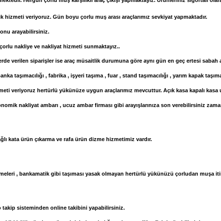
ktedir. Hergün çorlu muş karşılıklı araç çıkışı yapmaktayız. Ürünleriniz sigortalı olar
k hizmeti veriyoruz. Gün boyu çorlu muş arası araçlarımız sevkiyat yapmaktadır.
onu arayabilirsiniz.
çorlu nakliye ve nakliyat hizmeti sunmaktayız..
lerde verilen siparişler ise araç müsaitlik durumuna göre aynı gün en geç ertesi sabah 
nka taşımacılığı , fabrika , işyeri taşıma , fuar , stand taşımacılığı , yarım kapak taşım
eti veriyoruz hertürlü yükünüze uygun araçlarımız mevcuttur. Açık kasa kapalı kasa uz
konomik nakliyat ambarı , ucuz ambar firması gibi arayışlarınıza son verebilirsiniz zama
ağlı kata ürün çıkarma ve rafa ürün dizme hizmetimiz vardır.
malzemeleri , bankamatik gibi taşıması yasak olmayan hertürlü yükünüzü çorludan muşa iti
takip sisteminden online takibini yapabilirsiniz.