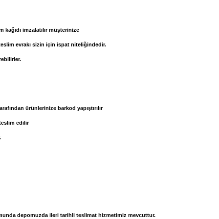
m kağıdı imzalatılır müşterinize
im evrakı sizin için ispat niteliğindedir.
bilirler.
rafından ürünlerinize barkod yapıştırılır
slim edilir
.
rumunda depomuzda ileri tarihli teslimat hizmetimiz mevcuttur.