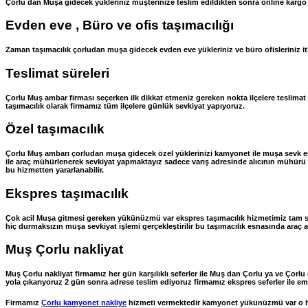
Çorlu dan Muşa gidecek yükleriniz müşterinize teslim edildikten sonra online kargo 
Evden eve , Büro ve ofis taşımacılığı
Zaman taşımacılık çorludan muşa gidecek evden eve yükleriniz ve büro ofisleriniz itina
Teslimat süreleri
Çorlu Muş ambar firması seçerken ilk dikkat etmeniz gereken nokta ilçelere teslimat
taşımacılık olarak firmamız tüm ilçelere günlük sevkiyat yapıyoruz.
Özel taşımacılık
Çorlu Muş ambarı çorludan muşa gidecek özel yüklerinizi kamyonet ile muşa sevk ede
ile araç mühürlenerek sevkiyat yapmaktayız sadece varış adresinde alıcının mühürü aç
bu hizmetten yararlanabilir.
Ekspres taşımacılık
Çok acil Muşa gitmesi gereken yükünüzmü var ekspres taşımacılık hizmetimiz tam siz
hiç durmaksızın muşa sevkiyat işlemi gerçekleştirilir bu taşımacılık esnasında araç as
Muş Çorlu nakliyat
Muş Çorlu nakliyat firmamız her gün karşılıklı seferler ile Muş dan Çorlu ya ve Çorlu
yola çıkarıyoruz 2 gün sonra adrese teslim ediyoruz firmamız ekspres seferler ile emti
Firmamız
Çorlu kamyonet nakliye
hizmeti vermektedir kamyonet yükünüzmü var o 