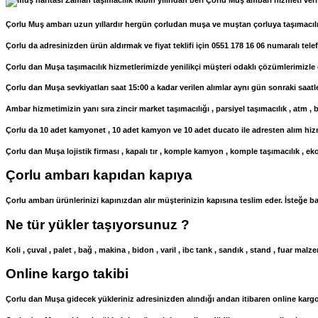
Zaman taşımacılık ikibin yılından beri Çorlu Muş ambarı hizmeti verme
Çorlu Muş ambarı uzun yıllardır hergün çorludan muşa ve muştan çorluya taşımacılı
Çorlu da adresinizden ürün aldırmak ve fiyat teklifi için 0551 178 16 06 numaralı telef
Çorlu dan Muşa taşımacılık hizmetlerimizde yenilikçi müşteri odaklı çözümlerimizle 
Çorlu dan Muşa sevkiyatları saat 15:00 a kadar verilen alımlar aynı gün sonraki saat
Ambar hizmetimizin yanı sıra zincir market taşımacılığı , parsiyel taşımacılık , atm , ba
Çorlu da 10 adet kamyonet , 10 adet kamyon ve 10 adet ducato ile adresten alım hizm
Çorlu dan Muşa lojistik firması , kapalı tır , komple kamyon , komple taşımacılık , e
Çorlu ambarı kapıdan kapıya
Çorlu ambarı ürünlerinizi kapınızdan alır müşterinizin kapısına teslim eder. İsteğe b
Ne tür yükler taşıyorsunuz ?
Koli , çuval , palet , bağ , makina , bidon , varil , ibc tank , sandık , stand , fuar 
Online kargo takibi
Çorlu dan Muşa gidecek yükleriniz adresinizden alındığı andan itibaren online kargo 