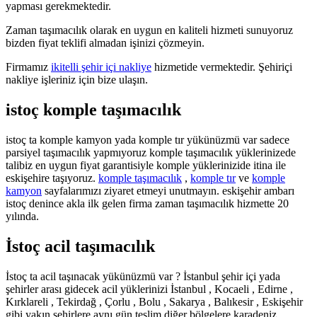
yapması gerekmektedir.
Zaman taşımacılık olarak en uygun en kaliteli hizmeti sunuyoruz
bizden fiyat teklifi almadan işinizi çözmeyin.
Firmamız
ikitelli şehir içi nakliye
hizmetide vermektedir. Şehiriçi
nakliye işleriniz için bize ulaşın.
istoç komple taşımacılık
istoç ta komple kamyon yada komple tır yükünüzmü var sadece
parsiyel taşımacılık yapmıyoruz komple taşımacılık yüklerinizede
talibiz en uygun fiyat garantisiyle komple yüklerinizide itina ile
eskişehire taşıyoruz.
komple taşımacılık
,
komple tır
ve
komple
kamyon
sayfalarımızı ziyaret etmeyi unutmayın. eskişehir ambarı
istoç denince akla ilk gelen firma zaman taşımacılık hizmette 20
yılında.
İstoç acil taşımacılık
İstoç ta acil taşınacak yükünüzmü var ? İstanbul şehir içi yada
şehirler arası gidecek acil yüklerinizi İstanbul , Kocaeli , Edirne ,
Kırklareli , Tekirdağ , Çorlu , Bolu , Sakarya , Balıkesir , Eskişehir
gibi yakın şehirlere aynı gün teslim diğer bölgelere karadeniz ,