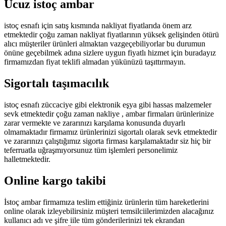
Ucuz istoç ambar
istoç esnafı için satış kısmında nakliyat fiyatlarıda önem arz
etmektedir çoğu zaman nakliyat fiyatlarının yüksek gelişinden ötürü
alıcı müşteriler ürünleri almaktan vazgeçebiliyorlar bu durumun
önüne geçebilmek adına sizlere uygun fiyatlı hizmet için buradayız
firmamızdan fiyat teklifi almadan yükünüzü taşıttırmayın.
Sigortalı taşımacılık
istoç esnafı züccaciye gibi elektronik eşya gibi hassas malzemeler
sevk etmektedir çoğu zaman nakliye , ambar firmaları ürünlerinize
zarar vermekte ve zararınızı karşılama konusunda duyarlı
olmamaktadır firmamız ürünlerinizi sigortalı olarak sevk etmektedir
ve zararınızı çalıştığımız sigorta firması karşılamaktadır siz hiç bir
teferruatla uğraşmıyorsunuz tüm işlemleri personelimiz
halletmektedir.
Online kargo takibi
İstoç ambar firmamıza teslim ettiğiniz ürünlerin tüm hareketlerini
online olarak izleyebilirsiniz müşteri temsilciilerimizden alacağınız
kullanıcı adı ve şifre iile tüm gönderilerinizi tek ekrandan