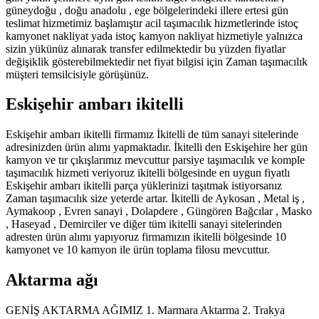
güneydoğu , doğu anadolu , ege bölgelerindeki illere ertesi gün
teslimat hizmetimiz başlamıştır acil taşımacılık hizmetlerinde istoç
kamyonet nakliyat yada istoç kamyon nakliyat hizmetiyle yalnızca
sizin yükünüz alınarak transfer edilmektedir bu yüzden fiyatlar
değişiklik gösterebilmektedir net fiyat bilgisi için Zaman taşımacılık
müşteri temsilcisiyle görüşünüz.
Eskişehir ambarı ikitelli
Eskişehir ambarı ikitelli firmamız İkitelli de tüm sanayi sitelerinde
adresinizden ürün alımı yapmaktadır. İkitelli den Eskişehire her gün
kamyon ve tır çıkışlarımız mevcuttur parsiye taşımacılık ve komple
taşımacılık hizmeti veriyoruz ikitelli bölgesinde en uygun fiyatlı
Eskişehir ambarı ikitelli parça yüklerinizi taşıtmak istiyorsanız
Zaman taşımacılık size yeterde artar. İkitelli de Aykosan , Metal iş ,
Aymakoop , Evren sanayi , Dolapdere , Güngören Bağcılar , Masko
, Haseyad , Demirciler ve diğer tüm ikitelli sanayi sitelerinden
adresten ürün alımı yapıyoruz firmamızın ikitelli bölgesinde 10
kamyonet ve 10 kamyon ile ürün toplama filosu mevcuttur.
Aktarma ağı
GENİŞ AKTARMA AĞIMIZ 1. Marmara Aktarma 2. Trakya