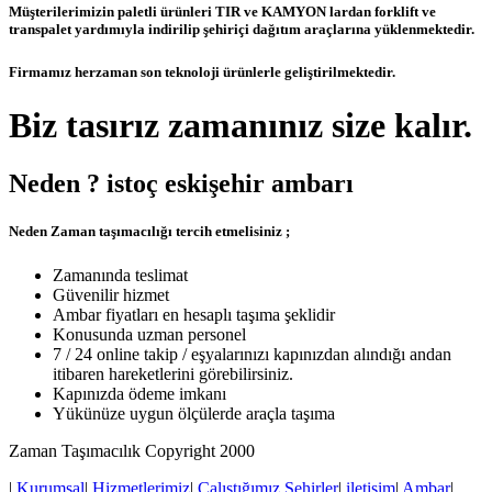
Müşterilerimizin paletli ürünleri TIR ve KAMYON lardan forklift ve
transpalet yardımıyla indirilip şehiriçi dağıtım araçlarına yüklenmektedir.
Firmamız herzaman son teknoloji ürünlerle geliştirilmektedir.
Biz tasırız zamanınız size kalır.
Neden ? istoç eskişehir ambarı
Neden Zaman taşımacılığı tercih etmelisiniz ;
Zamanında teslimat
Güvenilir hizmet
Ambar fiyatları en hesaplı taşıma şeklidir
Konusunda uzman personel
7 / 24 online takip / eşyalarınızı kapınızdan alındığı andan
itibaren hareketlerini görebilirsiniz.
Kapınızda ödeme imkanı
Yükünüze uygun ölçülerde araçla taşıma
Zaman Taşımacılık Copyright 2000
|
Kurumsal
|
Hizmetlerimiz
|
Çalıştığımız Şehirler
|
iletişim
|
Ambar
|