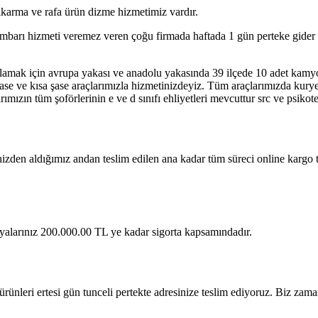
 çıkarma ve rafa ürün dizme hizmetimiz vardır.
ambarı hizmeti veremez veren çoğu firmada haftada 1 gün perteke gider yük
oplamak için avrupa yakası ve anadolu yakasında 39 ilçede 10 adet kam
şase ve kısa şase araçlarımızla hizmetinizdeyiz. Tüm araçlarımızda kur
ımızın tüm şoförlerinin e ve d sınıfı ehliyetleri mevcuttur src ve psikot
nizden aldığımız andan teslim edilen ana kadar tüm süreci online kargo 
 eşyalarınız 200.000.00 TL ye kadar sigorta kapsamındadır.
ürünleri ertesi gün tunceli pertekte adresinize teslim ediyoruz. Biz zam