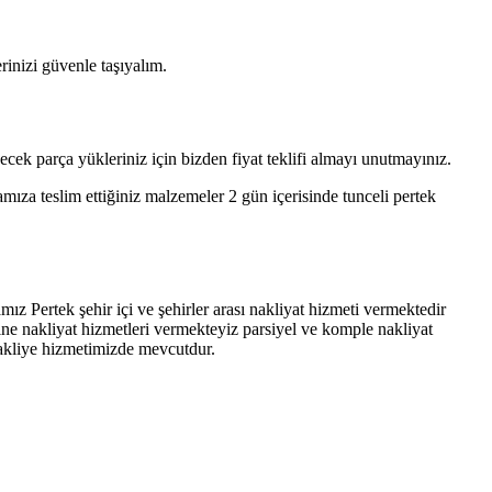
inizi güvenle taşıyalım.
ecek parça yükleriniz için bizden fiyat teklifi almayı unutmayınız.
amıza teslim ettiğiniz malzemeler 2 gün içerisinde tunceli pertek
ız Pertek şehir içi ve şehirler arası nakliyat hizmeti vermektedir
ine nakliyat hizmetleri vermekteyiz parsiyel ve komple nakliyat
nakliye hizmetimizde mevcutdur.