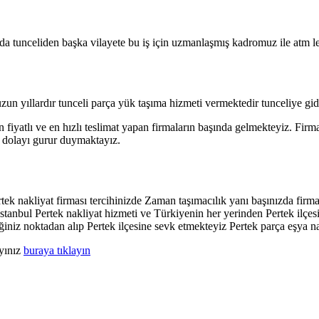
a tunceliden başka vilayete bu iş için uzmanlaşmış kadromuz ile atm ler
zun yıllardır tunceli parça yük taşıma hizmeti vermektedir tunceliye gid
 fiyatlı ve en hızlı teslimat yapan firmaların başında gelmekteyiz. Firm
n dolayı gurur duymaktayız.
ek nakliyat firması tercihinizde Zaman taşımacılık yanı başınızda firmam
stanbul Pertek nakliyat hizmeti ve Türkiyenin her yerinden Pertek ilçes
iniz noktadan alıp Pertek ilçesine sevk etmekteyiz Pertek parça eşya 
ayınız
buraya tıklayın