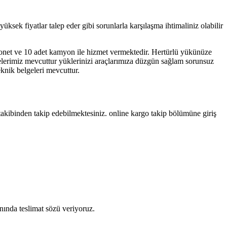
sek fiyatlar talep eder gibi sorunlarla karşılaşma ihtimaliniz olabilir
yonet ve 10 adet kamyon ile hizmet vermektedir. Hertürlü yükünüze
yelerimiz mevcuttur yüklerinizi araçlarımıza düzgün sağlam sorunsuz
eknik belgeleri mevcuttur.
takibinden takip edebilmektesiniz. online kargo takip bölümüne giriş
anında teslimat sözü veriyoruz.