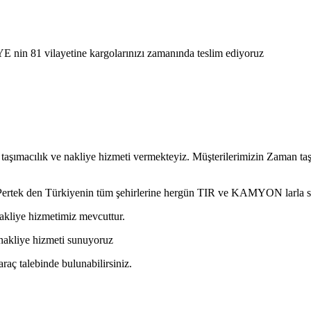
E nin 81 vilayetine kargolarınızı zamanında teslim ediyoruz
 taşımacılık ve nakliye hizmeti vermekteyiz. Müşterilerimizin Zaman ta
li Pertek den Türkiyenin tüm şehirlerine hergün TIR ve KAMYON larla 
nakliye hizmetimiz mevcuttur.
sı nakliye hizmeti sunuyoruz
araç talebinde bulunabilirsiniz.