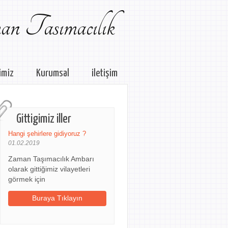
n Tasımacılık
imiz
Kurumsal
iletişim
Gittigimiz iller
Hangi şehirlere gidiyoruz ?
01.02.2019
Zaman Taşımacılık Ambarı
olarak gittiğimiz vilayetleri
görmek için
Buraya Tıklayın