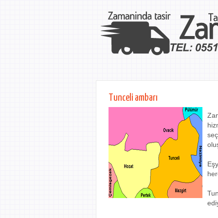
Tunceli ambarı
Zam
hiz
seç
olu
Eşy
her
Tun
edi