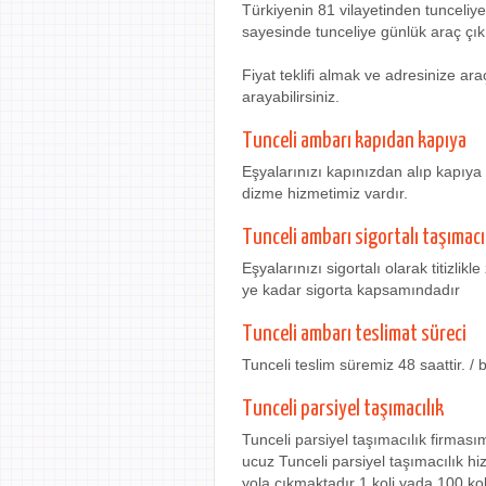
Türkiyenin 81 vilayetinden tunceli
sayesinde tunceliye günlük araç çık
Fiyat teklifi almak ve adresinize a
arayabilirsiniz.
Tunceli ambarı kapıdan kapıya
Eşyalarınızı kapınızdan alıp kapıya 
dizme hizmetimiz vardır.
Tunceli ambarı sigortalı taşımacı
Eşyalarınızı sigortalı olarak titizli
ye kadar sigorta kapsamındadır
Tunceli ambarı teslimat süreci
Tunceli teslim süremiz 48 saattir. /
Tunceli parsiyel taşımacılık
Tunceli parsiyel taşımacılık firmas
ucuz Tunceli parsiyel taşımacılık hi
yola çıkmaktadır 1 koli yada 100 ko