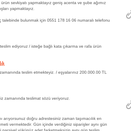
ye ürün sevkiyatı yapmaktayız geniş acenta ve şube ağımız
ışları yapmaktayız.
raç talebinde bulunmak için 0551 178 16 06 numaralı telefonu
teslim ediyoruz / isteğe bağlı kata çıkarma ve rafa ürün
lık
kle zamanında teslim etmekteyiz. / eşyalarınız 200.000.00 TL
 biz zamanında teslimat sözü veriyoruz.
ımı arıyorsunuz doğru adrestesiniz zaman taşımacılık en
zmeti vermektedir. Gün içinde verdiğiniz siparişler aynı gün
li parsiyel yükünüz adet farketmeksizin aynı gün teslim