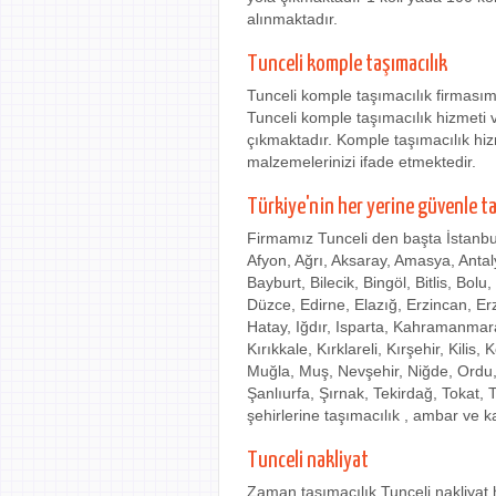
alınmaktadır.
Tunceli komple taşımacılık
Tunceli komple taşımacılık firması
Tunceli komple taşımacılık hizmeti v
çıkmaktadır. Komple taşımacılık hi
malzemelerinizi ifade etmektedir.
Türkiye'nin her yerine güvenle t
Firmamız Tunceli den başta İstanbu
Afyon, Ağrı, Aksaray, Amasya, Antaly
Bayburt, Bilecik, Bingöl, Bitlis, Bol
Düzce, Edirne, Elazığ, Erzincan, E
Hatay, Iğdır, Isparta, Kahramanma
Kırıkkale, Kırklareli, Kırşehir, Kili
Muğla, Muş, Nevşehir, Niğde, Ordu,
Şanlıurfa, Şırnak, Tekirdağ, Tokat,
şehirlerine taşımacılık , ambar ve k
Tunceli nakliyat
Zaman taşımacılık Tunceli nakliyat h