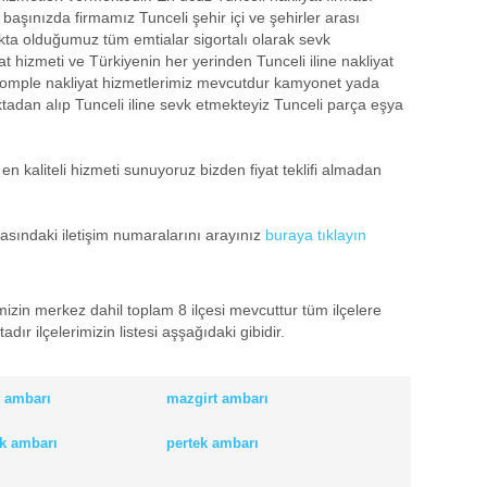
başınızda firmamız Tunceli şehir içi ve şehirler arası
kta olduğumuz tüm emtialar sigortalı olarak sevk
at hizmeti ve Türkiyenin her yerinden Tunceli iline nakliyat
 komple nakliyat hizmetlerimiz mevcutdur kamyonet yada
oktadan alıp Tunceli iline sevk etmekteyiz Tunceli parça eşya
n kaliteli hizmeti sunuyoruz bizden fiyat teklifi almadan
yfasındaki iletişim numaralarını arayınız
buraya tıklayın
izin merkez dahil toplam 8 ilçesi mevcuttur tüm ilçelere
ır ilçelerimizin listesi aşşağıdaki gibidir.
 ambarı
mazgirt ambarı
k ambarı
pertek ambarı