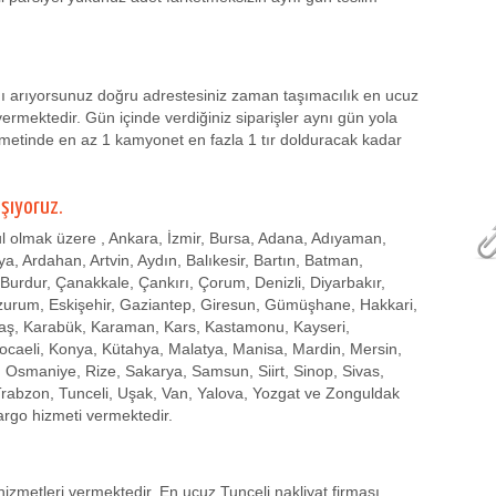
mı arıyorsunuz doğru adrestesiniz zaman taşımacılık en ucuz
ermektedir. Gün içinde verdiğiniz siparişler aynı gün yola
zmetinde en az 1 kamyonet en fazla 1 tır dolduracak kadar
aşıyoruz.
l olmak üzere , Ankara, İzmir, Bursa, Adana, Adıyaman,
a, Ardahan, Artvin, Aydın, Balıkesir, Bartın, Batman,
u, Burdur, Çanakkale, Çankırı, Çorum, Denizli, Diyarbakır,
rzurum, Eskişehir, Gaziantep, Giresun, Gümüşhane, Hakkari,
raş, Karabük, Karaman, Kars, Kastamonu, Kayseri,
s, Kocaeli, Konya, Kütahya, Malatya, Manisa, Mardin, Mersin,
 Osmaniye, Rize, Sakarya, Samsun, Siirt, Sinop, Sivas,
 Trabzon, Tunceli, Uşak, Van, Yalova, Yozgat ve Zonguldak
argo hizmeti vermektedir.
izmetleri vermektedir. En ucuz Tunceli nakliyat firması