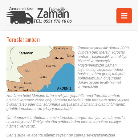
Ana Sayfa
Toroslar ambarı
Şehirler
Zaman taşımacılık olarak 2000
yılından beri Mersin Toroslar
ambarı , taşımacılık ve nakliye
Hizmetlerimiz
hizmeti vermekteyiz.
Müşterilerimizin Zaman
taşımacılığı seçmelerindeki
Kurumsal
başlıca sebep geniş müşteri
portföyümüzün oluşundan
dolayı uygun fiyatlı hizmet
iletişim
vermemizdir.
Her firma belki Mersine ürün sevkiyatı yapabilir ama Toroslar ambarı
hizmeti veremez veren çoğu firmada haftada 1 gün toroslara gider yüksek
fiyatlar talep eder gibi sorunlarla karşılaşma ihtimaliniz olabilir firmamız
günlük toroslara araç çıkışı yapmaktadır.
Ürünlerinizi istanbuldan mersin toroslara hergün kamyon ve tırlarımızla
sevk ediyoruz / Türkiyenin tüm şehirlerinden mersin toroslara nakliye
hizmeti veriyoruz.
Geniş şube ve acenta ağımız sayesinde çapraz sevkiyatlarınızıda