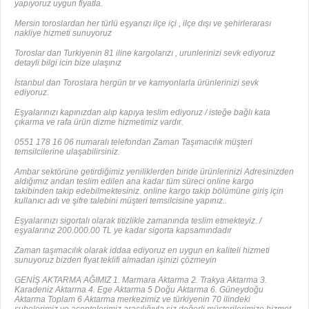
yapıyoruz uygun fiyatla.
Mersin toroslardan her türlü eşyanızı ilçe içi , ilçe dışı ve şehirlerarası
nakliye hizmeti sunuyoruz
Toroslar dan Turkiyenin 81 iline kargolarızı , urunlerinizi sevk ediyoruz
detayli bilgi icin bize ulaşınız
İstanbul dan Toroslara hergün tır ve kamyonlarla ürünlerinizi sevk
ediyoruz.
Eşyalarınızı kapınızdan alıp kapıya teslim ediyoruz / isteğe bağlı kata
çıkarma ve rafa ürün dizme hizmetimiz vardır.
0551 178 16 06 numaralı telefondan Zaman Taşımacılık müşteri
temsilcilerine ulaşabilirsiniz.
Ambar sektörüne getirdiğimiz yeniliklerden biride ürünlerinizi Adresinizden
aldığımız andan teslim edilen ana kadar tüm süreci online kargo
takibinden takip edebilmektesiniz. online kargo takip bölümüne giriş için
kullanıcı adı ve şifre talebini müşteri temsilcisine yapınız..
Eşyalarınızı sigortalı olarak titizlikle zamanında teslim etmekteyiz. /
eşyalarınız 200.000.00 TL ye kadar sigorta kapsamındadır
Zaman taşımacılık olarak iddaa ediyoruz en uygun en kaliteli hizmeti
sunuyoruz bizden fiyat teklifi almadan işinizi çözmeyin
GENİŞ AKTARMA AĞIMIZ 1. Marmara Aktarma 2. Trakya Aktarma 3.
Karadeniz Aktarma 4. Ege Aktarma 5 Doğu Aktarma 6. Güneydoğu
Aktarma Toplam 6 Aktarma merkezimiz ve türkiyenin 70 ilindeki
şubelerimiz ve acentelerimiz aracılığıyla siz değerli müşterilerimize hizmet