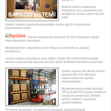
Barkod sistemi sayesinde
ürünleriniz tam zamanında söz
verdiğimiz zaman adrese teslim
edilir
Barkod sistemi sayesinde karışıklığın önüne geçilir ürünlerinizin
kaybolmasını önler.
Zaman taşımacılık mersinde 30.000 metrekare kapalı
alanlı depomuz mevcuttur.
Müşterilerimizin depolama alanı ihtiyacı çözümlerini bu alanda
karşılıyoruz.
zaman ambarı aracılığıyla sevk edilen malları ileri tarihli teslimat talep
etmeniz durumunda depomuzda ileri tarihli teslimat hizmetimiz mevcuttur
Zaman taşımacılık olarak mersin
depomuzda son teknoloji
makina ekipman teçizat
bulunmaktadır.
Müşterilerimizin paletli ürünleri
TIR ve KAMYON lardan forklift ve
transpalet yardımıyla indirilip
şehiriçi dağıtım araçlarına
yüklenmektedir.
Firmamız herzaman son teknoloji ürünlerle geliştirilmektedir.