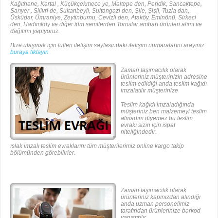
Kağıthane, Kartal , Küçükçekmece ye, Maltepe den, Pendik, Sancaktepe,
Sarıyer , Silivri de, Sultanbeyli, Sultangazi den, Şile, Şişli, Tuzla dan,
Üsküdar, Ümraniye, Zeytinburnu, Cevizli den, Ataköy, Eminönü, Sirkeci
den, Hadımköy ve diğer tüm semtlerden Toroslar ambarı ürünleri alımı ve
dağıtımı yapıyoruz.
Bize ulaşmak için lütfen iletişim sayfasındaki iletişim numaralarını arayınız
buraya tıklayın
Zaman taşımacılık olarak
ürünleriniz müşterinizin adresine
teslim edildiği anda teslim kağıdı
imzalatılır müşterinize
Teslim kağıdı imzaladığında
müşteriniz ben malzemeyi teslim
almadım diyemez bu teslim
evrakı sizin için ispat
niteliğindedir.
ıslak imzalı teslim evraklarını tüm müşterilerimiz online kargo takip
bölümünden görebilirler.
Zaman taşımacılık olarak
ürünleriniz kapınızdan alındığı
anda uzman personelimiz
tarafından ürünlerinize barkod
yapıştırılır