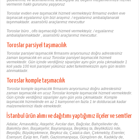
vermenin haklı gururunu yaşıyoruz
Toroslar evden eve taşımacılık hizmeti vermekteyiz firmamız evden eve
taşınacak eşyalarınız için bizi arayınız. / eşyalarınız ambalajlanarak
taşınmaktadır. asansörlü araçlarımız mevcuttur
Toroslar büro , ofis taşımacılığı hizmeti vermekteyiz. / eşyalarınız
ambalajlanmaktadır , asansörlü araçlarımız mevcuttur.
Toroslar parsiyel taşımacılık
Toroslar parsiyel taşımacılık firmasımı arıyorsunuz doğru adrestesiniz
zaman taşımacılık en ucuz Toroslar parsiyel taşımacılık hizmeti
vermektedir. Gün içinde verdiğiniz siparişler aynı gün yola çıkmaktadır 1
koli yada 100 koli parsiyel yükünüz adet farketmeksizin aynı gün teslim
alınmaktadır.
Toroslar komple taşımacılık
Toroslar komple taşımacılık firmasımı arıyorsunuz doğru adrestesiniz
zaman taşımacılık en ucuz Toroslar komple taşımacılık hizmeti vermektedir.
Gün içinde verdiğiniz siparişler aynı gün yola çıkmaktadır. Komple
taşımacılık hizmetinde en az 1 kamyonet en fazla 1 tır dolduracak kadar
malzemelerinizi ifade etmektedir.
İstanbul ürün alımı ve dağıtımı yaptığımız ilçeler ve semtler
Adalar, Arnavutköy, Ataşehir, Avcılar dan, Bağcılar, Bahçelievler de,
Bakırköy den, Başakşehir, Bayrampaşa, Beşiktaş ta, Beylikdüzü nde,
Beyoğlu, Büyükçekmece, Beykoz da, Çatalca dan, Çekmeköy, Esenler,
Esenyurt, Eyüp ten, Fatih, Gaziosmanpaşa, Güngören de, Kadıköy de,