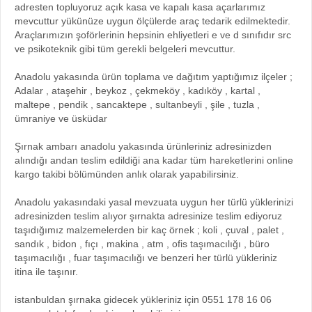
adresten topluyoruz açık kasa ve kapalı kasa açarlarımız
mevcuttur yükünüze uygun ölçülerde araç tedarik edilmektedir.
Araçlarımızın şoförlerinin hepsinin ehliyetleri e ve d sınıfıdır src
ve psikoteknik gibi tüm gerekli belgeleri mevcuttur.
Anadolu yakasında ürün toplama ve dağıtım yaptığımız ilçeler ;
Adalar , ataşehir , beykoz , çekmeköy , kadıköy , kartal ,
maltepe , pendik , sancaktepe , sultanbeyli , şile , tuzla ,
ümraniye ve üsküdar
Şırnak ambarı anadolu yakasında ürünleriniz adresinizden
alındığı andan teslim edildiği ana kadar tüm hareketlerini online
kargo takibi bölümünden anlık olarak yapabilirsiniz.
Anadolu yakasındaki yasal mevzuata uygun her türlü yüklerinizi
adresinizden teslim alıyor şırnakta adresinize teslim ediyoruz
taşıdığımız malzemelerden bir kaç örnek ; koli , çuval , palet ,
sandık , bidon , fıçı , makina , atm , ofis taşımacılığı , büro
taşımacılığı , fuar taşımacılığı ve benzeri her türlü yükleriniz
itina ile taşınır.
istanbuldan şırnaka gidecek yükleriniz için 0551 178 16 06