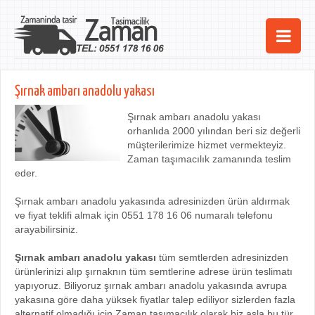
Ana Sayfa
Şırnak ambarı anadolu yakası
Şehirler
Şırnak ambarı anadolu yakası
orhanlıda 2000 yılından beri siz değerli
Hizmetlerimiz
müşterilerimize hizmet vermekteyiz.
Zaman taşımacılık zamanında teslim
Kurumsal
eder.
iletişim
Şırnak ambarı anadolu yakasında adresinizden ürün aldırmak
ve fiyat teklifi almak için 0551 178 16 06 numaralı telefonu
arayabilirsiniz.
Şırnak ambarı anadolu yakası
tüm semtlerden adresinizden
ürünlerinizi alıp şırnaknın tüm semtlerine adrese ürün teslimatı
yapıyoruz. Biliyoruz şırnak ambarı anadolu yakasında avrupa
yakasına göre daha yüksek fiyatlar talep ediliyor sizlerden fazla
alternatif olmadığı için Zaman taşımacılık olarak biz asla bu tür