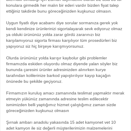
konulara girmedik her malın bir ederi vardır bizden fiyat talep
ettiğiniz takdirde bunu göreceğinizden kuşkunuz olmasın.
Uygun fiyatlı diye acabamı diye sorular sormanıza gerek yok
kendi kendinize ürünlerinizi sigortalayarak sevk ediyoruz olmaz
ya olduki ürününüz yolda zarar gördü zararınızı biz
karşılamıyoruz sigorta firması karşılıyor tüm prosedürleri biz
yapıyoruz siz hiç birşeye karışmıyorsunuz.
Olurda ürününüz yolda karışır kaybolur gibi problemler
firmamızda eskiden oluyordu olmaz diyende yalan söyler biz
bununda çaresini ürünler adresinizden alınırken kurye
tarafından kolilerinize barkod yapıştırılıyor kayıp kaçağın
önünede bu şekilde geçiyoruz.
Firmamızın kuruluş amacı zamanında teslimat yapmaktır merak
etmeyin yükünüz zamanında adresine teslim edilecektir
ismimizden belli yaptığımız hizmet çalıştığımız zaman sizde
göreceğinizden kuşkunuz olmasın
Şırnak ambarı anadolu yakasında 15 adet kamyonet vet 10
adet kamyon ile siz değerli müşterilerimizin malzemelerini