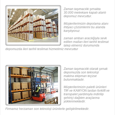
Zaman taşımacılık şırnakta
30.000 metrekare kapalı alanlı
depomuz mevcuttur.
Müşterilerimizin depolama alanı
ihtiyacı çözümlerini bu alanda
karşılıyoruz.
zaman ambarı aracılığıyla sevk
edilen malları ileri tarihli teslimat
talep etmeniz durumunda
depomuzda ileri tarihli teslimat hizmetimiz mevcuttur
Zaman taşımacılık olarak şırnak
depomuzda son teknoloji
makina ekipman teçizat
bulunmaktadır.
Müşterilerimizin paletli ürünleri
TIR ve KAMYON lardan forklift ve
transpalet yardımıyla indirilip
şehiriçi dağıtım araçlarına
yüklenmektedir.
Firmamız herzaman son teknoloji ürünlerle geliştirilmektedir.