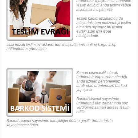
ürünleriniz müşterinizin adresine
teslim edildiği anda teslim kağıdı
imzalatılır müşterinize
Teslim kağıdı imzaladığında
müşteriniz ben malzemeyi teslim
almadım diyemez bu teslim
evrakı sizin için ispat
niteliğindedir.
ıslak imzalı teslim evraklarını tüm müşterilerimiz online kargo takip
bölümünden görebilirler.
Zaman taşımacılık olarak
ürünleriniz kapınızdan alındığı
anda uzman personelimiz
tarafından ürünlerinize barkod
yapıştırılır
Barkod sistemi sayesinde
ürünleriniz tam zamanında söz
verdiğimiz zaman adrese teslim
edilir
Barkod sistemi sayesinde karışıklığın önüne geçilir ürünlerinizin
kaybolmasını önler.