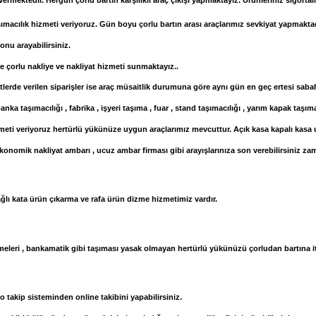
ermektedir. Hergün çorlu bartın karşılıklı araç çıkışı yapmaktayız. Ürünleriniz sigortal
ımacılık hizmeti veriyoruz. Gün boyu çorlu bartın arası araçlarımız sevkiyat yapmaktad
onu arayabilirsiniz.
e çorlu nakliye ve nakliyat hizmeti sunmaktayız..
atlerde verilen siparişler ise araç müsaitlik durumuna göre aynı gün en geç ertesi sab
nka taşımacılığı , fabrika , işyeri taşıma , fuar , stand taşımacılığı , yarım kapak taşım
eti veriyoruz hertürlü yükünüze uygun araçlarımız mevcuttur. Açık kasa kapalı kasa uz
 ekonomik nakliyat ambarı , ucuz ambar firması gibi arayışlarınıza son verebilirsiniz za
ağlı kata ürün çıkarma ve rafa ürün dizme hizmetimiz vardır.
malzemeleri , bankamatik gibi taşıması yasak olmayan hertürlü yükünüzü çorludan bartına it
 takip sisteminden online takibini yapabilirsiniz.