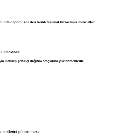
rumunda depomuzda ileri tarihli teslimat hizmetimiz mevcuttur.
ulunmaktadır.
la indirilip şehiriçi dağıtım araçlarına yüklenmektedir.
eketlerini görebilirsiniz.