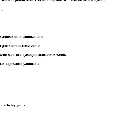
ı olarak taşınmaktadır. Adresten alıp adrese teslim hizmeti veriyoruz..
ır.
ah adresinizden alınmaktadır.
a gibi hizmetlerimiz vardır.
un şase kısa şase gibi araçlarımız vardır.
man taşımacılık yanınızda.
ina ile taşıyoruz.