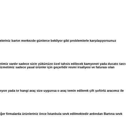
meleriniz bartın merkezde günlerce bekliyor gibi problemlerle karşılaşıyorsunuz
metimiz vardır sadece sizin yükünüze özel tahsis edilecek kamyonet yada ducato tarzı
etimiz sadece yasal ürünler için geçerlidir resmi irsaliyesi ve faturası olan
n yada tır hangi araç size uygunsa o araç temin edilerek çift şoförlü aracımız ile
ğer firmalarda ürünleriniz önce İstanbula sevk edilmektedir ardından Bartına sevk