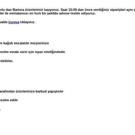
Çorlu dan Bartına ürünlerinizi taşıyoruz. Saat 15:00 dan önce verdiğiniz siparişleri ayn
 ile emtialarınızı en hızlı bir şekilde adrese teslim ediyoruz.
halde
buraya
tıklayınız.
m kağıdı imzalatılır müşterinize
im evrakı sizin için ispat niteliğindedir.
bilirler.
rafından ürünlerinize barkod yapıştırılır
slim edilir
.