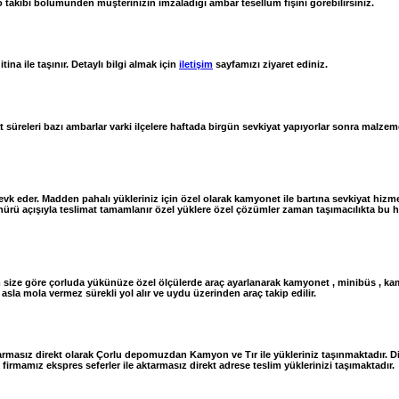
o takibi bölümünden müşterinizin imzaladığı ambar tesellüm fişini görebilirsiniz.
na ile taşınır. Detaylı bilgi almak için
iletişim
sayfamızı ziyaret ediniz.
at süreleri bazı ambarlar varki ilçelere haftada birgün sevkiyat yapıyorlar sonra malze
sevk eder. Madden pahalı yükleriniz için özel olarak kamyonet ile bartına sevkiyat hiz
rü açışıyla teslimat tamamlanır özel yüklere özel çözümler zaman taşımacılıkta bu hizm
size göre çorluda yükünüze özel ölçülerde araç ayarlanarak kamyonet , minibüs , kamyo
 asla mola vermez sürekli yol alır ve uydu üzerinden araç takip edilir.
armasız direkt olarak Çorlu depomuzdan Kamyon ve Tır ile yükleriniz taşınmaktadır. Di
irmamız ekspres seferler ile aktarmasız direkt adrese teslim yüklerinizi taşımaktadır.