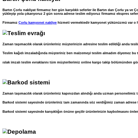
Bartın Çorlu nakliyat firmamız her gün karşılıklı seferler ile Bartın dan Çorlu ya ve 
yükleyip yola çıkarıyoruz 2 gün sonra adrese teslim ediyoruz firmamız ekspres seferler
Firmamız
Çorlu kamyonet nakliye
hizmeti vermektedir kamyonet yükünüzmü var o 
Zaman taşımacılık olarak ürünleriniz müşterinizin adresine teslim edildiği anda tesli
Teslim kağıdı imzaladığında müşteriniz ben malzemeyi teslim almadım diyemez bu tesl
ıslak imzalı teslim evraklarını tüm müşterilerimiz online kargo takip bölümünden göre
Zaman taşımacılık olarak ürünleriniz kapınızdan alındığı anda uzman personelimiz ta
Barkod sistemi sayesinde ürünleriniz tam zamanında söz verdiğimiz zaman adrese te
Barkod sistemi sayesinde karışıklığın önüne geçilir ürünlerinizin kaybolmasını önler