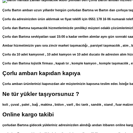
Zaman taşımacılık ikibin yılından beri Çorlu Bartın ambarı hizmeti v
Çorlu Bartın ambarı uzun yıllardır hergün çorludan Bartına ve Bartın dan çorluya taş
Çorlu da adresinizden ürün aldırmak ve fiyat teklifi için 0551 178 16 06 numaralı telef
Çorlu dan Bartına taşımacılık hizmetlerimizde yenilikçi müşteri odaklı çözümlerimizl
Çorlu dan Bartına sevkiyatları saat 15:00 a kadar verilen alımlar aynı gün sonraki sa
Ambar hizmetimizin yanı sıra zincir market taşımacılığı , parsiyel taşımacılık , atm , ba
Çorlu da 10 adet kamyonet , 10 adet kamyon ve 10 adet ducato ile adresten alım hizm
Çorlu dan Bartına lojistik firması , kapalı tır , komple kamyon , komple taşımacılık ,
Çorlu ambarı kapıdan kapıya
Çorlu ambarı ürünlerinizi kapınızdan alır müşterinizin kapısına teslim eder. İsteğe b
Ne tür yükler taşıyorsunuz ?
koli , çuval , palet , bağ , makina , bidon , varil , ibc tank , sandık , stand , fuar 
Online kargo takibi
çorludan Bartına gidecek yükleriniz adresinizden alındığı andan itibaren online kargo