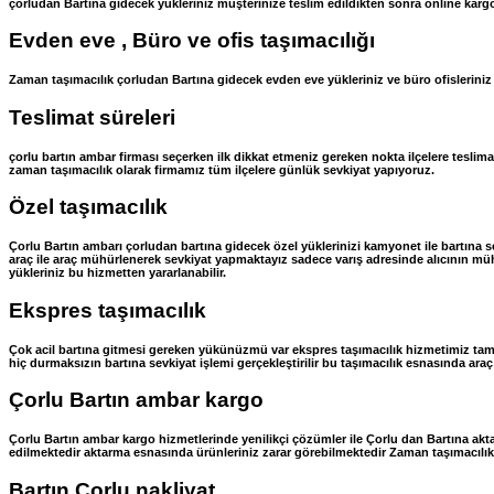
çorludan Bartına gidecek yükleriniz müşterinize teslim edildikten sonra online karg
Evden eve , Büro ve ofis taşımacılığı
Zaman taşımacılık çorludan Bartına gidecek evden eve yükleriniz ve büro ofisleriniz iti
Teslimat süreleri
çorlu bartın ambar firması seçerken ilk dikkat etmeniz gereken nokta ilçelere teslim
zaman taşımacılık olarak firmamız tüm ilçelere günlük sevkiyat yapıyoruz.
Özel taşımacılık
Çorlu Bartın ambarı çorludan bartına gidecek özel yüklerinizi kamyonet ile bartına 
araç ile araç mühürlenerek sevkiyat yapmaktayız sadece varış adresinde alıcının mühü
yükleriniz bu hizmetten yararlanabilir.
Ekspres taşımacılık
Çok acil bartına gitmesi gereken yükünüzmü var ekspres taşımacılık hizmetimiz tam 
hiç durmaksızın bartına sevkiyat işlemi gerçekleştirilir bu taşımacılık esnasında araç
Çorlu Bartın ambar kargo
Çorlu Bartın ambar kargo hizmetlerinde yenilikçi çözümler ile Çorlu dan Bartına akt
edilmektedir aktarma esnasında ürünleriniz zarar görebilmektedir Zaman taşımacılık f
Bartın Çorlu nakliyat