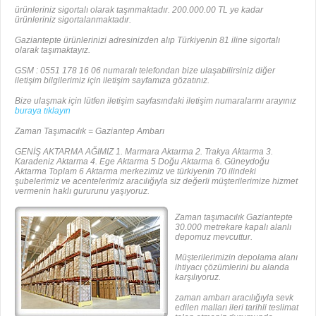
ürünleriniz sigortalı olarak taşınmaktadır. 200.000.00 TL ye kadar
ürünleriniz sigortalanmaktadır.
Gaziantepte ürünlerinizi adresinizden alıp Türkiyenin 81 iline sigortalı
olarak taşımaktayız.
GSM : 0551 178 16 06 numaralı telefondan bize ulaşabilirsiniz diğer
iletişim bilgilerimiz için iletişim sayfamıza gözatınız.
Bize ulaşmak için lütfen iletişim sayfasındaki iletişim numaralarını arayınız
buraya tıklayın
Zaman Taşımacılık = Gaziantep Ambarı
GENİŞ AKTARMA AĞIMIZ 1. Marmara Aktarma 2. Trakya Aktarma 3.
Karadeniz Aktarma 4. Ege Aktarma 5 Doğu Aktarma 6. Güneydoğu
Aktarma Toplam 6 Aktarma merkezimiz ve türkiyenin 70 ilindeki
şubelerimiz ve acentelerimiz aracılığıyla siz değerli müşterilerimize hizmet
vermenin haklı gururunu yaşıyoruz.
Zaman taşımacılık Gaziantepte
30.000 metrekare kapalı alanlı
depomuz mevcuttur.
Müşterilerimizin depolama alanı
ihtiyacı çözümlerini bu alanda
karşılıyoruz.
zaman ambarı aracılığıyla sevk
edilen malları ileri tarihli teslimat