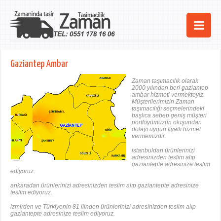
Ana Sayfa
Gaziantep Ambar
Şehirler
Zaman taşımacılık olarak
2000 yılından beri gaziantep
Hizmetlerimiz
ambar hizmeti vermekteyiz.
Müşterilerimizin Zaman
taşımacılığı seçmelerindeki
Kurumsal
başlıca sebep geniş müşteri
portföyümüzün oluşundan
dolayı uygun fiyatlı hizmet
iletişim
vermemizdir.
istanbuldan ürünlerinizi
adresinizden teslim alıp
gaziantepte adresinize teslim
ediyoruz.
ankaradan ürünlerinizi adresinizden teslim alıp gaziantepte adresinize
teslim ediyoruz.
izmirden ve Türkiyenin 81 ilinden ürünlerinizi adresinizden teslim alıp
gaziantepte adresinize teslim ediyoruz.