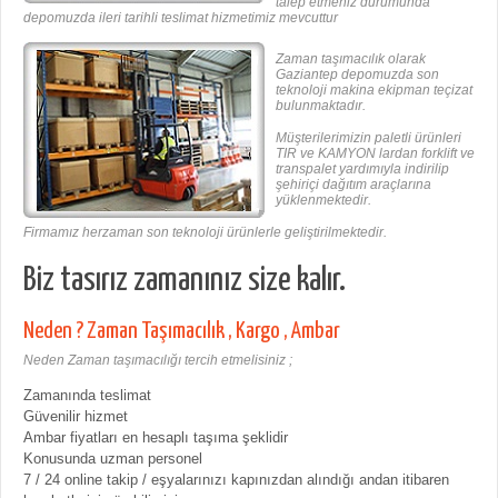
talep etmeniz durumunda
depomuzda ileri tarihli teslimat hizmetimiz mevcuttur
Zaman taşımacılık olarak
Gaziantep depomuzda son
teknoloji makina ekipman teçizat
bulunmaktadır.
Müşterilerimizin paletli ürünleri
TIR ve KAMYON lardan forklift ve
transpalet yardımıyla indirilip
şehiriçi dağıtım araçlarına
yüklenmektedir.
Firmamız herzaman son teknoloji ürünlerle geliştirilmektedir.
Biz tasırız zamanınız size kalır.
Neden ? Zaman Taşımacılık , Kargo , Ambar
Neden Zaman taşımacılığı tercih etmelisiniz ;
Zamanında teslimat
Güvenilir hizmet
Ambar fiyatları en hesaplı taşıma şeklidir
Konusunda uzman personel
7 / 24 online takip / eşyalarınızı kapınızdan alındığı andan itibaren