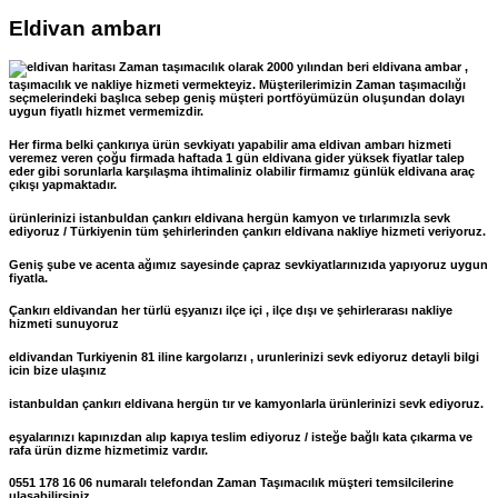
Eldivan ambarı
Zaman taşımacılık olarak 2000 yılından beri eldivana ambar ,
taşımacılık ve nakliye hizmeti vermekteyiz. Müşterilerimizin Zaman taşımacılığı
seçmelerindeki başlıca sebep geniş müşteri portföyümüzün oluşundan dolayı
uygun fiyatlı hizmet vermemizdir.
Her firma belki çankırıya ürün sevkiyatı yapabilir ama eldivan ambarı hizmeti
veremez veren çoğu firmada haftada 1 gün eldivana gider yüksek fiyatlar talep
eder gibi sorunlarla karşılaşma ihtimaliniz olabilir firmamız günlük eldivana araç
çıkışı yapmaktadır.
ürünlerinizi istanbuldan çankırı eldivana hergün kamyon ve tırlarımızla sevk
ediyoruz / Türkiyenin tüm şehirlerinden çankırı eldivana nakliye hizmeti veriyoruz.
Geniş şube ve acenta ağımız sayesinde çapraz sevkiyatlarınızıda yapıyoruz uygun
fiyatla.
Çankırı eldivandan her türlü eşyanızı ilçe içi , ilçe dışı ve şehirlerarası nakliye
hizmeti sunuyoruz
eldivandan Turkiyenin 81 iline kargolarızı , urunlerinizi sevk ediyoruz detayli bilgi
icin bize ulaşınız
istanbuldan çankırı eldivana hergün tır ve kamyonlarla ürünlerinizi sevk ediyoruz.
eşyalarınızı kapınızdan alıp kapıya teslim ediyoruz / isteğe bağlı kata çıkarma ve
rafa ürün dizme hizmetimiz vardır.
0551 178 16 06 numaralı telefondan Zaman Taşımacılık müşteri temsilcilerine
ulaşabilirsiniz.