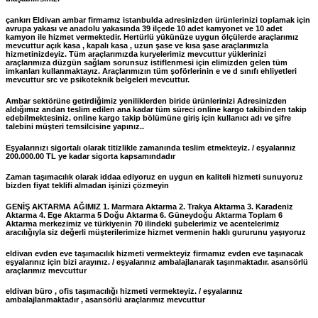
çankırı Eldivan ambar firmamız istanbulda adresinizden ürünlerinizi toplamak için
avrupa yakası ve anadolu yakasında 39 ilçede 10 adet kamyonet ve 10 adet
kamyon ile hizmet vermektedir. Hertürlü yükünüze uygun ölçülerde araçlarımız
mevcuttur açık kasa , kapalı kasa , uzun şase ve kısa şase araçlarımızla
hizmetinizdeyiz. Tüm araçlarımızda kuryelerimiz mevcuttur yüklerinizi
araçlarımıza düzgün sağlam sorunsuz istiflenmesi için elimizden gelen tüm
imkanları kullanmaktayız. Araçlarımızın tüm şoförlerinin e ve d sınıfı ehliyetleri
mevcuttur src ve psikoteknik belgeleri mevcuttur.
Ambar sektörüne getirdiğimiz yeniliklerden biride ürünlerinizi Adresinizden
aldığımız andan teslim edilen ana kadar tüm süreci online kargo takibinden takip
edebilmektesiniz. online kargo takip bölümüne giriş için kullanıcı adı ve şifre
talebini müşteri temsilcisine yapınız..
Eşyalarınızı sigortalı olarak titizlikle zamanında teslim etmekteyiz. / eşyalarınız
200.000.00 TL ye kadar sigorta kapsamındadır
Zaman taşımacılık olarak iddaa ediyoruz en uygun en kaliteli hizmeti sunuyoruz
bizden fiyat teklifi almadan işinizi çözmeyin
GENİŞ AKTARMA AĞIMIZ 1. Marmara Aktarma 2. Trakya Aktarma 3. Karadeniz
Aktarma 4. Ege Aktarma 5 Doğu Aktarma 6. Güneydoğu Aktarma Toplam 6
Aktarma merkezimiz ve türkiyenin 70 ilindeki şubelerimiz ve acentelerimiz
aracılığıyla siz değerli müşterilerimize hizmet vermenin haklı gururunu yaşıyoruz
eldivan evden eve taşımacılık hizmeti vermekteyiz firmamız evden eve taşınacak
eşyalarınız için bizi arayınız. / eşyalarınız ambalajlanarak taşınmaktadır. asansörlü
araçlarımız mevcuttur
eldivan büro , ofis taşımacılığı hizmeti vermekteyiz. / eşyalarınız
ambalajlanmaktadır , asansörlü araçlarımız mevcuttur