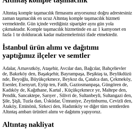
Altıntaş komple taşımacılık
Altıntaş komple taşımacılık firmasımı arıyorsunuz doğru adrestesiniz
zaman taşımacılık en ucuz Altıntaş komple taşımacılık hizmeti
vermektedir. Gün içinde verdiğiniz siparişler aynı gün yola
çıkmaktadır. Komple taşımacılık hizmetinde en az 1 kamyonet en
fazla 1 tır dolduracak kadar malzemelerinizi ifade etmektedir.
İstanbul ürün alımı ve dağıtımı
yaptığımız ilçeler ve semtler
Adalar, Arnavutköy, Ataşehir, Avcılar dan, Bağcılar, Bahçelievler
de, Bakırköy den, Başakşehir, Bayrampaşa, Beşiktaş ta, Beylikdüzü
nde, Beyoğlu, Büyükçekmece, Beykoz da, Çatalca dan, Çekmeköy,
Esenler, Esenyurt, Eyüp ten, Fatih, Gaziosmanpaşa, Güngören de,
Kadıköy de, Kağıthane, Kartal , Küçükçekmece ye, Maltepe den,
Pendik, Sancaktepe, Sarıyer , Silivri de, Sultanbeyli, Sultangazi den,
Şile, Şişli, Tuzla dan, Üsküdar, Ümraniye, Zeytinburnu, Cevizli den,
Ataköy, Eminönü, Sirkeci den, Hadımköy ve diğer tüm semtlerden
Altıntaş ambarı ürünleri alımı ve dağıtımı yapıyoruz.
Altıntaş nakliyat