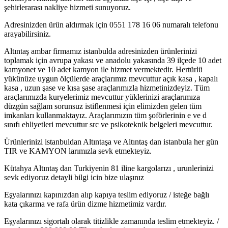
şehirlerarası nakliye hizmeti sunuyoruz.
Adresinizden ürün aldırmak için 0551 178 16 06 numaralı telefonu
arayabilirsiniz.
Altıntaş ambar firmamız istanbulda adresinizden ürünlerinizi
toplamak için avrupa yakası ve anadolu yakasında 39 ilçede 10 adet
kamyonet ve 10 adet kamyon ile hizmet vermektedir. Hertürlü
yükünüze uygun ölçülerde araçlarımız mevcuttur açık kasa , kapalı
kasa , uzun şase ve kısa şase araçlarımızla hizmetinizdeyiz. Tüm
araçlarımızda kuryelerimiz mevcuttur yüklerinizi araçlarımıza
düzgün sağlam sorunsuz istiflenmesi için elimizden gelen tüm
imkanları kullanmaktayız. Araçlarımızın tüm şoförlerinin e ve d
sınıfı ehliyetleri mevcuttur src ve psikoteknik belgeleri mevcuttur.
Ürünlerinizi istanbuldan Altıntaşa ve Altıntaş dan istanbula her gün
TIR ve KAMYON larımızla sevk etmekteyiz.
Kütahya Altıntaş dan Turkiyenin 81 iline kargolarızı , urunlerinizi
sevk ediyoruz detayli bilgi icin bize ulaşınız
Eşyalarınızı kapınızdan alıp kapıya teslim ediyoruz / isteğe bağlı
kata çıkarma ve rafa ürün dizme hizmetimiz vardır.
Eşyalarınızı sigortalı olarak titizlikle zamanında teslim etmekteyiz. /